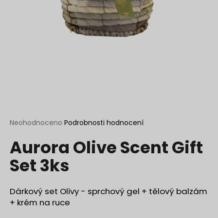
a
j
í
t
?
HLEDAT
Průměrné
Neohodnoceno
Podrobnosti hodnocení
hodnocení
Aurora Olive Scent Gift
produktu
je
D
Set 3ks
0,0
o
z
p
5
o
hvězdiček.
Dárkový set Olivy - sprchový gel + tělový balzám
r
+ krém na ruce
u