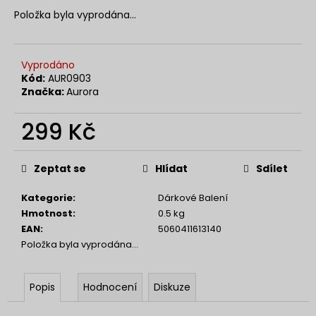
č
Položka byla vyprodána…
u
j
e
m
Vyprodáno
e
Kód:
AUR0903
Značka:
Aurora
NENESS
299 Kč
GIRL
Měrná
129
cena:
Kč
Zeptat se
Hlídat
Sdílet
Kategorie
:
Dárkové Balení
Hmotnost
:
0.5 kg
EAN
:
5060411613140
Položka byla vyprodána…
Popis
Hodnocení
Diskuze