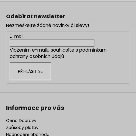
Z
á
Odebírat newsletter
p
Nezmeškejte žádné novinky či slevy!
a
t
E-mail
í
Vložením e-mailu souhlasíte s
podmínkami
ochrany osobních údajů
PŘIHLÁSIT SE
Informace pro vás
Cena Dopravy
Způsoby platby
Hodnocení obchodu