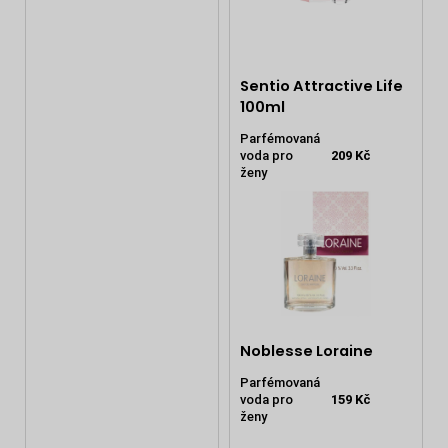
Sentio Attractive Life
100ml
Parfémovaná
voda pro
209 Kč
ženy
Noblesse Loraine
Parfémovaná
voda pro
159 Kč
ženy