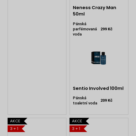
Neness Crazy Man
50ml
Pánská
parfémovaná
299 Kč
voda
Sentio Involved 100ml
Pánská
209 Kč
toaletní voda
AKCE
AKCE
3 + 1
3 + 1