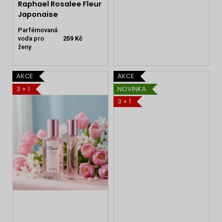
Raphael Rosalee Fleur
Japonaise
Parfémovaná
voda pro
259 Kč
ženy
AKCE
AKCE
3 + 1
NOVINKA
3 + 1