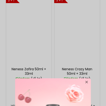
3 + 1
3 + 1
Neness Zafira 50ml +
Neness Crazy Man
33ml
50ml + 33ml
Skladem
(>5 ks)
Skladem
(>5 ks)
×
339 Kč
339 Kč
DO KOŠÍKU
DO KOŠÍKU