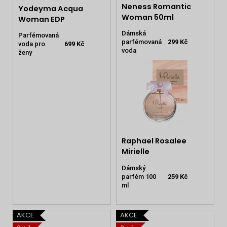
Neness Romantic
Yodeyma Acqua
Woman 50ml
Woman EDP
Dámská
Parfémovaná
parfémovaná
299 Kč
voda pro
699 Kč
voda
ženy
Raphael Rosalee
Mirielle
Dámský
parfém 100
259 Kč
ml
AKCE
AKCE