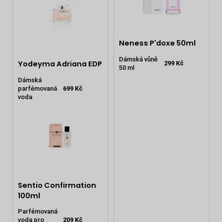
Neness P'doxe 50ml
Dámská vůně
Yodeyma Adriana EDP
299 Kč
50 ml
Dámská
parfémovaná
699 Kč
voda
Sentio Confirmation
100ml
Parfémovaná
voda pro
209 Kč