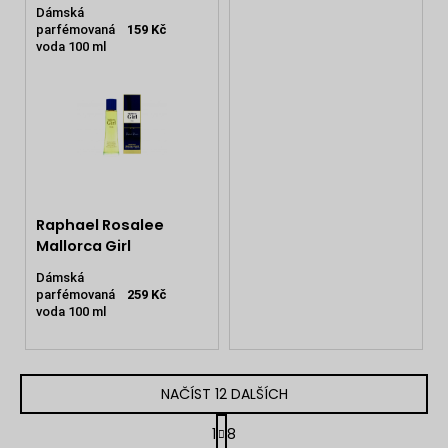
Dámská
parfémovaná
159 Kč
voda 100 ml
Raphael Rosalee
Mallorca Girl
Dámská
parfémovaná
259 Kč
voda 100 ml
NAČÍST 12 DALŠÍCH
S
1
8
t