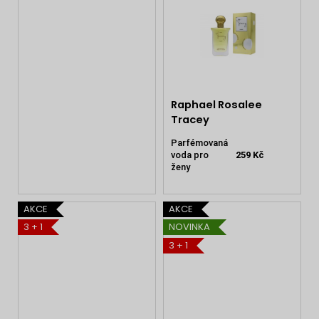
Raphael Rosalee
Tracey
Parfémovaná
voda pro
259 Kč
ženy
AKCE
AKCE
3 + 1
NOVINKA
3 + 1