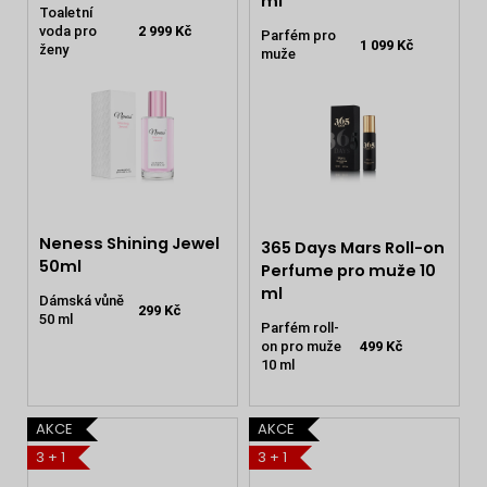
ml
Toaletní
voda pro
2 999 Kč
Parfém pro
1 099 Kč
ženy
muže
Neness Shining Jewel
365 Days Mars Roll-on
50ml
Perfume pro muže 10
ml
Dámská vůně
299 Kč
50 ml
Parfém roll-
on pro muže
499 Kč
10 ml
AKCE
AKCE
3 + 1
3 + 1