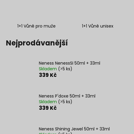
a
j
í
1+1 Vůně pro muže
1+1 Vůně unisex
t
?
Nejprodávanější
Neness NenessSI 50ml + 33ml
Skladem
(>5 ks)
HLEDAT
339 Kč
D
Neness P'doxe 50ml + 33ml
o
Skladem
(>5 ks)
339 Kč
p
o
r
u
Neness Shining Jewel 50ml + 33ml