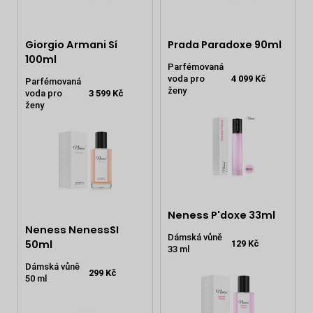
Giorgio Armani Sí
Prada Paradoxe 90ml
100ml
Parfémovaná
voda pro
4 099 Kč
Parfémovaná
ženy
voda pro
3 599 Kč
ženy
Neness P'doxe 33ml
Neness NenessSI
Dámská vůně
50ml
129 Kč
33 ml
Dámská vůně
299 Kč
50 ml