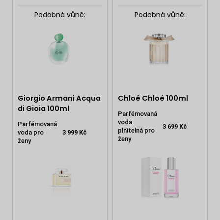
Podobná vůně:
Podobná vůně:
Giorgio Armani Acqua
Chloé Chloé 100ml
di Gioia 100ml
Parfémovaná
voda
Parfémovaná
3 699 Kč
plnitelná pro
voda pro
3 999 Kč
ženy
ženy