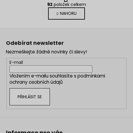
O
r
92
položek celkem
v
á
NAHORU
l
n
k
á
o
d
Z
v
a
á
á
c
Odebírat newsletter
n
p
í
í
Nezmeškejte žádné novinky či slevy!
p
a
r
t
E-mail
v
í
k
Vložením e-mailu souhlasíte s
podmínkami
y
ochrany osobních údajů
v
ý
PŘIHLÁSIT SE
p
i
s
u
Informace pro vás