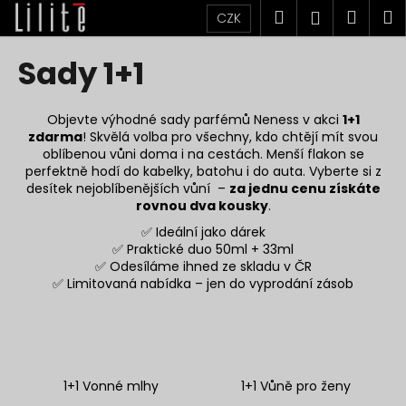
K
Přejít
Hledat
Náku
M
Přihlášen
CZK
na
o
obsah
Zpět
Zpět
košík
š
Sady 1+1
í
C
k
o
Objevte výhodné sady parfémů Neness v akci
1+1
zdarma
! Skvělá volba pro všechny, kdo chtějí mít svou
p
oblíbenou vůni doma i na cestách. Menší flakon se
o
perfektně hodí do kabelky, batohu i do auta. Vyberte si z
t
desítek nejoblíbenějších vůní –
za jednu cenu získáte
rovnou dva kousky
.
ř
✅ Ideální jako dárek
e
✅ Praktické duo 50ml + 33ml
b
✅ Odesíláme ihned ze skladu v ČR
u
✅ Limitovaná nabídka – jen do vyprodání zásob
j
e
t
e
1+1 Vonné mlhy
1+1 Vůně pro ženy
n