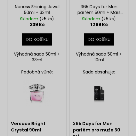
Neness Shining Jewel
365 Days for Men
50ml + 33ml
parfém 50ml + Mars
10ml roll-on
Skladem
(>5 ks)
Skladem
(>5 ks)
339 Kč
1 299 Kč
DO KOŠÍKU
DO KOŠÍKU
Výhodná sada 50ml +
Výhodná sada 50ml +
33ml
10ml
Podobná vůně:
Sada obsahuje:
Versace Bright
365 Days for Men
Crystal 90ml
parfém pro muže 50