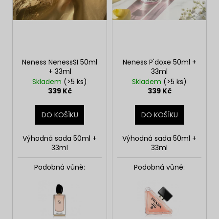
d
u
k
t
ů
Neness NenessSI 50ml
Neness P'doxe 50ml +
+ 33ml
33ml
Skladem
(>5 ks)
Skladem
(>5 ks)
339 Kč
339 Kč
DO KOŠÍKU
DO KOŠÍKU
Výhodná sada 50ml +
Výhodná sada 50ml +
33ml
33ml
Podobná vůně:
Podobná vůně: