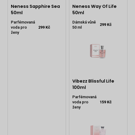
Neness Sapphire Sea
Neness Way Of Life
50ml
50ml
Parfémovaná
Dámská vůně
299 Kč
voda pro
299 Kč
50 ml
ženy
Vibezz Blissful Life
100ml
Parfémovaná
voda pro
159 Kč
ženy