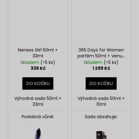
Neness Girl 50ml +
365 Days for Women
33ml
parfém 50ml + Venus
10ml roll-on
Skladem
(>5 ks)
Skladem
(>5 ks)
339 Kč
1 299 Kč
DO KOŠÍKU
DO KOŠÍKU
Výhodná sada 50ml +
Výhodná sada 50ml +
33ml
10ml
Podobná vůně:
Sada obsahuje: