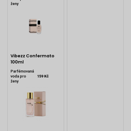
ženy
Vibezz Confermato
100ml
Parfémovaná
voda pro
159 Kč
ženy