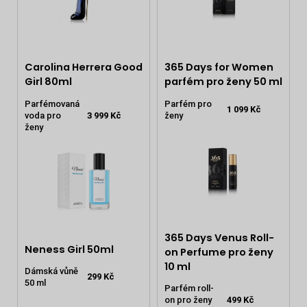
Carolina Herrera Good
365 Days for Women
Girl 80ml
parfém pro ženy 50 ml
Parfémovaná
Parfém pro
1 099 Kč
voda pro
3 999 Kč
ženy
ženy
365 Days Venus Roll-
Neness Girl 50ml
on Perfume pro ženy
10 ml
Dámská vůně
299 Kč
50 ml
Parfém roll-
on pro ženy
499 Kč