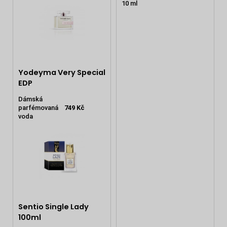
10 ml
Yodeyma Very Special
EDP
Dámská
parfémovaná
749 Kč
voda
Sentio Single Lady
100ml