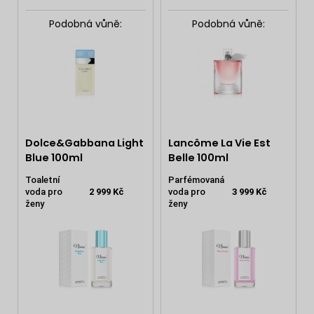
Podobná vůně:
Podobná vůně:
Dolce&Gabbana Light
Lancôme La Vie Est
Blue 100ml
Belle 100ml
Toaletní
Parfémovaná
voda pro
2 999 Kč
voda pro
3 999 Kč
ženy
ženy