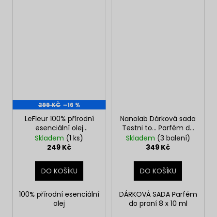
299 KČ
–16 %
LeFleur 100% přírodní
Nanolab Dárková sada
esenciální olej
Testni to... Parfém do
Levandule s okvětními
praní SADA 8 ks
Skladem
(1 ks)
Skladem
(3 balení)
lístky 30ml
249 Kč
349 Kč
DO KOŠÍKU
DO KOŠÍKU
100% přírodní esenciální
DÁRKOVÁ SADA Parfém
olej
do praní 8 x 10 ml