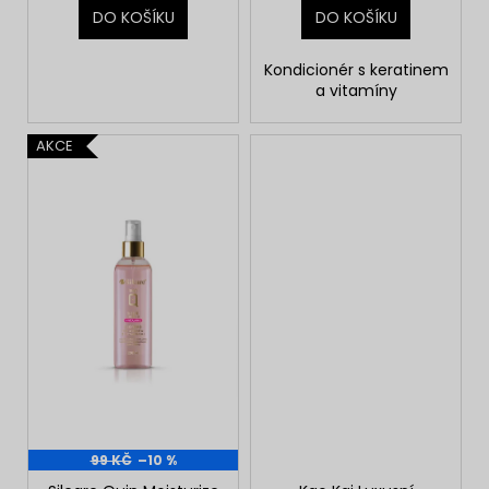
DO KOŠÍKU
DO KOŠÍKU
Kondicionér s keratinem
a vitamíny
AKCE
99 KČ
–10 %