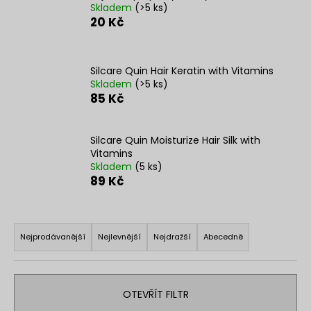
Skladem
(>5 ks)
a
20 Kč
j
í
t
Silcare Quin Hair Keratin with Vitamins
Skladem
(>5 ks)
?
85 Kč
Silcare Quin Moisturize Hair Silk with
Vitamins
HLEDAT
Skladem
(5 ks)
89 Kč
Ř
D
o
a
Nejprodávanější
Nejlevnější
Nejdražší
Abecedně
p
z
o
e
r
n
OTEVŘÍT FILTR
u