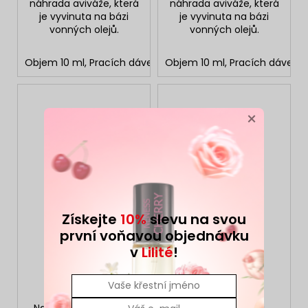
náhrada aviváže, která
náhrada aviváže, která
je vyvinuta na bázi
je vyvinuta na bázi
vonných olejů.
vonných olejů.
Objem 10 ml, Pracích dávek: 2
Objem 10 ml, Pracích dávek: 2
Objem 150 ml, Pracích d
×
Získejte
10%
slevu na svou
první voňavou objednávku
v
Lilité
!