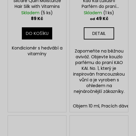
Silcare Quin Moisturize
Kao Kai Luxusní
Hair Silk with Vitamins
Parfém do praní
inspirovaný
Skladem
(5 ks)
Skladem
(1 ks)
francouzskou vůní No.
89 Kč
49 Kč
od
1
DO KOŠÍKU
DETAIL
Kondicionér s h
edvábí
a
Zapomeňte na běžnou
vitamíny
aviváž. Objevte kouzlo
parfému do praní KAO
KAI. No. 1,
který je
inspirován francouzskou
vůní a je vyroben s
ohledem na
nejnáročnější zákazníky.
Objem 10 ml, Pracích dávek: 2