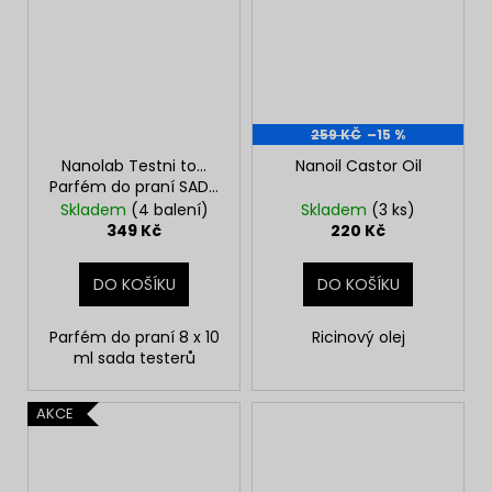
259 KČ
–15 %
Nanolab Testni to...
Nanoil Castor Oil
Parfém do praní SADA
8 ks
Skladem
(4 balení)
Skladem
(3 ks)
349 Kč
220 Kč
DO KOŠÍKU
DO KOŠÍKU
Parfém do praní 8 x 10
Ricinový olej
ml sada testerů
AKCE