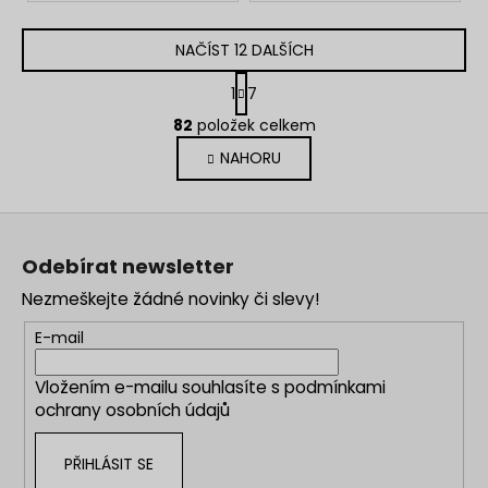
NAČÍST 12 DALŠÍCH
S
1
7
t
O
r
82
položek celkem
v
á
NAHORU
l
n
k
á
o
d
Z
v
a
á
á
c
Odebírat newsletter
n
p
í
í
Nezmeškejte žádné novinky či slevy!
p
a
r
t
E-mail
v
í
k
Vložením e-mailu souhlasíte s
podmínkami
y
ochrany osobních údajů
v
ý
PŘIHLÁSIT SE
p