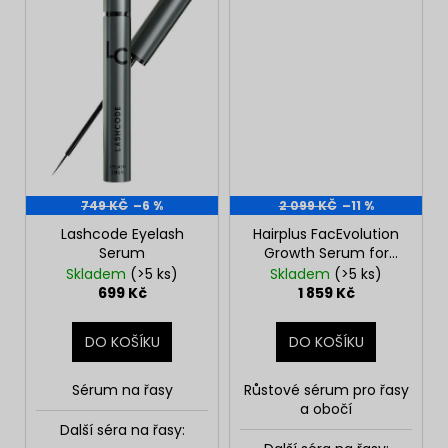
749 KČ
–6 %
2 099 KČ
–11 %
Lashcode Eyelash
Hairplus FacEvolution
Serum
Growth Serum for
Eyelashes and
Skladem
(>5 ks)
Skladem
(>5 ks)
Eyebrows
699 Kč
1 859 Kč
DO KOŠÍKU
DO KOŠÍKU
Sérum na řasy
Růstové sérum pro řasy
a obočí
Další séra na řasy: