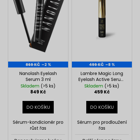
u
s
k
p
t
r
ů
o
d
u
k
t
869 KČ
–2 %
499 KČ
–8 %
ů
Nanolash Eyelash
Lambre Magic Long
Serum 3 ml
Eyelash Active Serum
4 ml
Skladem
(>5 ks)
Skladem
(>5 ks)
849 Kč
459 Kč
DO KOŠÍKU
DO KOŠÍKU
Sérum-kondicionér pro
Sérum pro prodloužení
růst řas
řas