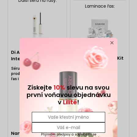
Další séra na řasy:
Laminace řas:
×
Di Angelo Cosmetics
Nanolash Lash Lift Kit
Intense Lash Serum
Praktická
Sérum pro
sada na
prodloužení
950 Kč
1 299 Kč
lifting a
řas i obočí
laminaci řas
Získejte
10%
slevu na svou
první voňavou objednávku
v
Lilité
!
Nanolash Eyelash
Přijímám předpisy a souhlasím se