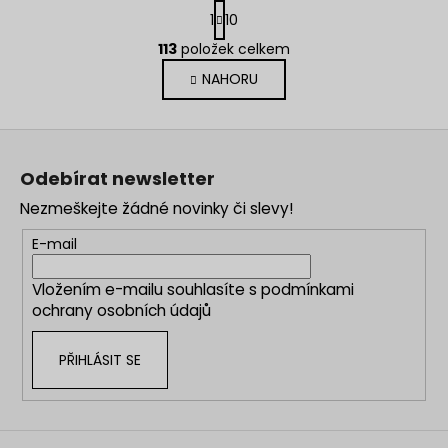
S
1
10
t
O
r
113
položek celkem
v
á
NAHORU
l
n
k
á
o
d
Z
v
a
á
á
c
Odebírat newsletter
n
p
í
í
Nezmeškejte žádné novinky či slevy!
p
a
r
t
E-mail
v
í
k
Vložením e-mailu souhlasíte s
podmínkami
y
ochrany osobních údajů
v
ý
PŘIHLÁSIT SE
p
i
s
u