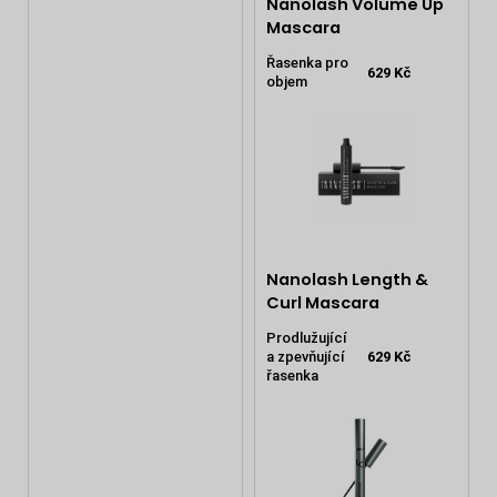
Nanolash Volume Up
Mascara
Řasenka pro
629 Kč
objem
Nanolash Length &
Curl Mascara
Prodlužující
a zpevňující
629 Kč
řasenka