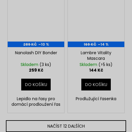
289 KČ
–10 %
169 KČ
–14 %
Nanolash DIY Bonder
Lambre Vitality
Mascara
Skladem
(3 ks)
Skladem
(>5 ks)
259 Kč
144 Kč
DO KOŠÍKU
DO KOŠÍKU
Lepidlo na řasy pro
Prodlužující řasenka
domácí prodloužení řas
NAČÍST 12 DALŠÍCH