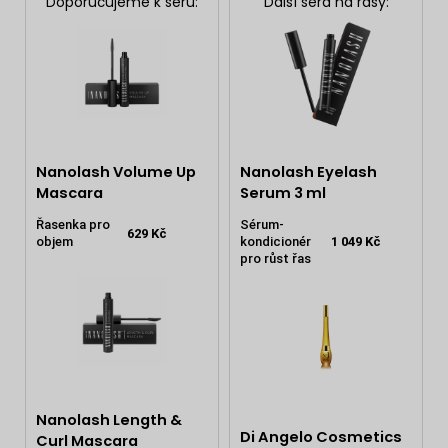
Doporučujeme k séru:
Další séra na řasy:
Nanolash Volume Up
Nanolash Eyelash
Mascara
Serum 3 ml
Řasenka pro
Sérum-
629 Kč
objem
kondicionér
1 049 Kč
pro růst řas
Nanolash Length &
Di Angelo Cosmetics
Curl Mascara