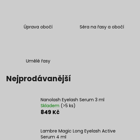
a
j
í
Úprava obočí
Séra na řasy a obočí
t
?
Umělé řasy
HLEDAT
Nejprodávanější
D
Nanolash Eyelash Serum 3 ml
o
Skladem
(>5 ks)
849 Kč
p
o
r
Lambre Magic Long Eyelash Active
u
Serum 4 ml