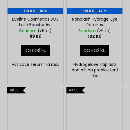
119 KČ
–16 %
119 KČ
–14 %
Eveline Cosmetics SOS
Nanolash Hydrogel Eye
Lash Booster 5v1
Patches
Skladem
(>5 ks)
Skladem
(>5 ks)
99 Kč
102 Kč
DO KOŠÍKU
DO KOŠÍKU
Výživové sérum na řasy
Hydrogelové náplasti
pod oči na prodloužení
řas
AKCE
AKCE