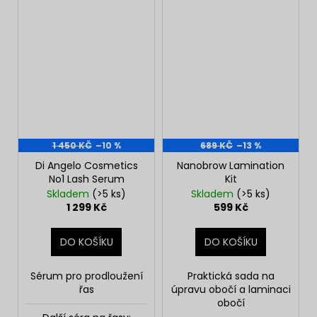
1 450 KČ
–10 %
689 KČ
–13 %
Di Angelo Cosmetics
Nanobrow Lamination
No1 Lash Serum
Kit
Skladem
(>5 ks)
Skladem
(>5 ks)
1 299 Kč
599 Kč
DO KOŠÍKU
DO KOŠÍKU
Sérum pro prodloužení
Praktická sada na
řas
úpravu obočí a laminaci
obočí