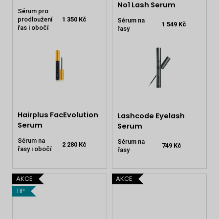
No1 Lash Serum
Sérum pro
prodloužení
1 350 Kč
Sérum na
1 549 Kč
řas i obočí
řasy
Hairplus FacEvolution
Lashcode Eyelash
Serum
Serum
Sérum na
Sérum na
2 280 Kč
749 Kč
řasy i obočí
řasy
AKCE
AKCE
TIP