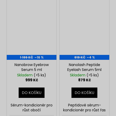
1 199 KČ
–16 %
919 KČ
–4 %
Nanobrow Eyebrow
Nanolash Peptide
Serum 5 ml
Eyelash Serum 5ml
Skladem
(>5 ks)
Skladem
(>5 ks)
999 Kč
879 Kč
DO KOŠÍKU
DO KOŠÍKU
Sérum-kondicionér pro
Peptidové sérum-
růst obočí
kondicionér pro růst řas