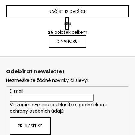
NAČÍST 12 DALŠÍCH
S
1
3
t
O
r
25
položek celkem
v
á
NAHORU
l
n
k
á
o
d
Z
v
a
á
á
c
Odebírat newsletter
n
p
í
í
Nezmeškejte žádné novinky či slevy!
p
a
r
t
E-mail
v
í
k
Vložením e-mailu souhlasíte s
podmínkami
y
ochrany osobních údajů
v
ý
PŘIHLÁSIT SE
p