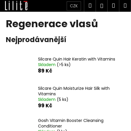
K
Přejít
Hledat
Náku
M
Přihlášen
CZK
na
o
obsah
Zpět
Zpět
košík
š
Regenerace vlasů
í
C
k
Nejprodávanější
o
p
o
Silcare Quin Hair Keratin with Vitamins
t
Skladem
(>5 ks)
ř
89 Kč
e
b
Silcare Quin Moisturize Hair Silk with
u
Vitamins
j
Skladem
(5 ks)
99 Kč
e
t
Gosh Vitamin Booster Cleansing
e
Conditioner
n