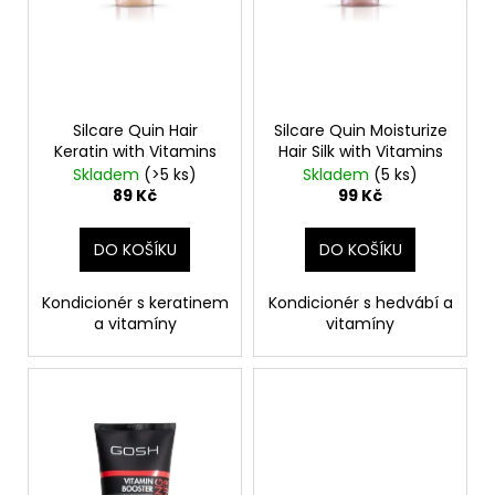
č
d
u
u
j
k
e
t
m
ů
e
Silcare Quin Hair
Silcare Quin Moisturize
Keratin with Vitamins
Hair Silk with Vitamins
Skladem
(>5 ks)
Skladem
(5 ks)
SOL
89 Kč
99 Kč
DE
VERANO
DRAGON
DO KOŠÍKU
DO KOŠÍKU
BLOOM
BODY
MIST
Kondicionér s keratinem
Kondicionér s h
edvábí
a
a vitamíny
vitamíny
299
Kč