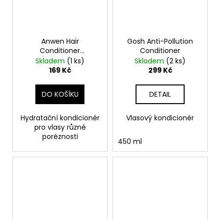
Anwen Hair
Gosh Anti-Pollution
Conditioner
Conditioner
Moisturizing Lilac
Skladem
(1 ks)
Skladem
(2 ks)
200ml
169 Kč
299 Kč
DO KOŠÍKU
DETAIL
Hydratační kondicionér
Vlasový kondicionér
pro vlasy různé
poréznosti
450 ml