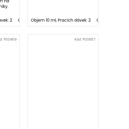
em na
níky.
30
vek: 2
Objem 300 ml, Pracích dávek: 60
Objem 150 ml, Pracích dávek: 30
Objem 10 ml, Pracích dávek: 2
Objem 300 ml, Pracích 
Objem 150 ml, P
d:
P00459
Kód:
P00857