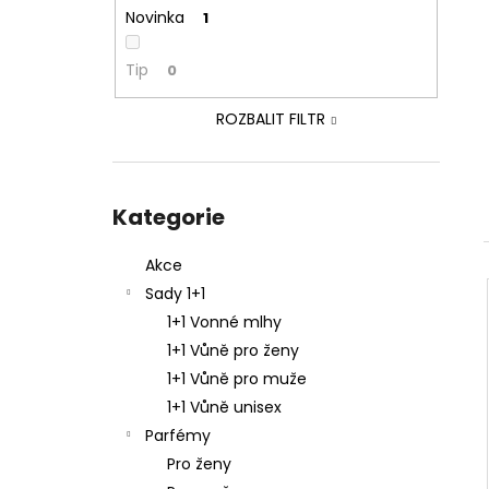
NENESS P'DOXE
l
Novinka
1
129 Kč
Tip
0
ROZBALIT FILTR
Přeskočit
kategorie
Kategorie
Akce
Sady 1+1
1+1 Vonné mlhy
1+1 Vůně pro ženy
1+1 Vůně pro muže
1+1 Vůně unisex
Parfémy
Pro ženy