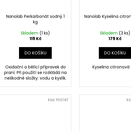
Nanolab Perkarbonát sodný 1
Nanolab Kyselina citro
kg
Skladem
(1 ks)
Skladem
(3 ks)
119 Kč
179 Kč
DO KOŠÍKU
DO KOŠÍKU
Oxidační a bělící přípravek do
Kyselina citronová 
praní. Při použití se rozkládá na
neškodné složky: vodu a kyslík.
Kód:
P00747
Kó