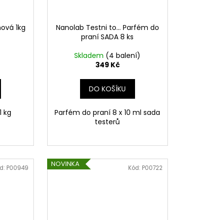
nová 1kg
Nanolab Testni to... Parfém do
praní SADA 8 ks
Skladem
(4 balení)
349 Kč
DO KOŠÍKU
1 kg
Parfém do praní 8 x 10 ml sada
testerů
NOVINKA
d:
P00949
Kód:
P00722