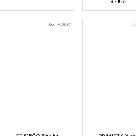
8 x 10 ml
Kód:
P00687
K
OD BABIČKY Přírodní
OD BABIČKY Příro