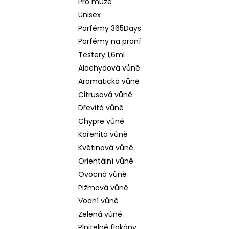
Pro muže
Unisex
Parfémy 365Days
Parfémy na praní
Testery 1,6ml
Aldehydová vůně
Aromatická vůně
Citrusová vůně
Dřevitá vůně
Chypre vůně
Kořenitá vůně
Květinová vůně
Orientální vůně
Ovocná vůně
Pižmová vůně
Vodní vůně
Zelená vůně
Plnitelné flakóny