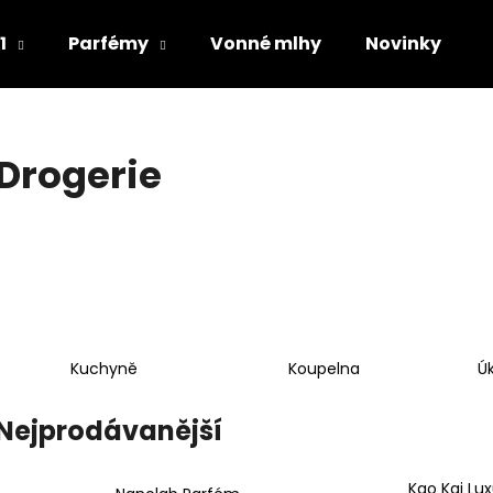
1
Parfémy
Vonné mlhy
Novinky
Co potřebujete najít?
Drogerie
HLEDAT
Doporučujeme
Kuchyně
Koupelna
Ú
Nejprodávanější
Kao Kai Lux