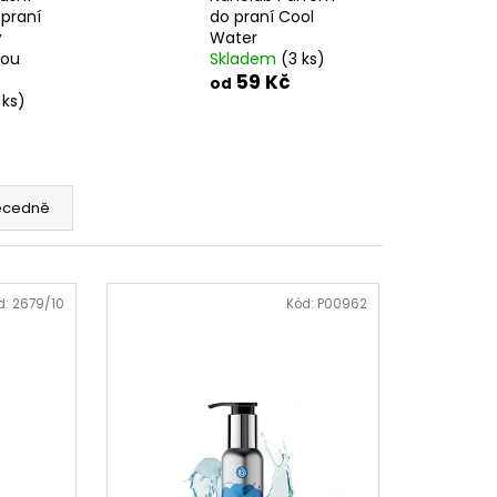
praní
do praní Cool
ý
Water
kou
Skladem
(3 ks)
59 Kč
od
 ks)
ecedně
d:
2679/10
Kód:
P00962