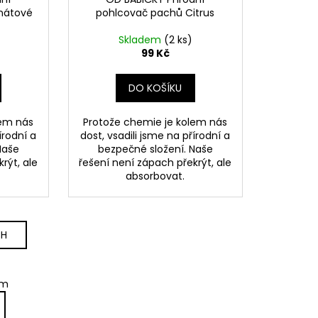
nátové
pohlcovač pachů Citrus
Skladem
(2 ks)
99 Kč
DO KOŠÍKU
lem nás
Protože chemie je kolem nás
írodní a
dost, vsadili jsme na přírodní a
Naše
bezpečné složení. Naše
rýt, ale
řešení není zápach překrýt, ale
absorbovat.
CH
em