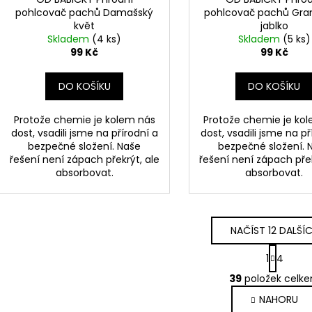
pohlcovač pachů Damašský
pohlcovač pachů Gra
květ
jablko
Skladem
(4 ks)
Skladem
(5 ks)
99 Kč
99 Kč
DO KOŠÍKU
DO KOŠÍKU
Protože chemie je kolem nás
Protože chemie je ko
dost, vsadili jsme na přírodní a
dost, vsadili jsme na př
bezpečné složení. Naše
bezpečné složení. 
řešení není zápach překrýt, ale
řešení není zápach přek
absorbovat.
absorbovat.
NAČÍST 12 DALŠÍ
S
1
4
t
O
r
39
položek celk
v
á
NAHORU
l
n