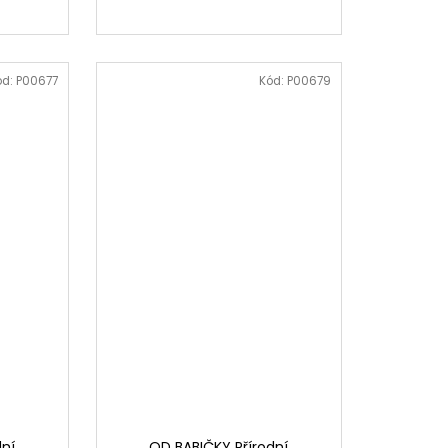
ód:
P00677
Kód:
P00679
dní
OD BABIČKY Přírodní