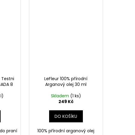
 Testni
LeFleur 100% přírodní
 SADA 8
Arganový olej 30 ml
í)
Skladem
(1 ks)
249 Kč
DO KOŠÍKU
do praní
100% přírodní arganový olej