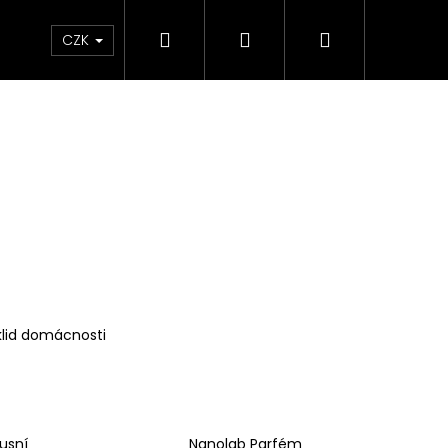
Hledat
Přihlášení
Nákupní
Líčení
Pleť
Tělo
Dárkové Balení
CZK
košík
klid domácnosti
Následující
usní
Nanolab Parfém