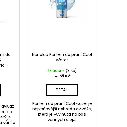
fém do
Nanolab Parfém do praní Cool
ý
Water
o. 1
Skladem
(3 ks)
59 Kč
od
DETAIL
Parfém do praní Cool water je
aviváž.
nejvoňavější náhrada aviváže,
ému do
která je vyvinuta na bázi
terý je
vonných olejů.
u vůní a