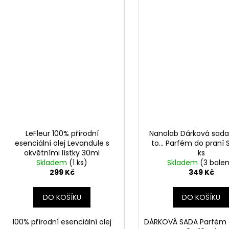
LeFleur 100% přírodní
Nanolab Dárková sada
esenciální olej Levandule s
to... Parfém do praní
okvětními lístky 30ml
ks
Skladem
(1 ks)
Skladem
(3 balen
299 Kč
349 Kč
DO KOŠÍKU
DO KOŠÍKU
100% přírodní esenciální olej
DÁRKOVÁ SADA Parfém 