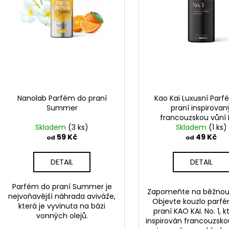
k
d
t
u
ů
k
t
ů
Nanolab Parfém do praní
Kao Kai Luxusní Par
Summer
praní inspirovan
francouzskou vůní N
Skladem
(3 ks)
Skladem
(1 ks)
59 Kč
49 Kč
od
od
DETAIL
DETAIL
Parfém do praní Summer je
Zapomeňte na běžnou 
nejvoňavější náhrada aviváže,
Objevte kouzlo parf
která je vyvinuta na bázi
praní KAO KAI. No. 1,
k
vonných olejů.
inspirován francouzsko