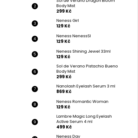
Sol de Verano Dragon Bloom
Body Mist
299 Kč
Neness Girl
129 Kč
Neness NenessSI
129 Kč
Neness Shining Jewel 33ml
129 Kč
Sol de Verano Pistachio Bueno
Body Mist
299 Kč
Nanolash Eyelash Serum 3 ml
869 Kč
Neness Romantic Woman
129 Kč
Lambre Magic Long Eyelash
Active Serum 4 ml
499 Kč
Neness Day