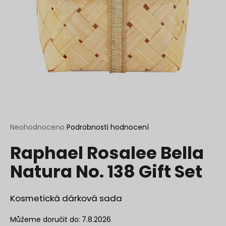
a
j
í
t
?
HLEDAT
Průměrné
Neohodnoceno
Podrobnosti hodnocení
hodnocení
Raphael Rosalee Bella
produktu
je
D
Natura No. 138 Gift Set
0,0
o
z
p
5
o
hvězdiček.
Kosmetická dárková sada
r
u
Můžeme doručit do:
7.8.2026