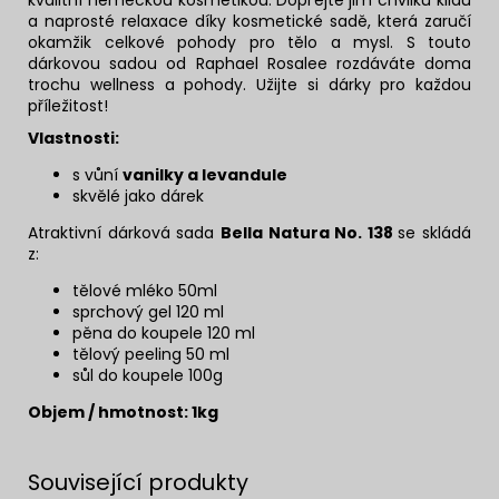
a naprosté relaxace díky kosmetické sadě, která zaručí
okamžik celkové pohody pro tělo a mysl.
S touto
dárkovou sadou od
Raphael Rosalee rozdáváte
doma
trochu wellness a pohody.
Užijte si dárky pro každou
příležitost!
Vlastnosti:
s vůní
vanilky a levandule
skvělé jako dárek
Atraktivní dárková sada
Bella Natura No. 138
se skládá
z:
tělové mléko 50ml
sprchový gel 120 ml
pěna do koupele 120 ml
tělový peeling 50 ml
sůl do koupele 100g
Objem / hmotnost: 1kg