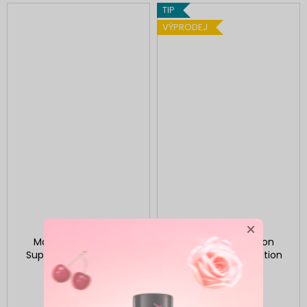
TIP
VÝPRODEJ
×
Makeup Revolution
Makeup Revolution
Super Model Glow Gift
Chocoholic Revolution
Set
Skladem
(1 ks)
Skladem
(2 ks)
1 399 Kč
1 699 Kč