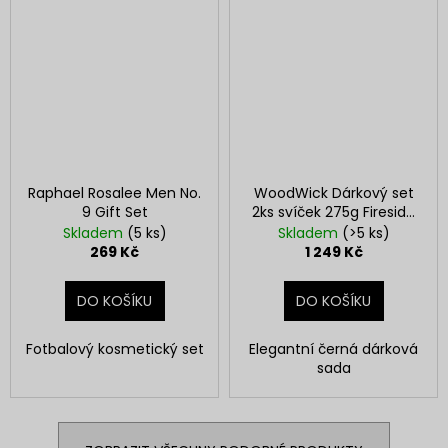
Raphael Rosalee Men No.
WoodWick Dárkový set
9 Gift Set
2ks svíček 275g Fireside
& Linen
Skladem
(5 ks)
Skladem
(>5 ks)
269 Kč
1 249 Kč
DO KOŠÍKU
DO KOŠÍKU
Fotbalový kosmetický set
Elegantní černá dárková
sada