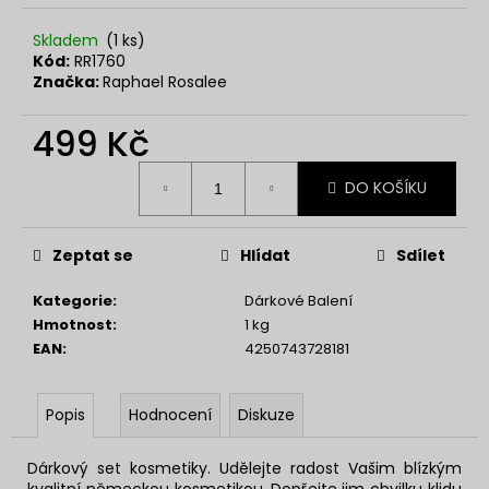
č
u
Skladem
(1 ks)
j
Kód:
RR1760
e
Značka:
Raphael Rosalee
m
e
499 Kč
Měrná
SOL
DO KOŠÍKU
cena:
DE
VERANO
PISTACHIO
Zeptat se
Hlídat
Sdílet
BUENO
BODY
MIST
Kategorie
:
Dárkové Balení
Hmotnost
:
1 kg
299
Kč
EAN
:
4250743728181
Popis
Hodnocení
Diskuze
Dárkový set kosmetiky. Udělejte radost Vašim blízkým
kvalitní německou kosmetikou. Dopřejte jim chvilku klidu