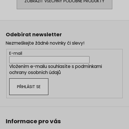
ZOBRAZIT VŠECHNY PODOBNÉ PRODUKTY
Z
á
Odebírat newsletter
p
Nezmeškejte žádné novinky či slevy!
a
t
E-mail
í
Vložením e-mailu souhlasíte s
podmínkami
ochrany osobních údajů
PŘIHLÁSIT SE
Informace pro vás