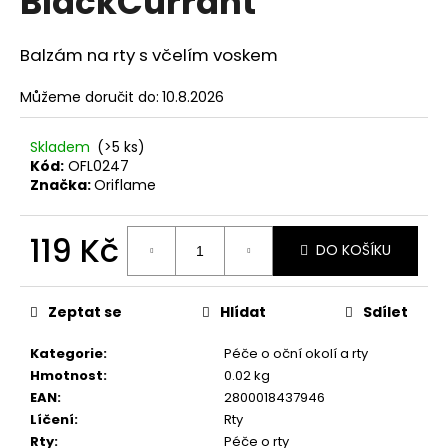
BlackCurrant
č
z
u
5
j
hvězdiček.
Balzám na rty s včelím voskem
e
m
Můžeme doručit do:
10.8.2026
e
Skladem
(>5 ks)
Kód:
OFL0247
NENESS
Značka:
Oriflame
GIRL
129
Kč
119 Kč
DO KOŠÍKU
Měrná
cena:
Zeptat se
Hlídat
Sdílet
Kategorie
:
Péče o oční okolí a rty
Hmotnost
:
0.02 kg
EAN
:
2800018437946
Líčení
:
Rty
Rty
:
Péče o rty