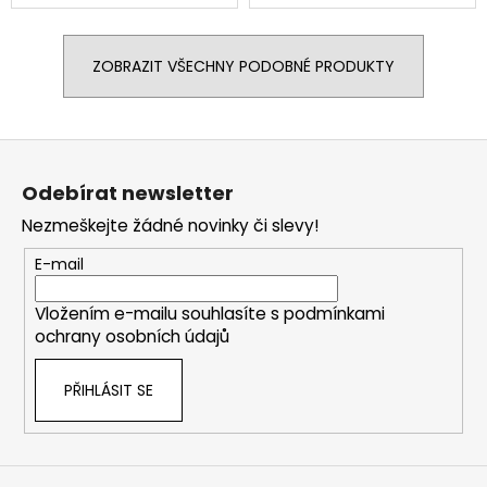
ZOBRAZIT VŠECHNY PODOBNÉ PRODUKTY
Z
á
Odebírat newsletter
p
Nezmeškejte žádné novinky či slevy!
a
t
E-mail
í
Vložením e-mailu souhlasíte s
podmínkami
ochrany osobních údajů
PŘIHLÁSIT SE