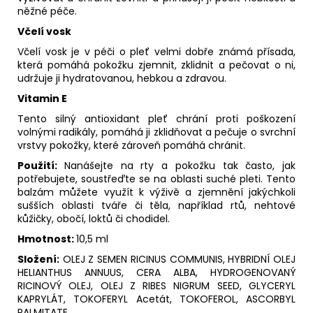
něžné péče.
Včelí vosk
Včelí vosk je v péči o pleť velmi dobře známá přísada,
která pomáhá pokožku zjemnit, zklidnit a pečovat o ni,
udržuje ji hydratovanou, hebkou a zdravou.
Vitamin E
Tento silný antioxidant pleť chrání proti poškození
volnými radikály, pomáhá ji zklidňovat a pečuje o svrchní
vrstvy pokožky, které zároveň pomáhá chránit.
Použití:
Nanášejte na rty a pokožku tak často, jak
potřebujete, soustřeďte se na oblasti suché pleti. Tento
balzám můžete využít k výživě a zjemnění jakýchkoli
sušších oblasti tváře či těla, například rtů, nehtové
kůžičky, obočí, loktů či chodidel.
Hmotnost:
10,5 ml
Složení:
OLEJ Z SEMEN RICINUS COMMUNIS, HYBRIDNÍ OLEJ
HELIANTHUS ANNUUS, CERA ALBA, HYDROGENOVANÝ
RICINOVÝ OLEJ, OLEJ Z RIBES NIGRUM SEED, GLYCERYL
KAPRYLÁT, TOKOFERYL Acetát, TOKOFEROL, ASCORBYL
PALMITATE