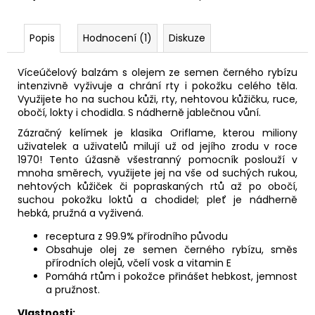
Popis
Hodnocení (1)
Diskuze
Víceúčelový balzám s olejem ze semen černého rybízu
intenzivně vyživuje a chrání rty i pokožku celého těla.
Využijete ho na suchou kůži, rty, nehtovou kůžičku, ruce,
obočí, lokty i chodidla. S nádherně jablečnou vůní.
Zázračný kelímek je klasika Oriflame, kterou miliony
uživatelek a uživatelů milují už od jejího zrodu v roce
1970! Tento úžasně všestranný pomocník poslouží v
mnoha směrech, využijete jej na vše od suchých rukou,
nehtových kůžiček či popraskaných rtů až po obočí,
suchou pokožku loktů a chodidel; pleť je nádherně
hebká, pružná a vyživená.
receptura z 99.9% přírodního původu
Obsahuje
olej ze semen černého rybízu
, směs
přírodních olejů, včelí vosk a vitamin E
Pomáhá rtům i pokožce přinášet hebkost, jemnost
a pružnost.
Vlastnosti: