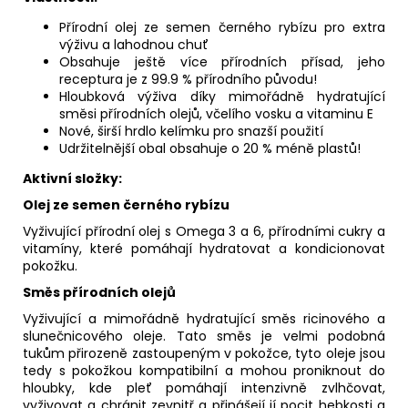
Přírodní olej ze semen černého rybízu pro extra
výživu a lahodnou chuť
Obsahuje ještě více přírodních přísad, jeho
receptura je z 99.9 % přírodního původu!
Hloubková výživa díky mimořádně hydratující
směsi přírodních olejů, včelího vosku a vitaminu E
Nové, širší hrdlo kelímku pro snazší použití
Udržitelnější obal obsahuje o 20 % méně plastů!
Aktivní složky:
Olej ze semen černého rybízu
Vyživující přírodní olej s Omega 3 a 6, přírodními cukry a
vitamíny, které pomáhají hydratovat a kondicionovat
pokožku.
Směs přírodních olejů
Vyživující a mimořádně hydratující směs ricinového a
slunečnicového oleje. Tato směs je velmi podobná
tukům přirozeně zastoupeným v pokožce, tyto oleje jsou
tedy s pokožkou kompatibilní a mohou proniknout do
hloubky, kde pleť pomáhají intenzivně zvlhčovat,
vyživovat a chránit zevnitř a přinášejí jí pocit hebkosti a