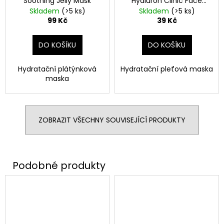
Soothing Jelly Mask
Hyaluron Clinic Face
Mask
Skladem
(>5 ks)
Skladem
(>5 ks)
99 Kč
39 Kč
DO KOŠÍKU
DO KOŠÍKU
Hydratační plátýnková
Hydratační pleťová maska
maska
ZOBRAZIT VŠECHNY SOUVISEJÍCÍ PRODUKTY