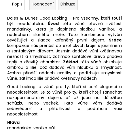
Popis
Hodnocení
Diskuze
Dales & Dunes Good Looking - Pro všechny, kteří touží
být neodolatelní.
Úvod
této vůně otevírá svěžest
mandarinky, která je doplněna sladkou vanilkou a
nádechem slaného moře. Tato kombinace vytváří
osvěžující a sladce kořeněný první dojem.
Srdce
kompozice nás přenáší do exotických krajin s jasmínem
a santalovým dřevem. Jasmín dodává vůni květinovou
něžnost a smyslnost, zatímco santalové dřevo přidává
teplý a dřevitý charakter.
Základ
této vůně obsahuje
ambrou a lilie, což dodává vůni hloubku a smyslnost.
Ambra přináší nádech exotiky a podtrhuje smyslnost
vůně, zatímco lilie přidává květinový nádech.
Good Looking je vůně pro ty, kteří si cení eleganci a
neodolatelnost. Je to vůně pro ty, kteří chtějí zanechat
nezapomenutelný dojem, ať už jdou na důležitou
schůzku nebo večírek. Tato vůně vám dodává
sebevědomí a přitažlivost a podtrhuje vaši
neodolatelnost.
Hlava
mandarinka, vanilka, sůl