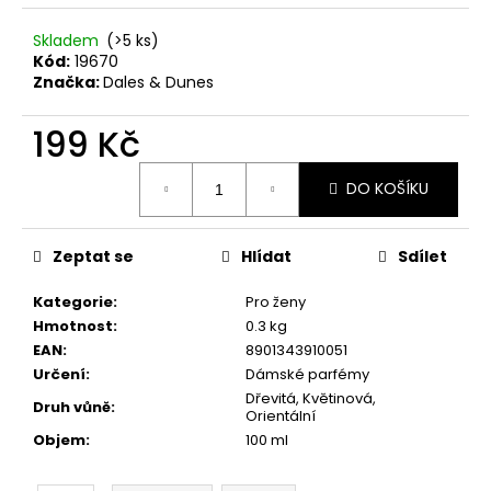
č
u
Skladem
(>5 ks)
j
Kód:
19670
e
Značka:
Dales & Dunes
m
e
199 Kč
Měrná
SOL
DO KOŠÍKU
cena:
DE
VERANO
DRAGON
Zeptat se
Hlídat
Sdílet
BLOOM
BODY
MIST
Kategorie
:
Pro ženy
Hmotnost
:
0.3 kg
299
Kč
EAN
:
8901343910051
Určení
:
Dámské parfémy
Dřevitá, Květinová,
Druh vůně
:
Orientální
Objem
:
100 ml