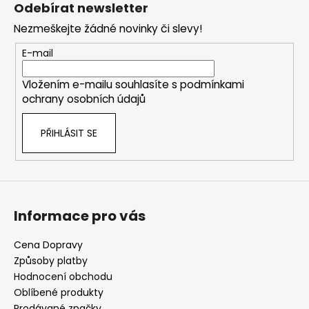
á
Odebírat newsletter
p
Nezmeškejte žádné novinky či slevy!
a
t
E-mail
í
Vložením e-mailu souhlasíte s
podmínkami
ochrany osobních údajů
PŘIHLÁSIT SE
Informace pro vás
Cena Dopravy
Způsoby platby
Hodnocení obchodu
Oblíbené produkty
Prodávané značky