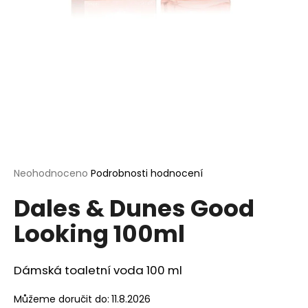
a
j
í
t
?
HLEDAT
Průměrné
Neohodnoceno
Podrobnosti hodnocení
hodnocení
Dales & Dunes Good
produktu
je
D
Looking 100ml
0,0
o
z
p
5
o
hvězdiček.
Dámská toaletní voda 100 ml
r
u
Můžeme doručit do:
11.8.2026