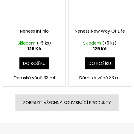
Neness Infinio
Neness New Way Of Life
Skladem
(>5 ks)
Skladem
(>5 ks)
129 Kč
129 Kč
DO KOŠÍKU
DO KOŠÍKU
Dámská vůně 33 ml
Dámská vůně 33 ml
ZOBRAZIT VŠECHNY SOUVISEJÍCÍ PRODUKTY
Z