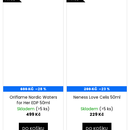
699 KČ
–28 %
299 KČ
–23 %
Oriflame Nordic Waters
Neness Love Celis 50ml
for Her EDP 50ml
Skladem
(>5 ks)
Skladem
(>5 ks)
499 Kč
229 Kč
DO KOŠÍKU
DO KOŠÍKU