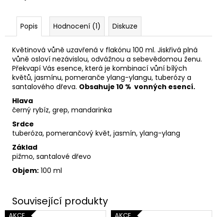
Popis
Hodnocení (1)
Diskuze
Květinová vůně uzavřená v flakónu 100 ml. Jiskřivá plná
vůně osloví nezávislou, odvážnou a sebevědomou ženu.
Překvapí Vás esence, která je kombinací vůní bílých
květů, jasmínu, pomeranče ylang-ylangu, tuberózy a
santalového dřeva.
Obsahuje 10 % vonných esencí.
Hlava
černý rybíz, grep, mandarinka
Srdce
tuberóza, pomerančový květ, jasmín, ylang-ylang
Základ
pižmo, santalové dřevo
Objem:
100 ml
AKCE
AKCE