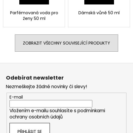
Parfémovaná voda pro
Dámská vůně 50 ml
ženy
50 ml
ZOBRAZIT VŠECHNY SOUVISEJÍCÍ PRODUKTY
Z
á
Odebírat newsletter
p
Nezmeškejte žádné novinky či slevy!
a
t
E-mail
í
Vložením e-mailu souhlasíte s
podmínkami
ochrany osobních údajů
PŘIHLÁSIT SE