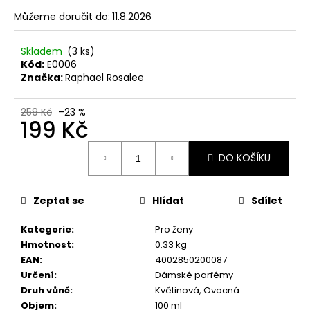
č
u
Můžeme doručit do:
11.8.2026
j
e
Skladem
(3 ks)
m
Kód:
E0006
e
Značka:
Raphael Rosalee
259 Kč
–23 %
NENESS
199 Kč
NENESSSI
Měrná
129
DO KOŠÍKU
cena:
Kč
Zeptat se
Hlídat
Sdílet
Kategorie
:
Pro ženy
Hmotnost
:
0.33 kg
EAN
:
4002850200087
Určení
:
Dámské parfémy
Druh vůně
:
Květinová, Ovocná
Objem
:
100 ml