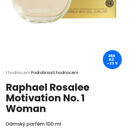
a
j
í
t
?
259
KČ
–23 %
HLEDAT
Průměrné
1 hodnocení
Podrobnosti hodnocení
hodnocení
Raphael Rosalee
produktu
je
D
Motivation No. 1
5,0
o
z
p
Woman
5
o
hvězdiček.
r
u
Dámský parfém 100 ml