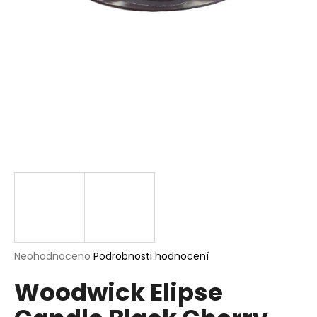
a
j
í
t
?
HLEDAT
D
o
p
Průměrné
Neohodnoceno
Podrobnosti hodnocení
hodnocení
o
Woodwick Elipse
produktu
r
je
u
0,0