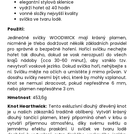
elegantní stylová sklenice
vydrží hořet až 40 hodin
vonné složky nejvyšší kvality
svíčka ve tvaru lodě.
Použití:
Jedinečné svíčky WOODWICK mají krásný plamen,
nicméně je třeba dodržovat několik základních pravidel
pro správné a bezpečné hoření. Hořící svíčku nechejte
hořet tak dlouho, dokud se vosk nerozpustí do všech
krajů nádoby (cca 30-60 minut), aby vzniklo tzv.
nevytvoří voskové jezírko. Dokud svíčka hoří, nehýbejte s
ní. Svíčku mějte na očích a umístěte ji mimo průvan. V
dosahu svíčky nesmí být věci, které by mohly vzplanout.
Knot se nemusí zkracovat, pokud nepřesáhne 6 mm,
nebo plamen nepřesáhne 3 cm.
Hmotnost
: 453,6g
Knot Hearthwick:
Tento exkluzívní dlouhý dřevěný knot
je u našich zákazníků tradičně oblíbený. Vytváří krásný
dlouhý tančící plamen, který připomíná oheň v krbu a
vytváří příjemnou atmosféru, díky svému světlu a
jemnému efektu praskání. U svíček ve tvaru lodě