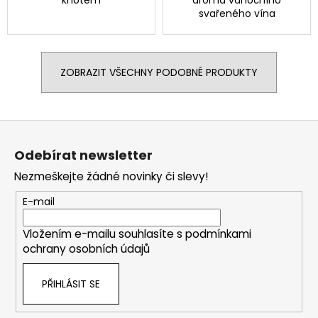
knotem
aroma
vánočního
svařeného vína
ZOBRAZIT VŠECHNY PODOBNÉ PRODUKTY
Z
á
Odebírat newsletter
p
Nezmeškejte žádné novinky či slevy!
a
t
E-mail
í
Vložením e-mailu souhlasíte s
podmínkami
ochrany osobních údajů
PŘIHLÁSIT SE