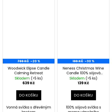
799 KČ
–20 %
199 KČ
–30 %
Woodwick Elipse Candle
Neness Christmas Wine
Calming Retreat
Candle 100% sójová
svíčka s vůní vánočního
Skladem
(>5 ks)
Skladem
(>5 ks)
svařeného vína
639 Kč
139 Kč
DO KOŠÍKU
DO KOŠÍKU
Vonná svíčka s dřevěným
100% sójová svíčka s