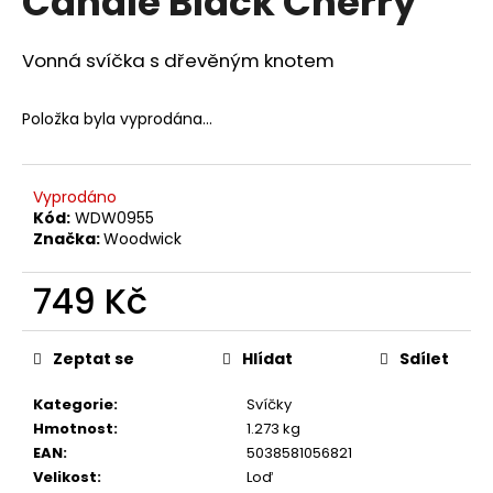
Candle Black Cherry
č
z
u
5
j
hvězdiček.
Vonná svíčka s dřevěným knotem
e
m
Položka byla vyprodána…
e
NENESS
Vyprodáno
ROMANTIC
Kód:
WDW0955
WOMAN
Značka:
Woodwick
109
Kč
749 Kč
Původně:
129
Měrná
Kč
cena:
Zeptat se
Hlídat
Sdílet
Kategorie
:
Svíčky
Hmotnost
:
1.273 kg
EAN
:
5038581056821
Velikost
:
Loď