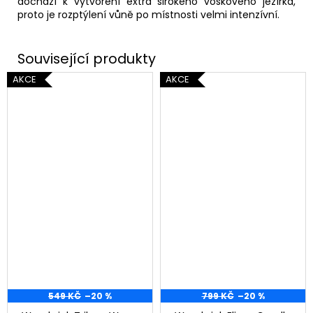
dochází k vytvoření extra širokého voskového jezírka,
proto je rozptýlení vůně po místnosti velmi intenzívní.
AKCE
AKCE
549 KČ
–20 %
799 KČ
–20 %