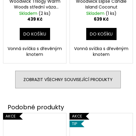
Woodwick Trilogy Warm
Woodwick Elipse Candle
Woods střední váza
Island Coconut
275g
Skladem
(2 ks)
Skladem
(1 ks)
439 Kč
639 Kč
DO KOŠÍKU
DO KOŠÍKU
Vonná svíčka s dřevěným
Vonná svíčka s dřevěným
knotem
knotem
ZOBRAZIT VŠECHNY SOUVISEJÍCÍ PRODUKTY
AKCE
AKCE
TIP