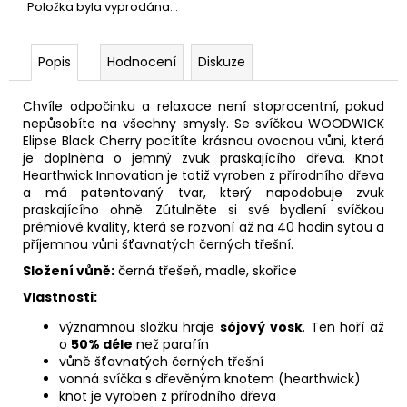
Položka byla vyprodána…
Popis
Hodnocení
Diskuze
Chvíle odpočinku a relaxace není stoprocentní, pokud
nepůsobíte na všechny smysly. Se svíčkou WOODWICK
Elipse Black Cherry pocítíte krásnou ovocnou vůni, která
je doplněna o jemný zvuk praskajícího dřeva. Knot
Hearthwick Innovation je totiž vyroben z přírodního dřeva
a má patentovaný tvar, který napodobuje zvuk
praskajícího ohně. Zútulněte si své bydlení svíčkou
prémiové kvality, která se rozvoní až na 40 hodin sytou
a
příjemnou vůni šťavnatých černých třešní.
Složení vůně:
černá
třešeň, madle, skořice
Vlastnosti:
významnou složku hraje
sójový vosk
. Ten hoří až
o
50% déle
než parafín
vůně šťavnatých černých třešní
vonná svíčka s dřevěným knotem (hearthwick)
knot je vyroben z přírodního dřeva