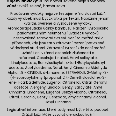
Objem lahvičky:
30 ml bombusového oleje s výhonky
Vůně:
svěží, zelená, bambusová
Prodávané výrobky nejprve testujeme “na vlastní kůži”.
Každý výrobek musí být zkrátka perfektní. Nabízíme jenom
kvalitní, ověřené a vyzkoušené výrobky.
Aromaterapeutické účinky bambusu: Nařízení Evropského
parlamentu nám neumožňují uvádět u výrobků
neschválená zdravotní tvrzení. Není to možné ani v
případech, kdy jsou tato zdravotní tvrzení potvrzená
vědeckými studiemi. Zdravotní tvrzení zde není možné
uvádět ani v rámci osobních zkušeností a
referencí. Obsahuje: Linalool, Hexyl salicylate,
Linalylacetate, Benzylsalicylat, 4-tert-Butylcyclohexyl
acetate, Acetylcedrene, Nerol, Amyl Cinnamic Aldehyde
Alpha, 1,8 - CINEOLE, d-Limonene, ESTRAGOLE, 2-Methyl-3-
(4-isopropylphenyl)propanal, 2,4-Dimethylcyclohex-3-
ene-1-carbaldehyde, Eugenol, Citronellol, Citral, Geranyl
acetate. Alergeny: Linalool, Benzyl Salicylate, Amyl
Cinnamal, Limonene, Eugenol, Benzyl Alcohol, Citronellol,
Citral, Geraniol, Benzyl Benzoate, Amylcinnamyl Alcohol,
Hexyl Cinnamal
Legislativní informace, které tady musí být v této podobě:
Dráždí kůži. Může vyvolat alergickou kožní