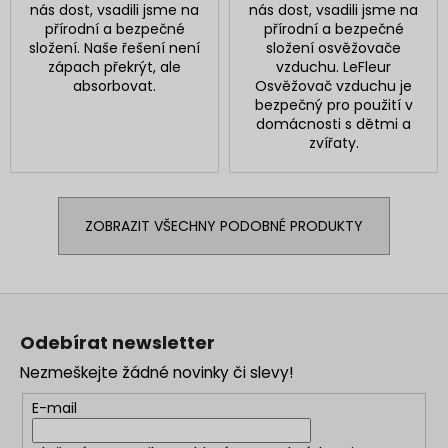
nás dost, vsadili jsme na
nás dost, vsadili jsme na
přírodní a bezpečné
přírodní a bezpečné
složení. Naše řešení není
složení osvěžovače
zápach překrýt, ale
vzduchu.
LeFleur
absorbovat.
Osvěžovač vzduchu je
bezpečný pro použití v
domácnosti s dětmi a
zvířaty.
ZOBRAZIT VŠECHNY PODOBNÉ PRODUKTY
Z
á
Odebírat newsletter
p
Nezmeškejte žádné novinky či slevy!
a
t
E-mail
í