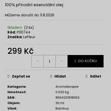
č
100% přírodní esenciální olej
u
j
Můžeme doručit do:
11.8.2026
e
m
e
Skladem
(3 ks)
Kód:
P00744
Značka:
LeFleur
NENESS
GIRL
299 Kč
129
Měrná
Kč
DO KOŠÍKU
cena:
Zeptat se
Hlídat
Sdílet
Kategorie
:
Aromaterapie
Hmotnost
:
0.032 kg
EAN
:
8594201618062
Objem
:
30 ml
Vůně
:
Bambus