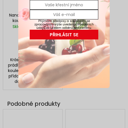
Nanolab Přírodní vlněné
koule do sušičky 3 ks
Přijímám předpisy a souhlasím se
zpracováním výše uvedených osobních
Skladem
(>5 balení)
údajů za účelem odběru newsletteru.
299 Kč
PŘIHLÁSIT SE
DO KOŠÍKU
Krásně hebké a měkké
prádlo vám zajistí vlněné
koule do sušičky a to bez
přídavku změkčovadel a
dalších chemikálií.