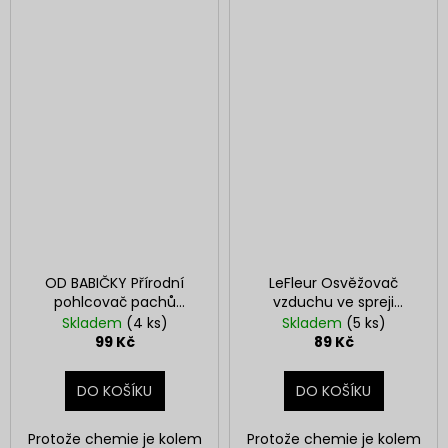
OD BABIČKY Přírodní
LeFleur Osvěžovač
pohlcovač pachů
vzduchu ve spreji
Damašský květ
Eukalyptus 100 ml
Skladem
(4 ks)
Skladem
(5 ks)
99 Kč
89 Kč
DO KOŠÍKU
DO KOŠÍKU
Protože chemie je kolem
Protože chemie je kolem