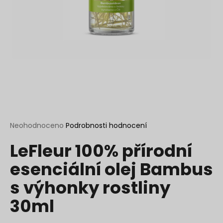
a
j
í
t
?
HLEDAT
Průměrné
Neohodnoceno
Podrobnosti hodnocení
hodnocení
LeFleur 100% přírodní
produktu
je
D
esenciální olej Bambus
0,0
o
z
p
s výhonky rostliny
5
o
hvězdiček.
30ml
r
u