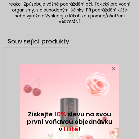
reakci. Způsobuje vážné podráždění očí. Toxický pro vodní
organismy, s dlouhodobými účinky. Při podráždění kůže
nebo vyrážce: Vyhledejte lékařskou pomoc/ošetření
VAROVÁNÍ.
×
Získejte
10%
slevu na svou
první voňavou objednávku
v
Lilité
!