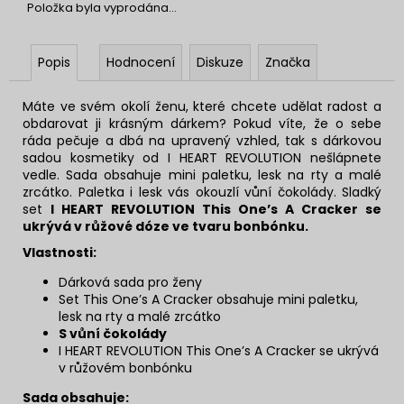
Položka byla vyprodána…
Popis
Hodnocení
Diskuze
Značka
Máte ve svém okolí ženu, které chcete udělat radost a
obdarovat ji krásným dárkem? Pokud víte, že o sebe
ráda pečuje a dbá na upravený vzhled, tak s dárkovou
sadou kosmetiky od I HEART REVOLUTION nešlápnete
vedle. Sada obsahuje mini paletku, lesk na rty a malé
zrcátko. Paletka i lesk vás okouzlí vůní čokolády. Sladký
set
I HEART REVOLUTION This One’s A Cracker
se
ukrývá v růžové dóze ve tvaru bonbónku.
Vlastnosti:
Dárková sada pro ženy
Set This One’s A Cracker obsahuje mini paletku,
lesk na rty a malé zrcátko
S vůní čokolády
I HEART REVOLUTION This One’s A Cracker se ukrývá
v růžovém bonbónku
Sada obsahuje: