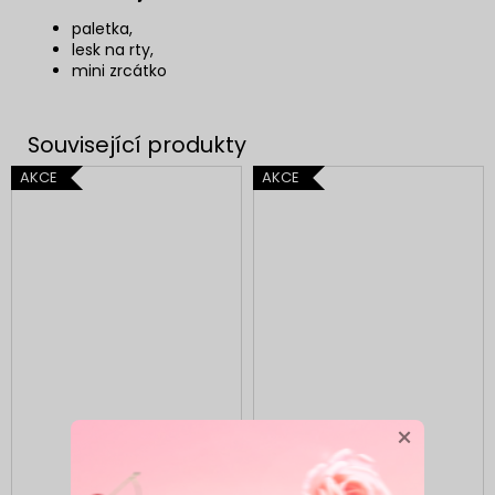
paletka,
lesk na rty,
mini zrcátko
AKCE
AKCE
×