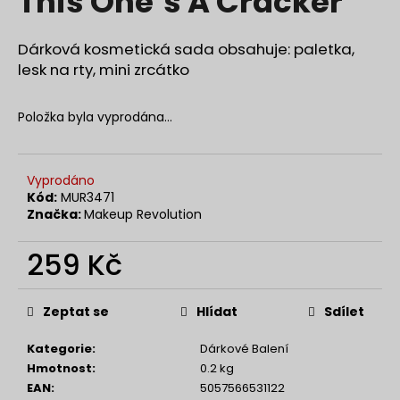
This One’s A Cracker
č
z
u
5
j
hvězdiček.
Dárková kosmetická sada obsahuje: paletka,
e
lesk na rty, mini zrcátko
m
e
Položka byla vyprodána…
NANOLASH
EYELASH
Vyprodáno
SERUM
Kód:
MUR3471
3
ML
Značka:
Makeup Revolution
869
Kč
259 Kč
Měrná
cena:
Zeptat se
Hlídat
Sdílet
Kategorie
:
Dárkové Balení
Hmotnost
:
0.2 kg
EAN
:
5057566531122