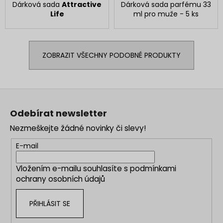
Dárková sada
Attractive
Dárková sada parfému 33
Life
ml pro muže - 5 ks
ZOBRAZIT VŠECHNY PODOBNÉ PRODUKTY
Z
á
Odebírat newsletter
p
Nezmeškejte žádné novinky či slevy!
a
t
E-mail
í
Vložením e-mailu souhlasíte s
podmínkami
ochrany osobních údajů
PŘIHLÁSIT SE