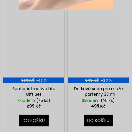
359 KČ
–16 %
649 KČ
–23 %
Sentio Attractive Life
Dárková sada pro muže
Gift Set
- parfémy 33 ml
Skladem
(>5 ks)
Skladem
(>5 ks)
299 Kč
499 Kč
DO KOŠÍKU
DO KOŠÍKU