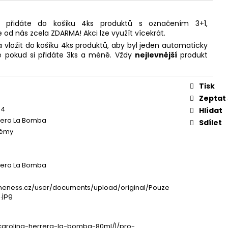
 přidáte do košíku 4ks produktů s označením 3+1,
e od nás zcela ZDARMA! Akci lze využít vícekrát.
 vložit do košíku 4ks produktů, aby byl jeden automaticky
 pokud si přidáte 3ks a méně. Vždy
nejlevnější
produkt
Tisk
Zeptat
94
Hlídat
rera La Bomba
Sdílet
fémy
rera La Bomba
neness.cz/user/documents/upload/original/Pouze
.jpg
carolina-herrera-la-bomba-80ml/|/pro-