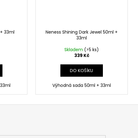
 + 33ml
Neness Shining Dark Jewel 50ml +
33ml
Skladem
(>5 ks)
339 Kč
DO KOŠÍKU
 33ml
Výhodná sada 50ml + 33ml