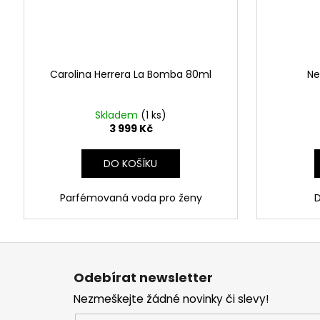
Carolina Herrera La Bomba 80ml
Ne
Skladem
(1 ks)
3 999 Kč
DO KOŠÍKU
Parfémovaná voda pro ženy
D
Z
á
Odebírat newsletter
p
Nezmeškejte žádné novinky či slevy!
a