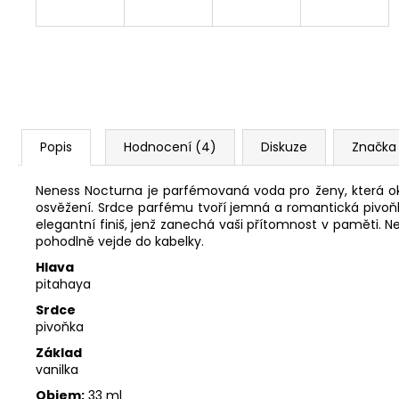
Popis
Hodnocení (4)
Diskuze
Značka
Neness Nocturna je parfémovaná voda pro ženy, která oko
osvěžení. Srdce parfému tvoří jemná a romantická pivoňka
elegantní finiš, jenž zanechá vaši přítomnost v paměti. Nen
pohodlně vejde do kabelky.
Hlava
pitahaya
Srdce
pivoňka
Základ
vanilka
Objem:
33 ml