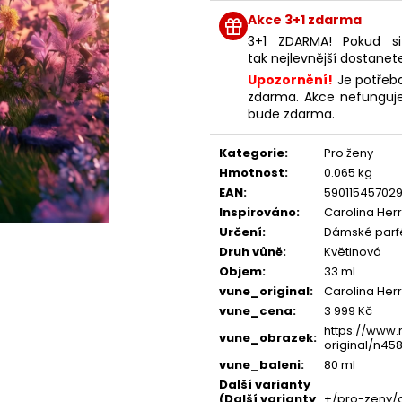
NENESS P'DOXE
NENESS GIRL
cena:
Akce 3+1 zdarma
129 Kč
129 Kč
3+1 ZDARMA! Pokud si
tak nejlevnější dostanet
Upozornění!
Je potřeba
zdarma. Akce nefunguje
bude zdarma.
Kategorie
:
Pro ženy
Hmotnost
:
0.065 kg
EAN
:
59011545702
Inspirováno
:
Carolina Her
Určení
:
Dámské par
Druh vůně
:
Květinová
Objem
:
33 ml
vune_original
:
Carolina Her
vune_cena
:
3 999 Kč
https://www.
vune_obrazek
:
original/n458
vune_baleni
:
80 ml
Další varianty
(Další varianty
+/pro-zeny/