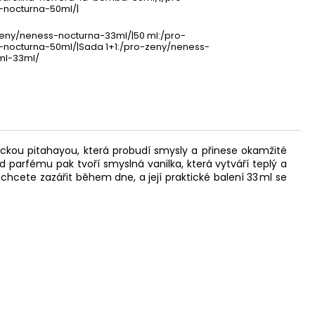
-nocturna-50ml/|
zeny/neness-nocturna-33ml/|50 ml:/pro-
-nocturna-50ml/|Sada 1+1:/pro-zeny/neness-
ml-33ml/
ickou pitahayou, která probudí smysly a přinese okamžité
 parfému pak tvoří smyslná vanilka, která vytváří teplý a
y chcete zazářit během dne, a její praktické balení 33 ml se