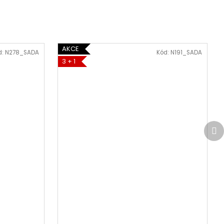
AKCE
d:
N278_SADA
Kód:
N191_SADA
3 + 1
Da
pr