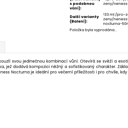
s podobnou
zeny/neness
vůní)
:
!33 ml:/pro-
Další varianty
zeny/neness
(Balení)
:
nocturna-50
Položka byla vyprodána…
uzlí svou jedinečnou kombinací vůní. Otevírá se svěží a exot
, jež dodává kompozici něžný a sofistikovaný charakter. Základ
ess Nocturna je ideální pro večerní příležitosti i pro chvíle, kd