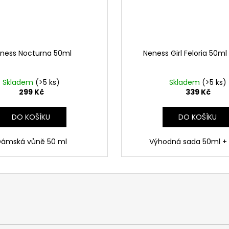
ness Nocturna 50ml
Neness Girl Feloria 50ml
Skladem
(>5 ks)
Skladem
(>5 ks)
299 Kč
339 Kč
DO KOŠÍKU
DO KOŠÍKU
ámská vůně 50 ml
Výhodná sada 50ml +