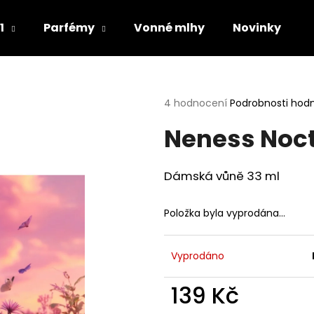
1
Parfémy
Vonné mlhy
Novinky
Co potřebujete najít?
Průměrné
4 hodnocení
Podrobnosti hod
hodnocení
Neness Noc
produktu
HLEDAT
je
5,0
z
Dámská vůně 33 ml
5
Doporučujeme
hvězdiček.
Položka byla vyprodána…
Vyprodáno
139 Kč
Měrná