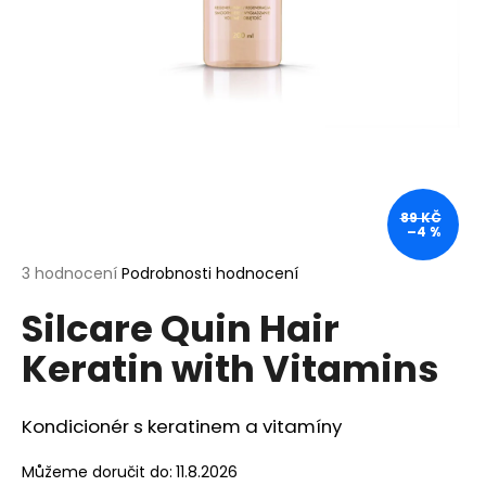
a
j
í
t
?
89 KČ
–4 %
HLEDAT
Průměrné
3 hodnocení
Podrobnosti hodnocení
hodnocení
Silcare Quin Hair
produktu
je
D
Keratin with Vitamins
4,7
o
z
p
5
o
hvězdiček.
Kondicionér s keratinem a vitamíny
r
u
Můžeme doručit do:
11.8.2026