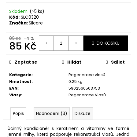
č
u
Skladem
(>5 ks)
j
Kód:
SLC0320
e
Značka:
Silcare
m
e
89 Kč
–4 %
85 Kč
DO KOŠÍKU
NANOLASH
Měrná
EYELASH
cena:
Zeptat se
Hlídat
Sdílet
SERUM
3
ML
Kategorie
:
Regenerace vlasů
869
Hmotnost
:
0.25 kg
Kč
EAN
:
5902560503753
Vlasy
:
Regenerace Vlasů
Popis
Hodnocení (3)
Diskuze
Účinný kondicionér s keratinem a vitamíny ve formě
jemné mlhy, která podporuje rekonstrukci vlasů. Jedná