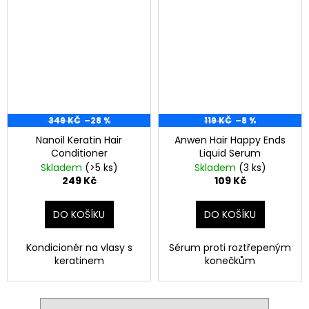
349 KČ
–28 %
119 KČ
–8 %
Nanoil Keratin Hair
Anwen Hair Happy Ends
Conditioner
Liquid Serum
Skladem
(>5 ks)
Skladem
(3 ks)
249 Kč
109 Kč
DO KOŠÍKU
DO KOŠÍKU
Kondicionér na vlasy s
Sérum proti roztřepeným
keratinem
konečkům