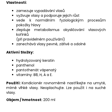
Vlastnosti:
zamezuje vypadávání vlasů
vyživuje vlasy a podporuje jejich růst
vede k normálním fyziologickým procesům
pokožky hlavy
zlepšuje metabolismus okysličování vlasových
kořínků
(při pravidelném používání)
zanechává vlasy pevné, zářivé a odolné
Aktivní Složky:
hydrolyzovaný keratin
panthenol
pantothenát vápenatý
vitamíny: B8, H, A a E.
Použití:
Kondicionér rovnoměrně nastříkejte na umyté,
mírně vlhké vlasy. Neoplachujte. Lze použít i na suché
vlasy.
Objem / hmotnost:
200 ml