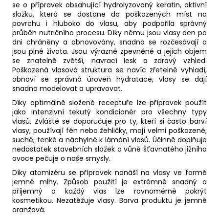
se o přípravek obsahující hydrolyzovaný keratin, aktivní
složku, která se dostane do poškozených míst na
povrchu i hluboko do vlasu, aby podpořila správný
průběh nutričního procesu. Díky němu jsou vlasy den po
dni chráněny a obnovovány, snadno se rozčesávají a
jsou plné života. Jsou výrazně zpevněné a jejich objem
se znatelně zvětší, navrací lesk a zdravý vzhled.
Poškozená vlasová struktura se navíc zřetelně vyhladí,
obnoví se správná úroveň hydratace, vlasy se dají
snadno modelovat a upravovat.
Díky optimálně složené receptuře lze přípravek použít
jako intenzivní tekutý kondicionér pro všechny typy
vlasů. Zvláště se doporučuje pro ty, kteří si často barví
vlasy, používají fén nebo žehličky, mají velmi poškozené,
suché, tenké a náchylné k lámání vlasů. Účinně doplňuje
nedostatek stavebních složek a vůně šťavnatého jižního
ovoce pečuje o naše smysly.
Díky atomizéru se přípravek nanáší na vlasy ve formě
jemné mlhy. Způsob použití je extrémně snadný a
příjemný a každý vlas lze rovnoměrně pokrýt
kosmetikou. Nezatěžuje vlasy. Barva produktu je jemně
oranžová.