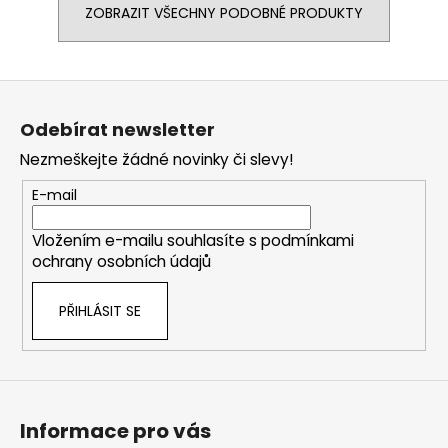
ZOBRAZIT VŠECHNY PODOBNÉ PRODUKTY
Z
á
Odebírat newsletter
p
Nezmeškejte žádné novinky či slevy!
a
t
E-mail
í
Vložením e-mailu souhlasíte s
podmínkami
ochrany osobních údajů
PŘIHLÁSIT SE
Informace pro vás