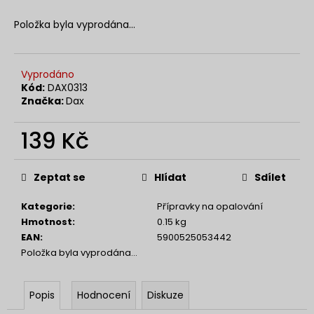
č
u
Položka byla vyprodána…
j
e
m
Vyprodáno
e
Kód:
DAX0313
Značka:
Dax
NANOLASH
EYELASH
139 Kč
SERUM
3
Měrná
ML
cena:
Zeptat se
Hlídat
Sdílet
869
Kč
Kategorie
:
Přípravky na opalování
Hmotnost
:
0.15 kg
EAN
:
5900525053442
Položka byla vyprodána…
Popis
Hodnocení
Diskuze