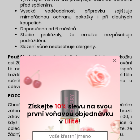
před spálením.
Vysoká voděodolnost přípravku zajišťuje
mimořádnou ochranu pokožky i při dlouhých
koupelích.
Doporučeno od 6 měsíců
Studie prokázaly, že emulze nezpůsobuje
podráždění.
Složení vůně neobsahuje alergeny.
Použití:
Aplikujte v dostatečném množství na pokožku
×
asi 20 minut před odchodem na slunce. Pro zachování
té nejlepší ochrany akci opakujte pravidelně (alespoň
každé 2 hodiny) a po vystoupení z vody nebo otírání těla
ručníkem. Zabraňte kontaktu přípravku s očima a
oděvem.
POZOR:
Chraňte kojence a děti před přímým slunečním
Získejte
10%
slevu na svou
zářením. Nadměrné vystavování se slunci může ohrozit
první voňavou objednávku
zdraví. Vyhněte se slunci, zejména mezi 11:00 a 15:00, i
v
Lilité
!
když používáte opalovací krém. Vždy noste čepice a
oblečení, které děti chrání před sluncem. Pamatujte, že
žádný přípravek s UV filtry neposkytuje 100% ochranu.