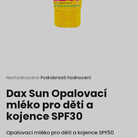
a
j
í
t
?
HLEDAT
Průměrné
Neohodnoceno
Podrobnosti hodnocení
hodnocení
Dax Sun Opalovací
produktu
je
D
mléko pro děti a
0,0
o
z
p
kojence SPF30
5
o
hvězdiček.
r
u
Opalovací mléko pro děti a kojence SPF50