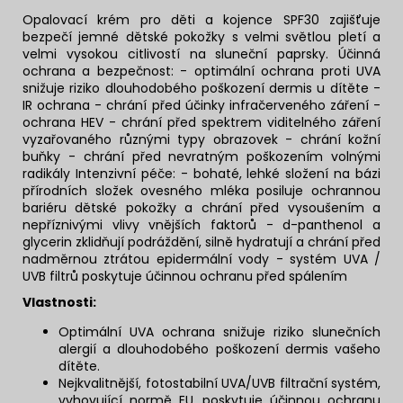
Opalovací krém pro děti a kojence SPF30 zajišťuje
bezpečí jemné dětské pokožky s velmi světlou pletí a
velmi vysokou citlivostí na sluneční paprsky. Účinná
ochrana a bezpečnost: - optimální ochrana proti UVA
snižuje riziko dlouhodobého poškození dermis u dítěte -
IR ochrana - chrání před účinky infračerveného záření -
ochrana HEV - chrání před spektrem viditelného záření
vyzařovaného různými typy obrazovek - chrání kožní
buňky - chrání před nevratným poškozením volnými
radikály Intenzivní péče: - bohaté, lehké složení na bázi
přírodních složek ovesného mléka posiluje ochrannou
bariéru dětské pokožky a chrání před vysoušením a
nepříznivými vlivy vnějších faktorů - d-panthenol a
glycerin zklidňují podráždění, silně hydratují a chrání před
nadměrnou ztrátou epidermální vody - systém UVA /
UVB filtrů poskytuje účinnou ochranu před spálením
Vlastnosti:
Optimální UVA ochrana snižuje riziko slunečních
alergií a dlouhodobého poškození dermis vašeho
dítěte.
Nejkvalitnější, fotostabilní UVA/UVB filtrační systém,
vyhovující normě EU, poskytuje účinnou ochranu