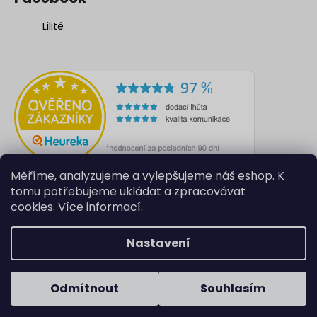
Lilité
Měříme, analyzujeme a vylepšujeme náš eshop. K
tomu potřebujeme ukládat a zpracovávat
cookies.
Více informací
.
Nastavení
Vytvořil Shoptet
Odmítnout
Souhlasím
Copyright 2026
Lilité
. Všechna práva vyhrazena.