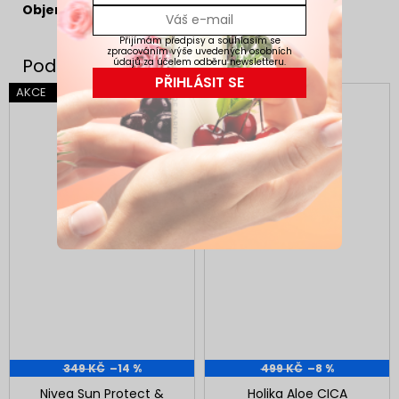
Objem:
75ml
Přijímám předpisy a souhlasím se
zpracováním výše uvedených osobních
údajů za účelem odběru newsletteru.
PŘIHLÁSIT SE
AKCE
AKCE
TIP
349 KČ
–14 %
499 KČ
–8 %
Nivea Sun Protect &
Holika Aloe CICA