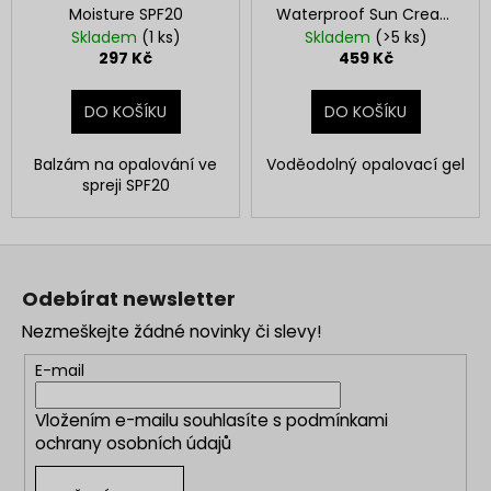
Moisture SPF20
Waterproof Sun Cream
SPF50+ 100 ml
Skladem
(1 ks)
Skladem
(>5 ks)
297 Kč
459 Kč
DO KOŠÍKU
DO KOŠÍKU
Balzám na opalování ve
Voděodolný opalovací gel
spreji SPF20
Z
á
Odebírat newsletter
p
Nezmeškejte žádné novinky či slevy!
a
t
E-mail
í
Vložením e-mailu souhlasíte s
podmínkami
ochrany osobních údajů