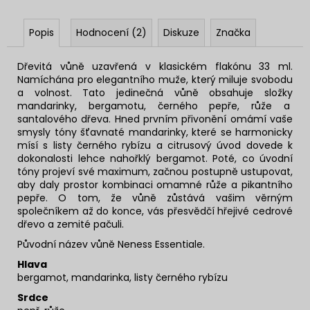
Popis
Hodnocení (2)
Diskuze
Značka
Dřevitá vůně uzavřená v klasickém flakónu 33 ml.
Namíchána pro elegantního muže, který miluje svobodu
a volnost. Tato jedinečná vůně obsahuje složky
mandarinky, bergamotu, černého pepře, růže a
santalového dřeva.
Hned prvním přivonění omámí vaše
smysly tóny šťavnaté mandarinky, které se harmonicky
mísí s listy černého rybízu a citrusový úvod dovede k
dokonalosti lehce nahořklý bergamot. Poté, co úvodní
tóny projeví své maximum, začnou postupně ustupovat,
aby daly prostor kombinaci omamné růže a pikantního
pepře. O tom, že vůně zůstává vašim věrným
společníkem až do konce, vás přesvědčí hřejivé cedrové
dřevo a zemité pačuli.
Původní název vůně Neness Essentiale.
Hlava
bergamot, mandarinka, listy černého rybízu
Srdce