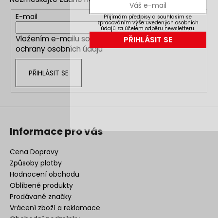
a
t
E-mail
Přijímám předpisy a souhlasím se
zpracováním výše uvedených osobních
í
údajů za účelem odběru newsletteru.
Vložením e-mailu souhlasíte s
podmínkami
PŘIHLÁSIT SE
ochrany osobních údajů
PŘIHLÁSIT SE
Informace pro vás
Cena Dopravy
Způsoby platby
Hodnocení obchodu
Oblíbené produkty
Prodávané značky
Vrácení zboží a reklamace