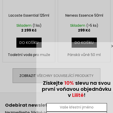
Lacoste Essential 125ml
Neness Essence 50ml
Skladem
(1 ks)
Skladem
(>5 ks)
2 299 Kč
299 Kč
DO KOŠÍKU
DO KOŠÍKU
Toaletní voda pro muže
Pánská vůně 50 ml
ZOBRAZIT VŠECHNY SOUVISEJÍCÍ PRODUKTY
Získejte
10%
slevu na svou
první voňavou objednávku
v
Lilité
!
Z
á
Odebírat newsletter
p
Nezmeškejte žádné novinky či slevy!