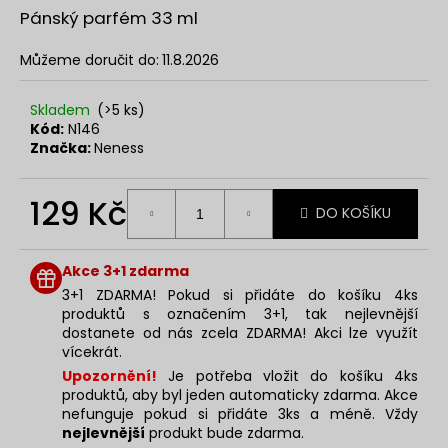
č
z
Pánský parfém 33 ml
u
5
j
hvězdiček.
Můžeme doručit do:
11.8.2026
e
m
e
Skladem
(>5 ks)
Kód:
N146
Značka:
Neness
NENESS
DAY
129 Kč
DO KOŠÍKU
129
Kč
Měrná
cena:
Akce 3+1 zdarma
3+1 ZDARMA! Pokud si přidáte do košíku 4ks
produktů s označením 3+1, tak nejlevnější
dostanete od nás zcela ZDARMA! Akci lze využít
vícekrát.
Upozornění!
Je potřeba vložit do košíku 4ks
produktů, aby byl jeden automaticky zdarma. Akce
nefunguje pokud si přidáte 3ks a méně. Vždy
nejlevnější
produkt bude zdarma.