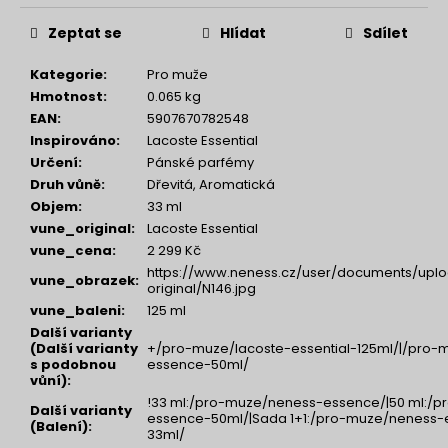
Zeptat se
Hlídat
Sdílet
Kategorie
:
Pro muže
Hmotnost
:
0.065 kg
EAN
:
5907670782548
Inspirováno
:
Lacoste Essential
Určení
:
Pánské parfémy
Druh vůně
:
Dřevitá, Aromatická
Objem
:
33 ml
vune_original
:
Lacoste Essential
vune_cena
:
2 299 Kč
https://www.neness.cz/user/documents/uplo
vune_obrazek
:
original/N146.jpg
vune_baleni
:
125 ml
Další varianty
(Další varianty
+/pro-muze/lacoste-essential-125ml/|/pro-
s podobnou
essence-50ml/
vůní)
:
!33 ml:/pro-muze/neness-essence/|50 ml:/
Další varianty
essence-50ml/|Sada 1+1:/pro-muze/neness
(Balení)
:
33ml/