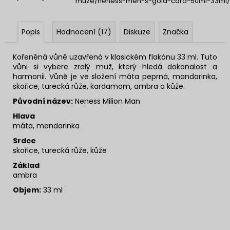
muze/neness-men-s-gold-card-50ml-33ml/
Popis
Hodnocení (17)
Diskuze
Značka
Kořeněná vůně uzavřená v klasickém flakónu 33 ml. Tuto
vůni si vybere zralý muž, který hledá dokonalost a
harmonii. Vůně je ve složení máta peprná, mandarinka,
skořice, turecká růže, kardamom, ambra a kůže.
Původní název:
Neness Milion Man
Hlava
máta, mandarinka
Srdce
skořice, turecká růže, kůže
Základ
ambra
Objem:
33 ml