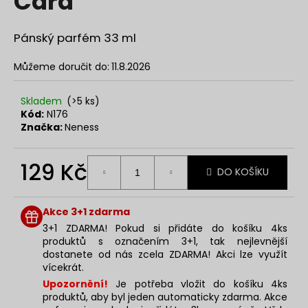
Card
č
z
u
5
j
hvězdiček.
Pánský parfém 33 ml
e
m
Můžeme doručit do:
11.8.2026
e
Skladem
(>5 ks)
Kód:
N176
SOL
Značka:
Neness
DE
VERANO
PISTACHIO
129 Kč
BUENO
DO KOŠÍKU
BODY
MIST
Měrná
cena:
299
Akce 3+1 zdarma
Kč
3+1 ZDARMA! Pokud si přidáte do košíku 4ks
produktů s označením 3+1, tak nejlevnější
dostanete od nás zcela ZDARMA! Akci lze využít
vícekrát.
Upozornění!
Je potřeba vložit do košíku 4ks
produktů, aby byl jeden automaticky zdarma. Akce