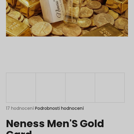
a
j
í
t
?
HLEDAT
D
o
p
Průměrné
17 hodnocení
Podrobnosti hodnocení
hodnocení
o
Neness Men'S Gold
produktu
r
je
u
4,8