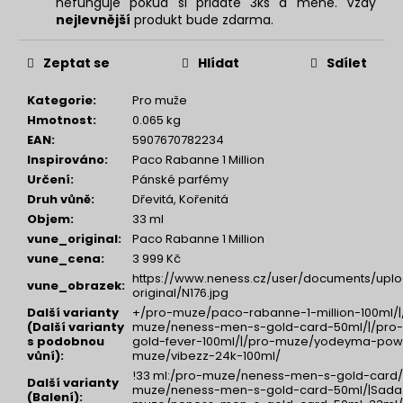
nefunguje pokud si přidáte 3ks a méně. Vždy
nejlevnější
produkt bude zdarma.
Zeptat se
Hlídat
Sdílet
Kategorie
:
Pro muže
Hmotnost
:
0.065 kg
EAN
:
5907670782234
Inspirováno
:
Paco Rabanne 1 Million
Určení
:
Pánské parfémy
Druh vůně
:
Dřevitá, Kořenitá
Objem
:
33 ml
vune_original
:
Paco Rabanne 1 Million
vune_cena
:
3 999 Kč
https://www.neness.cz/user/documents/uplo
vune_obrazek
:
original/N176.jpg
Další varianty
+/pro-muze/paco-rabanne-1-million-100ml/|
(Další varianty
muze/neness-men-s-gold-card-50ml/|/pro-
s podobnou
gold-fever-100ml/|/pro-muze/yodeyma-pow
vůní)
:
muze/vibezz-24k-100ml/
!33 ml:/pro-muze/neness-men-s-gold-card/|
Další varianty
muze/neness-men-s-gold-card-50ml/|Sada 1
(Balení)
: