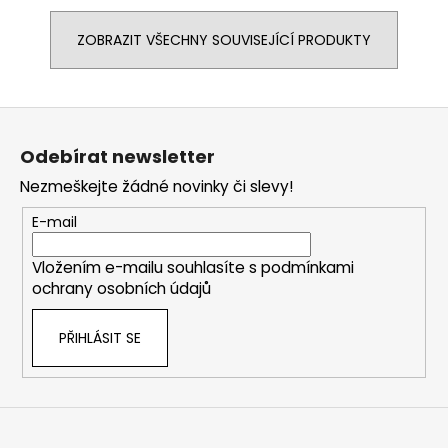
ZOBRAZIT VŠECHNY SOUVISEJÍCÍ PRODUKTY
Z
á
Odebírat newsletter
p
Nezmeškejte žádné novinky či slevy!
a
t
E-mail
í
Vložením e-mailu souhlasíte s
podmínkami
ochrany osobních údajů
PŘIHLÁSIT SE