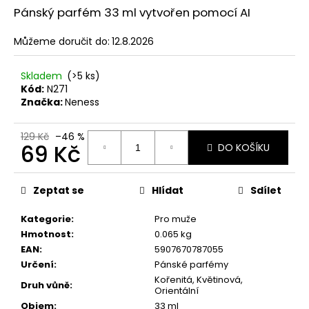
č
z
Pánský parfém 33 ml vytvořen pomocí AI
u
5
j
hvězdiček.
Můžeme doručit do:
12.8.2026
e
m
e
Skladem
(>5 ks)
Kód:
N271
Značka:
Neness
NENESS
P'DOXE
129 Kč
–46 %
69 Kč
DO KOŠÍKU
99
Kč
Měrná
Původně:
129
cena:
Zeptat se
Hlídat
Sdílet
Kč
Kategorie
:
Pro muže
Hmotnost
:
0.065 kg
EAN
:
5907670787055
Určení
:
Pánské parfémy
Kořenitá, Květinová,
Druh vůně
:
Orientální
Objem
:
33 ml