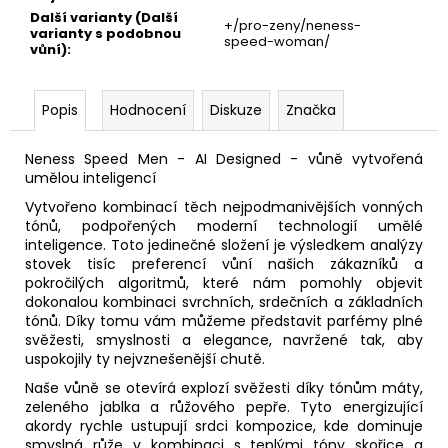
Další varianty (Další
+/pro-zeny/neness-
varianty s podobnou
speed-woman/
vůní)
:
Popis
Hodnocení
Diskuze
Značka
Neness Speed ​​​​Men - AI Designed - vůně vytvořená
umělou inteligencí
Vytvořeno kombinací těch nejpodmanivějších vonných
tónů, podpořených moderní technologií umělé
inteligence. Toto jedinečné složení je výsledkem analýzy
stovek tisíc preferencí vůní našich zákazníků a
pokročilých algoritmů, které nám pomohly objevit
dokonalou kombinaci svrchních, srdečních a základních
tónů. Díky tomu vám můžeme představit parfémy plné
svěžesti, smyslnosti a elegance, navržené tak, aby
uspokojily ty nejvznešenější chutě.
Naše vůně se otevírá explozí svěžesti díky tónům máty,
zeleného jablka a růžového pepře. Tyto energizující
akordy rychle ustupují srdci kompozice, kde dominuje
smyslná růže v kombinaci s teplými tóny skořice a