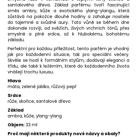
santalového dřeva. Základ parfému tvoří fascinující
směs ambry, kůže a exotického ylang-ylangu, která
zůstává na pokožce dlouhé hodiny a zahaluje nositele
do tajemné a svůdné aury. Tato vůně se během dne
dokonale rozvíjí, od svěžích, živých vrchních tónů, přes
smyslné a plné srdce, až k hlubokému, bohatému
základu.
Perfektní pro každou příležitost, tento parfém je vhodný
jak pro každodenní situace, tak pro speciální večery.
Skvěle se hodí k formálním stylům, dodávají eleganci a
třídu, ale také k ležérním, které do každodenního života
vnášejí trochu luxusu.
Hlava
máta, zelené jablko, růžový pepř
Srdce
růže, skořice, santalové dřevo
Základ
ambra, kůže, ylang-ylang
Objem:
33 ml
Proč mají některé produkty nové názvy a obaly?