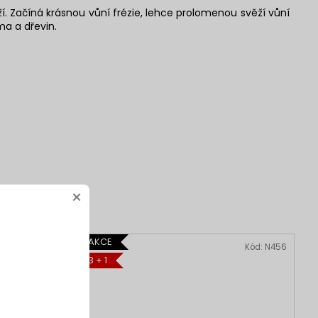
. Začíná krásnou vůní frézie, lehce prolomenou svěží vůní
ma a dřevin.
×
AKCE
d:
N019_SADA
Kód:
N456
3 + 1