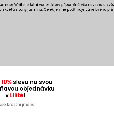
ummer White je letní vánek, který připomíná vše nevinné a svěží
ílých květů s tóny jasmínu. Celek jemně podtrhuje vůně bílého piž
e
10%
slevu na svou
AKCE
oňavou objednávku
Kód:
N457
Kó
3 + 1
v
Lilité
!