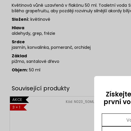
Květinová vůně uzavřená v flakónu 50 ml.
Toaletní voda S
bílého grapefruitu, aby později rozvinuly silnější akordy b
Složení:
květinové
Hlava
aldehydy, grep, frézie
Srdce
jasmín, konvalinka, pomeranč, orchidej
Základ
pižmo, santalové dřevo
Objem:
50 ml
Získejt
AKCE
AKCE
první v
Kód:
N023_50ML
3 + 1
3 + 1