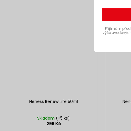
Přijímám před
výše uvedených
Neness Renew Life 50ml
Nene
Skladem
(>5 ks)
299 Kč