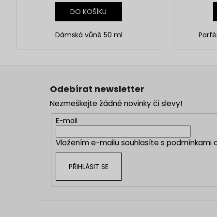
DO KOŠÍKU
Dámská vůně 50 ml
Parf
Z
á
Odebírat newsletter
p
Nezmeškejte žádné novinky či slevy!
a
t
E-mail
í
Vložením e-mailu souhlasíte s
podmínkami o
PŘIHLÁSIT SE