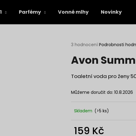
1
Parfémy
Vonné mlhy
Novinky
Co potřebujete najít?
Průměrné
3 hodnocení
Podrobnosti hod
hodnocení
Avon Summe
produktu
HLEDAT
je
4,7
z
Toaletní voda pro ženy 5
5
Doporučujeme
hvězdiček.
Můžeme doručit do:
10.8.2026
Skladem
(>5 ks)
159 Kč