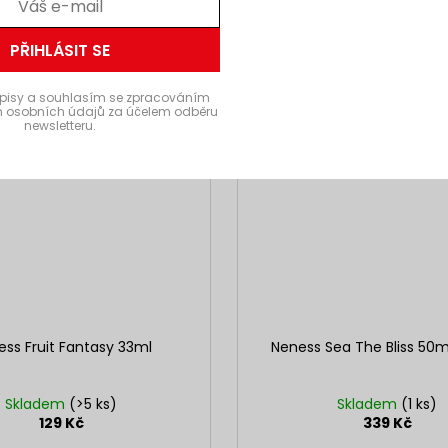
PŘIHLÁSIT SE
pisy a souhlasím se zpracováním
 osobních údajů za účelem odběru
newsletteru.
ss Fruit Fantasy 33ml
Neness Sea The Bliss 50m
Skladem
(>5 ks)
Skladem
(1 ks)
129 Kč
339 Kč