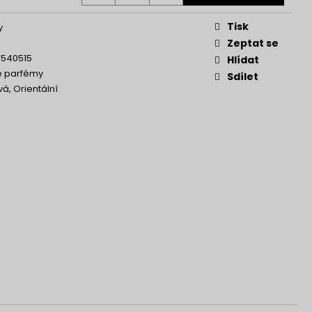
Tisk
y
Zeptat se
8540515
Hlídat
 parfémy
Sdílet
vá, Orientální