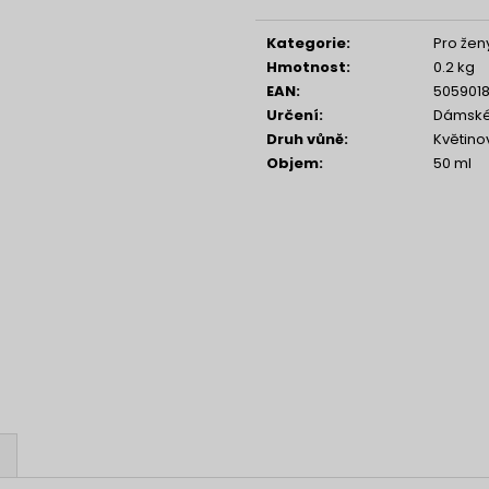
NENESS P'DOXE
NENESS GIRL
Měrná
cena:
129 Kč
129 Kč
Kategorie
:
Pro žen
Hmotnost
:
0.2 kg
EAN
:
505901
Určení
:
Dámské
Druh vůně
:
Květino
Objem
:
50 ml