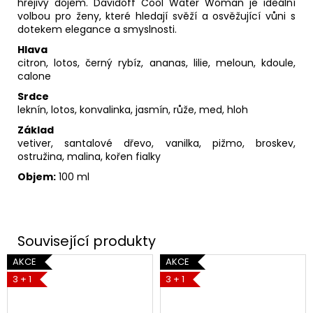
hřejivý dojem. Davidoff Cool Water Woman je ideální
volbou pro ženy, které hledají svěží a osvěžující vůni s
dotekem elegance a smyslnosti.
Hlava
citron, lotos, černý rybíz, ananas, lilie, meloun, kdoule,
calone
Srdce
leknín, lotos, konvalinka, jasmín, růže, med, hloh
Základ
vetiver, santalové dřevo, vanilka, pižmo, broskev,
ostružina, malina, kořen fialky
Objem:
100 ml
AKCE
AKCE
3 + 1
3 + 1