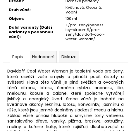
Určení
:
Dámské parfémy
Květinová, Ovocná,
Druh vůně
:
Vodní
Objem
:
100 ml
+/pro-zeny/neness-
Další varianty (Další
icy-stream/|/pro-
varianty s podobnou
zeny/davidoff-cool-
vůní)
:
water-woman/
Popis
Hodnocení
Diskuze
Davidoff Cool Water Woman je toaletní voda pro ženy,
která osvěží vaše smysly a přináší pocit čistoty a
svěžesti. Hlava této vůně je plná svěžích a ovocných
tónů citronu, lotosu, černého rybízu, ananasu, lilie,
melounu, kdoule a calone, které společně vytvářejí
jiskřivý a energický úvod. Srdce vůně je bohaté na
květinové akordy leknínu, lotosu, konvalinky, jasmínu a
růže, které jsou jemně doplněny sladkostí medu a hlohu.
Základ vůně přináší hluboké a smyslné tóny vetiveru,
santalového dřeva, vanilky, pižma, broskve, ostružiny,
maliny a kořene fialky, které zajišťují dlouhotrvající a