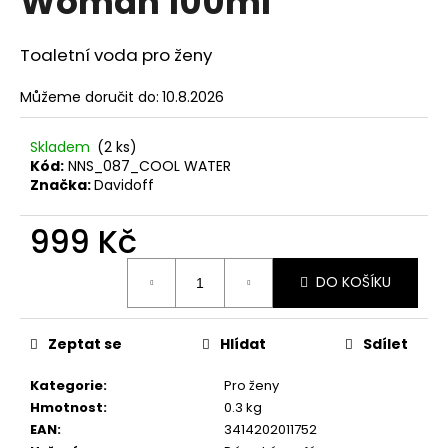
Woman 100ml
č
z
u
5
j
hvězdiček.
Toaletní voda pro ženy
e
m
Můžeme doručit do:
10.8.2026
e
Skladem
(2 ks)
Kód:
NNS_087_COOL WATER
SOL
Značka:
Davidoff
DE
VERANO
PISTACHIO
999 Kč
BUENO
BODY
Měrná
MIST
DO KOŠÍKU
cena:
299
Kč
Zeptat se
Hlídat
Sdílet
Kategorie
:
Pro ženy
Hmotnost
:
0.3 kg
EAN
:
3414202011752