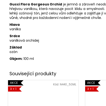
Gucci Flora Gorgeous Orchid
je jemná a zároveň neodol
hřejivou vanilkou, která navozuje pocit klidu a smyslnosti
lehký ozónový tón, jenž celou vůni odlehčuje a zajišťuje j
vůně, vhodné pro každodenní nošení i výjimečné chvíle.
Hlava
vanilka
Srdce
vanilková orchidej
Základ
ozón
Objem:
100 ml
AKCE
AKCE
Kód:
N440_50ML
3 + 1
3 + 1