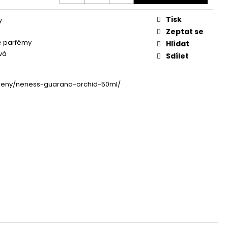
Tisk
y
Zeptat se
 parfémy
Hlídat
vá
Sdílet
zeny/neness-guarana-orchid-50ml/