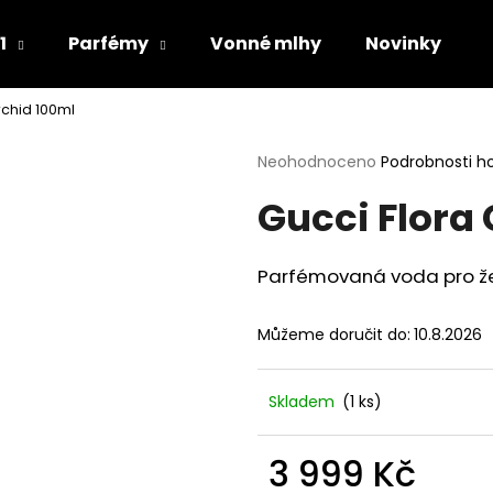
1
Parfémy
Vonné mlhy
Novinky
chid 100ml
Co potřebujete najít?
Průměrné
Neohodnoceno
Podrobnosti h
hodnocení
Gucci Flora
produktu
HLEDAT
je
0,0
z
Parfémovaná voda pro ž
5
Doporučujeme
hvězdiček.
Můžeme doručit do:
10.8.2026
Skladem
(1 ks)
3 999 Kč