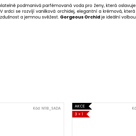
atelně podmanivá parfémovaná voda pro ženy, která oslavuje že
. V srdci se rozvíjí vanilková orchidej, elegantní a krémová, k
í vzdušnost a jemnou svěžest.
Gorgeous Orchid
je ideální volbou
AKCE
Kód:
N118_SADA
K
3 + 1