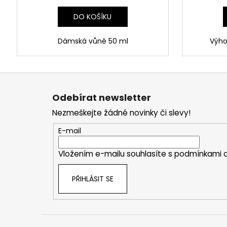
DO KOŠÍKU
Dámská vůně 50 ml
Výho
Z
á
Odebírat newsletter
p
Nezmeškejte žádné novinky či slevy!
a
t
E-mail
í
Vložením e-mailu souhlasíte s
podmínkami o
PŘIHLÁSIT SE