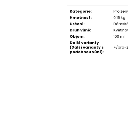
NENESS P'DOXE
NENESS GIRL
Měrná
cena:
129 Kč
129 Kč
Kategorie
:
Pro žen
Hmotnost
:
0.15 kg
Určení
:
Dámské
Druh vůně
:
Květino
Objem
:
100 ml
Další varianty
(Další varianty s
+/pro-
podobnou vůní)
: