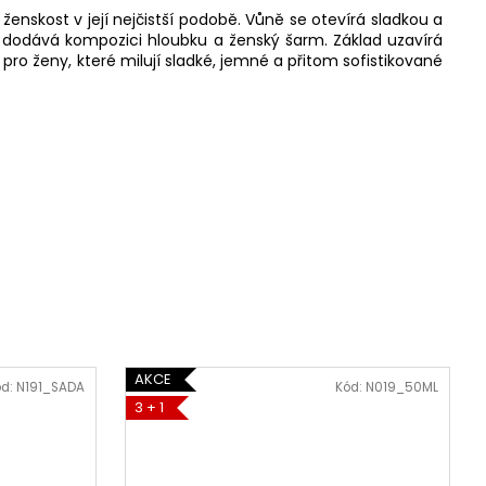
nskost v její nejčistší podobě. Vůně se otevírá sladkou a
terá dodává kompozici hloubku a ženský šarm. Základ uzavírá
 pro ženy, které milují sladké, jemné a přitom sofistikované
AKCE
ód:
N191_SADA
Kód:
N019_50ML
3 + 1