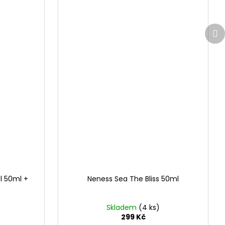
Da
pr
l 50ml +
Neness Sea The Bliss 50ml
Skladem
(4 ks)
299 Kč