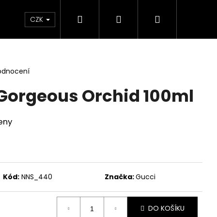
Hledat
Přihlášení
Nákupní
Líčení
Pleť
Tělo
Dárkové Balení
CZK
košík
odnocení
 Gorgeous Orchid 100ml
eny
Kód:
NNS_440
Značka:
Gucci
Následující
DO KOŠÍKU