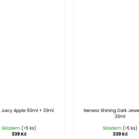
 Juicy Apple 50ml + 33ml
Neness Shining Dark Jewe
33ml
Skladem
(>5 ks)
Skladem
(>5 ks)
339 Kč
339 Kč