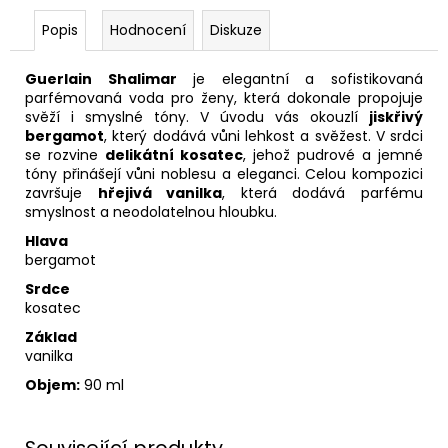
Popis
Hodnocení
Diskuze
Guerlain Shalimar
je elegantní a sofistikovaná
parfémovaná voda pro ženy, která dokonale propojuje
svěží i smyslné tóny. V úvodu vás okouzlí
jiskřivý
bergamot
, který dodává vůni lehkost a svěžest. V srdci
se rozvine
delikátní kosatec
, jehož pudrové a jemné
tóny přinášejí vůni noblesu a eleganci. Celou kompozici
završuje
hřejivá vanilka
, která dodává parfému
smyslnost a neodolatelnou hloubku.
Hlava
bergamot
Srdce
kosatec
Základ
vanilka
Objem:
90 ml