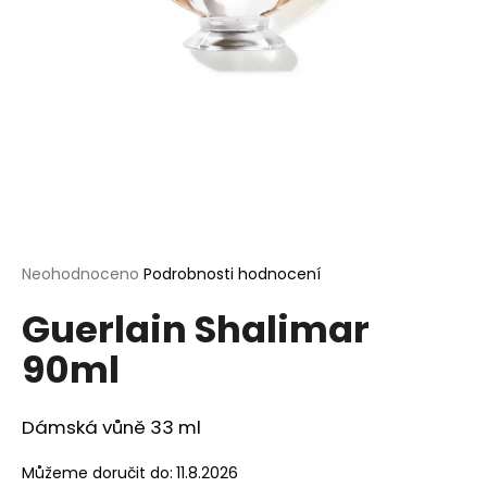
a
j
í
t
?
HLEDAT
Průměrné
Neohodnoceno
Podrobnosti hodnocení
hodnocení
Guerlain Shalimar
produktu
je
D
90ml
0,0
o
z
p
5
o
hvězdiček.
Dámská vůně 33 ml
r
u
Můžeme doručit do:
11.8.2026