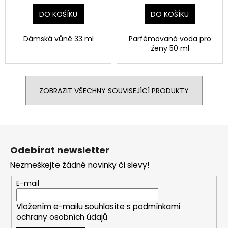
DO KOŠÍKU
DO KOŠÍKU
Dámská vůně 33 ml
Parfémovaná voda pro
ženy
50 ml
ZOBRAZIT VŠECHNY SOUVISEJÍCÍ PRODUKTY
Z
á
Odebírat newsletter
p
Nezmeškejte žádné novinky či slevy!
a
t
E-mail
í
Vložením e-mailu souhlasíte s
podmínkami
ochrany osobních údajů