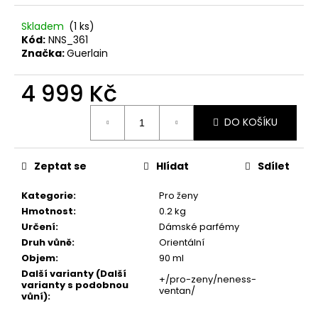
č
u
Skladem
(1 ks)
j
Kód:
NNS_361
e
Značka:
Guerlain
m
e
4 999 Kč
Měrná
LAMBRE
DO KOŠÍKU
cena:
MAGIC
LONG
EYELASH
Zeptat se
Hlídat
Sdílet
ACTIVE
SERUM
4
Kategorie
:
Pro ženy
ML
Hmotnost
:
0.2 kg
499
Určení
:
Dámské parfémy
Kč
Druh vůně
:
Orientální
Objem
:
90 ml
Další varianty (Další
+/pro-zeny/neness-
varianty s podobnou
ventan/
vůní)
: