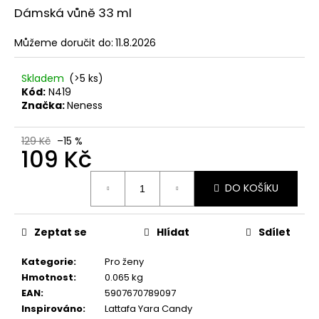
č
z
Dámská vůně 33 ml
u
5
j
hvězdiček.
Můžeme doručit do:
11.8.2026
e
m
e
Skladem
(>5 ks)
Kód:
N419
Značka:
Neness
SOL
DE
129 Kč
–15 %
VERANO
109 Kč
PISTACHIO
BUENO
Měrná
BODY
DO KOŠÍKU
cena:
MIST
239
Kč
Zeptat se
Hlídat
Sdílet
Původně:
299
Kč
Kategorie
:
Pro ženy
Hmotnost
:
0.065 kg
EAN
:
5907670789097
Inspirováno
:
Lattafa Yara Candy