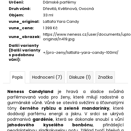
Určení
:
Dámské parfémy
Druh vůně
:
Dřevitá, Květinová, Ovocná
Objem
:
33 ml
vune_original
:
Lattafa Yara Candy
vune_cena
:
1 399 Kč
https://www.neness.cz/user/documents/uplo
vune_obrazek
:
original/n419.jpg
Další varianty
(Další varianty
+/pro-zeny/lattafa-yara-candy-100ml/
s podobnou
vůní)
:
Popis
Hodnocení (7)
Diskuze (1)
Značka
Neness Candyland
je hravá a sladce svůdná
parfémovaná voda pro ženy, které milují radostné a
gurmánské vůně. Vůně se otevírá svěžími a šťavnatými
tóny
černého rybízu a zelené mandarinky
, které
dodávají parfému energii a jiskru. V srdci se ukrývá
podmanivá
gardénie
, která se dokonale snoubí s vůní
jahodového kyselého bonbónu
, přinášející
neodolatelnou sladkokyselou notu. Základ tvoří hřejivá a