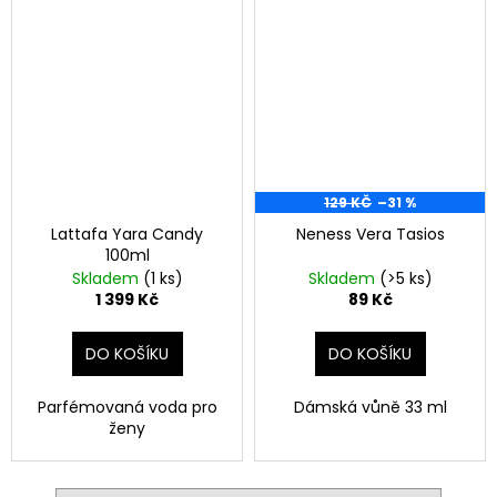
129 KČ
–31 %
Lattafa Yara Candy
Neness Vera Tasios
100ml
Skladem
(1 ks)
Skladem
(>5 ks)
1 399 Kč
89 Kč
DO KOŠÍKU
DO KOŠÍKU
Parfémovaná voda pro
Dámská vůně 33 ml
ženy