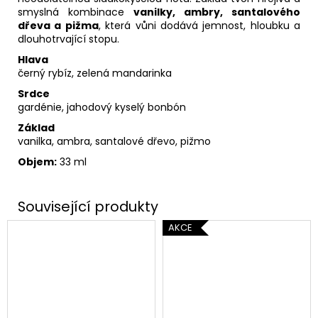
smyslná kombinace
vanilky, ambry, santalového
dřeva a pižma
, která vůni dodává jemnost, hloubku a
dlouhotrvající stopu.
Hlava
černý rybíz, zelená mandarinka
Srdce
gardénie, jahodový kyselý bonbón
Základ
vanilka, ambra, santalové dřevo, pižmo
Objem:
33 ml
AKCE