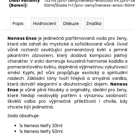
Další varianty
!33 ml:/pro-zeny/neness-enso/|50 ml:/pro-
(Balení)
:
50ml/|Sada 1+1:/pro-zeny/neness-enso-50ml
Popis
Hodnocení
Diskuze
Značka
Neness Enso
je jedinečná parfémovaná voda pro ženy,
která vás zahalí do mystické a sofistikované vůně. Úvod
vůně roztančí osvěžující pomerančový květ s jemně
pikantním zázvorem, který dodává kompozici jiskřivý
charakter. V srdci dominuje kouzelná harmonie kadidla a
pomerančového květu, doplněná výjimečnou vykuřovací
směsí Kyphi, jež vůni propůjčuje exotický a spirituální
nádech. Základní tóny tvoří hřejivá a smyslná vanilka,
která dotváří elegantní a dlouhotrvající dojem.
Neness
Enso
je vůně plná hloubky a originality, ideální pro ženy,
které hledají neobvyklý parfém s výraznou osobností.
Skvělá volba pro výjimečné příležitosti i chvíle, kdy
chcete být jedinečná.
Sada obsahuje:
1x Neness Nelfy 33ml
1x Neness Nelfy 50ml