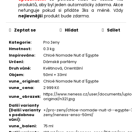
produktů, aby byl jeden automaticky zdarma. Akce
nefunguje pokud si přidáte 3ks a méně. Vždy
nejlevnější
produkt bude zdarma.
Zeptat se
Hlídat
Sdílet
Kategorie
:
Pro ženy
Hmotnost
:
0.3 kg
Inspirováno
:
Chloé Nomade Nuit d´Égypte
Určení
:
Dámské parfémy
Druh vůně
:
Květinová, Orientální
Objem
:
50ml + 33ml
vune_original
:
Chloé Nomade Nuit d´Égypte
vune_cena
:
2 999 Kč
https://www.neness.cz/user/documents/uplo
vune_obrazek
:
original/n321.jpg
Další varianty
(Další varianty
+/pro-zeny/chloe-nomade-nuit-d--egypte-7
s podobnou
zeny/neness-enso-50ml/
vůní)
:
vune_baleni
:
75 ml