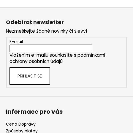
Z
á
Odebírat newsletter
p
Nezmeškejte žádné novinky či slevy!
a
t
E-mail
í
Vložením e-mailu souhlasíte s
podmínkami
ochrany osobních údajů
PŘIHLÁSIT SE
Informace pro vás
Cena Dopravy
Způsoby platby