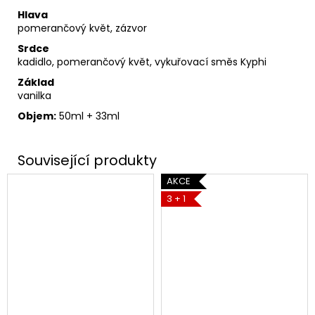
Hlava
pomerančový květ, zázvor
Srdce
kadidlo, pomerančový květ, vykuřovací směs Kyphi
Základ
vanilka
Objem:
50ml + 33ml
AKCE
3 + 1