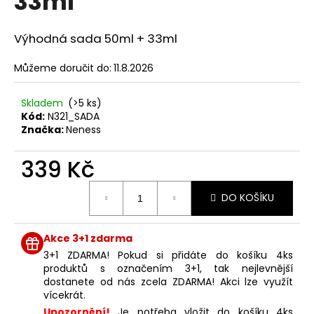
33ml
č
z
u
5
j
hvězdiček.
Výhodná sada 50ml + 33ml
e
m
Můžeme doručit do:
11.8.2026
e
Skladem
(>5 ks)
Kód:
N321_SADA
NENESS
Značka:
Neness
SHINING
JEWEL
33ML
339 Kč
129
Kč
Měrná
DO KOŠÍKU
cena:
Akce 3+1 zdarma
3+1 ZDARMA! Pokud si přidáte do košíku 4ks
produktů s označením 3+1, tak nejlevnější
dostanete od nás zcela ZDARMA! Akci lze využít
vícekrát.
Upozornění!
Je potřeba vložit do košíku 4ks