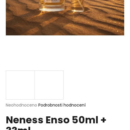
a
j
í
t
?
HLEDAT
D
o
p
Průměrné
Neohodnoceno
Podrobnosti hodnocení
hodnocení
o
Neness Enso 50ml +
produktu
r
je
u
0,0