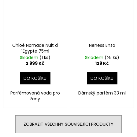
Chloé Nomade Nuit d
Neness Enso
´Égypte 75ml
Skladem
(1 ks)
Skladem
(>5 ks)
2 999 Kč
129 Kč
DO KOŠÍKU
DO KOŠÍKU
Parfémovaná voda pro
Dámský parfém 33 ml
ženy
ZOBRAZIT VŠECHNY SOUVISEJÍCÍ PRODUKTY