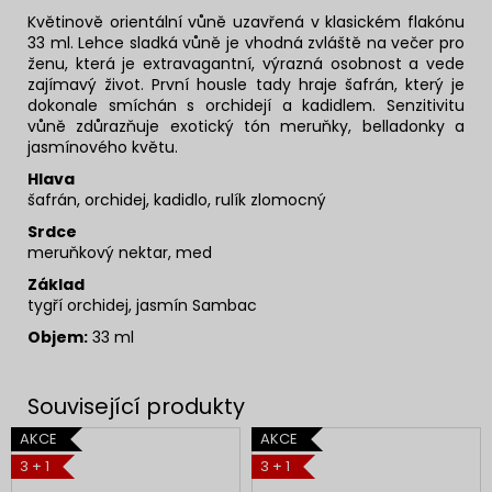
Květinově orientální vůně uzavřená v klasickém flakónu
33 ml. Lehce sladká vůně je vhodná zvláště na večer pro
ženu, která je extravagantní, výrazná osobnost a vede
zajímavý život.
První housle tady hraje šafrán, který je
dokonale smíchán s orchidejí a kadidlem. Senzitivitu
vůně zdůrazňuje exotický tón meruňky, belladonky a
jasmínového květu.
Hlava
šafrán, orchidej, kadidlo,
rulík zlomocný
Srdce
meruňkový nektar, med
Základ
tygří orchidej, jasmín Sambac
Objem:
33 ml
AKCE
AKCE
3 + 1
3 + 1