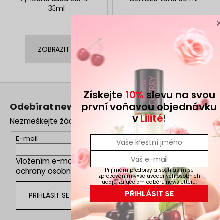
33ml
ZOBRAZIT VŠECHNY SOUVISEJÍCÍ PRODUKTY
Z
Získejte
10%
slevu na svou
á
první voňavou objednávku
Odebírat newsletter
p
v
Lilité
!
Nezmeškejte žádné novinky či slevy!
a
t
E-mail
í
Vložením e-mailu souhlasíte s
podmínkami
ochrany osobních údajů
Přijímám předpisy a souhlasím se
zpracováním výše uvedených osobních
údajů za účelem odběru newsletteru.
PŘIHLÁSIT SE
PŘIHLÁSIT SE