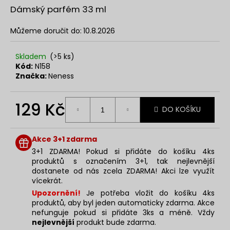
č
z
Dámský parfém 33 ml
u
5
j
hvězdiček.
Můžeme doručit do:
10.8.2026
e
m
e
Skladem
(>5 ks)
Kód:
N158
Značka:
Neness
NENESS
SHINING
129 Kč
JEWEL
DO KOŠÍKU
33ML
Měrná
129
cena:
Kč
Akce 3+1 zdarma
3+1 ZDARMA! Pokud si přidáte do košíku 4ks
produktů s označením 3+1, tak nejlevnější
dostanete od nás zcela ZDARMA! Akci lze využít
vícekrát.
Upozornění!
Je potřeba vložit do košíku 4ks
produktů, aby byl jeden automaticky zdarma. Akce
nefunguje pokud si přidáte 3ks a méně. Vždy
nejlevnější
produkt bude zdarma.