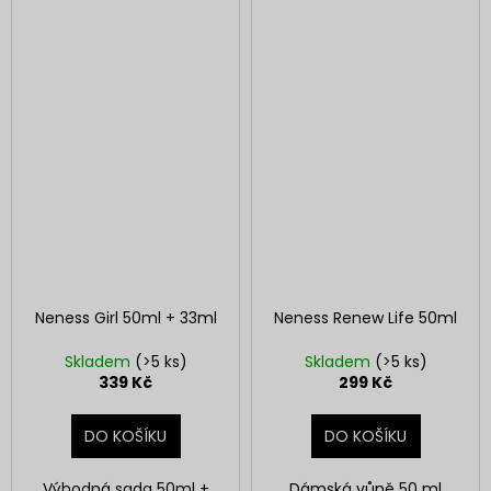
Neness Girl 50ml + 33ml
Neness Renew Life 50ml
Skladem
(>5 ks)
Skladem
(>5 ks)
339 Kč
299 Kč
DO KOŠÍKU
DO KOŠÍKU
Výhodná sada 50ml +
Dámská vůně 50 ml