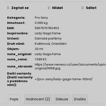
Zeptat se
Hlídat
Sdílet
Kategorie
:
Pro ženy
Hmotnost
:
0.065 kg
EAN
:
5907670783453
Inspirováno
:
Lady Gaga Fame
Určení
:
Dámské parfémy
Druh vůně
:
Květinová, Orientální
Objem
:
33 ml
vune_original
:
Lady Gaga Fame
vune_cena
:
1 599 Kč
https://www.neness.cz/user/documents/uplo
vune_obrazek
:
original/N158.jpg
Další varianty
(Další varianty
+/pro-zeny/lady-gaga-fame-100ml/
s podobnou
vůní)
:
Popis
Hodnocení (2)
Diskuze
Značka