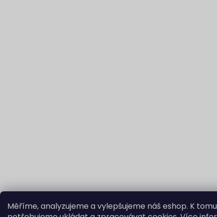
Měříme, analyzujeme a vylepšujeme náš eshop. K tomu
potřebujeme ukládat a zpracovávat cookies.
Více info