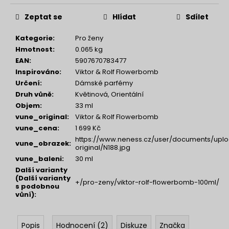
Zeptat se
Hlídat
Sdílet
Kategorie
:
Pro ženy
Hmotnost
:
0.065 kg
EAN
:
5907670783477
Inspirováno
:
Viktor & Rolf Flowerbomb
Určení
:
Dámské parfémy
Druh vůně
:
Květinová, Orientální
Objem
:
33 ml
vune_original
:
Viktor & Rolf Flowerbomb
vune_cena
:
1 699 Kč
https://www.neness.cz/user/documents/uplo
vune_obrazek
:
original/N188.jpg
vune_baleni
:
30 ml
Další varianty
(Další varianty
+/pro-zeny/viktor-rolf-flowerbomb-100ml/
s podobnou
vůní)
:
Popis
Hodnocení (2)
Diskuze
Značka