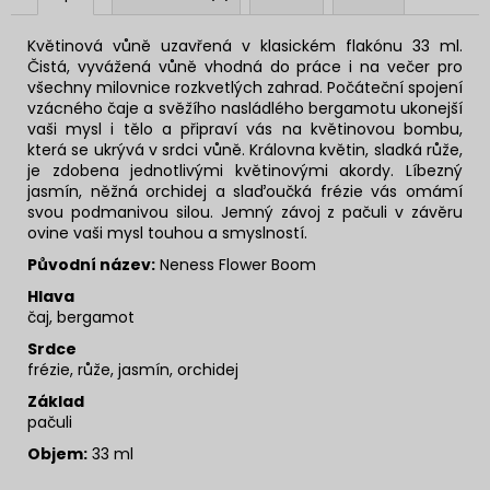
Květinová vůně uzavřená v klasickém flakónu 33 ml.
Čistá, vyvážená vůně vhodná do práce i na večer pro
všechny milovnice rozkvetlých zahrad.
Počáteční spojení
vzácného čaje a svěžího nasládlého bergamotu ukonejší
vaši mysl i tělo a připraví vás na květinovou bombu,
která se ukrývá v srdci vůně. Královna květin, sladká růže,
je zdobena jednotlivými květinovými akordy. Líbezný
jasmín, něžná orchidej a slaďoučká frézie vás omámí
svou podmanivou silou. Jemný závoj z pačuli v závěru
ovine vaši mysl touhou a smyslností.
Původní název:
Neness Flower Boom
Hlava
čaj, bergamot
Srdce
frézie, růže, jasmín, orchidej
Základ
pačuli
Objem:
33 ml