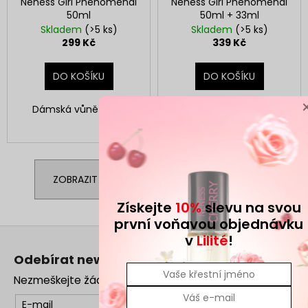
Neness Girl Phenomenal
Neness Girl Phenomenal
50ml
50ml + 33ml
Skladem
(>5 ks)
Skladem
(>5 ks)
299 Kč
339 Kč
DO KOŠÍKU
DO KOŠÍKU
Dámská vůně 50ml
Výhodná sada 50ml +
33ml
ZOBRAZIT VŠECHNY SOUVISEJÍCÍ PRODUKTY
Získejte
10%
slevu na svou
první voňavou objednávku
Z
v
Lilité
!
á
Odebírat newsletter
p
Nezmeškejte žádné novinky či slevy!
a
t
E-mail