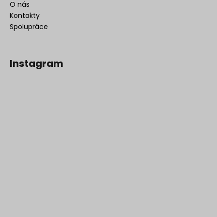
O nás
Kontakty
Spolupráce
Instagram