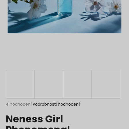
a
j
í
t
?
HLEDAT
D
o
p
Průměrné
4 hodnocení
Podrobnosti hodnocení
hodnocení
o
Neness Girl
produktu
r
je
u
3,8