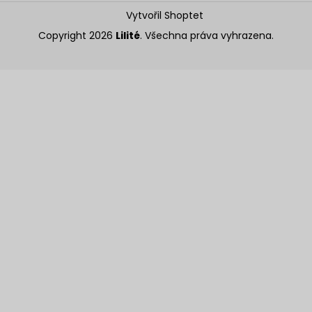
Vytvořil Shoptet
Copyright 2026
Lilité
. Všechna práva vyhrazena.