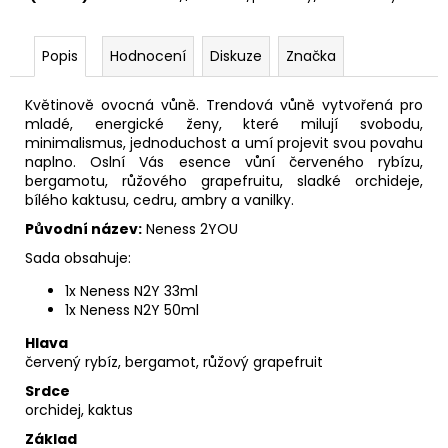
Popis
Hodnocení
Diskuze
Značka
Květinově ovocná vůně. Trendová vůně vytvořená pro
mladé, energické ženy, které milují svobodu,
minimalismus, jednoduchost a umí projevit svou povahu
naplno. Oslní Vás esence vůní červeného rybízu,
bergamotu, růžového grapefruitu, sladké orchideje,
bílého kaktusu, cedru, ambry a vanilky.
Původní název:
Neness 2YOU
Sada obsahuje:
1x Neness N2Y 33ml
1x Neness N2Y 50ml
Hlava
červený rybíz, bergamot, růžový grapefruit
Srdce
orchidej, kaktus
Základ