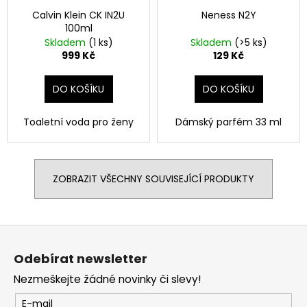
Calvin Klein CK IN2U
Neness N2Y
100ml
Skladem
(1 ks)
Skladem
(>5 ks)
999 Kč
129 Kč
DO KOŠÍKU
DO KOŠÍKU
Toaletní voda pro ženy
Dámský parfém 33 ml
ZOBRAZIT VŠECHNY SOUVISEJÍCÍ PRODUKTY
Z
á
Odebírat newsletter
p
Nezmeškejte žádné novinky či slevy!
a
t
E-mail