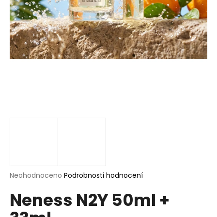
a
j
í
t
?
HLEDAT
D
o
p
Průměrné
Neohodnoceno
Podrobnosti hodnocení
hodnocení
o
Neness N2Y 50ml +
produktu
r
je
u
0,0