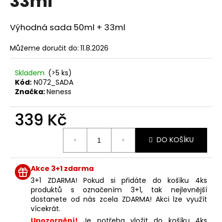
33ml
č
z
u
5
j
hvězdiček.
Výhodná sada 50ml + 33ml
e
m
Můžeme doručit do:
11.8.2026
e
Skladem
(>5 ks)
Kód:
N072_SADA
NENESS
Značka:
Neness
ROMANTIC
WOMAN
339 Kč
129
Kč
Měrná
DO KOŠÍKU
cena:
Akce 3+1 zdarma
3+1 ZDARMA! Pokud si přidáte do košíku 4ks
produktů s označením 3+1, tak nejlevnější
dostanete od nás zcela ZDARMA! Akci lze využít
vícekrát.
Upozornění!
Je potřeba vložit do košíku 4ks