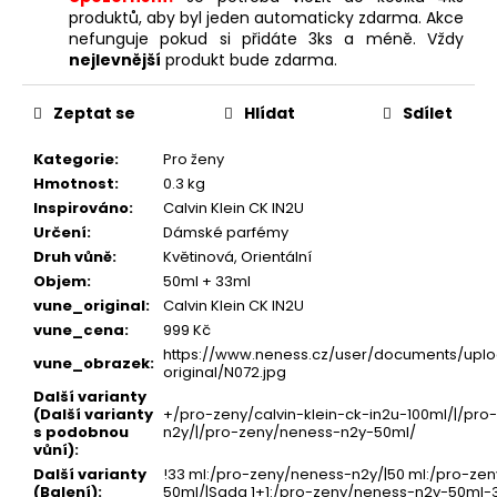
produktů, aby byl jeden automaticky zdarma. Akce
nefunguje pokud si přidáte 3ks a méně. Vždy
nejlevnější
produkt bude zdarma.
Zeptat se
Hlídat
Sdílet
Kategorie
:
Pro ženy
Hmotnost
:
0.3 kg
Inspirováno
:
Calvin Klein CK IN2U
Určení
:
Dámské parfémy
Druh vůně
:
Květinová, Orientální
Objem
:
50ml + 33ml
vune_original
:
Calvin Klein CK IN2U
vune_cena
:
999 Kč
https://www.neness.cz/user/documents/uplo
vune_obrazek
:
original/N072.jpg
Další varianty
(Další varianty
+/pro-zeny/calvin-klein-ck-in2u-100ml/|/pr
s podobnou
n2y/|/pro-zeny/neness-n2y-50ml/
vůní)
:
Další varianty
!33 ml:/pro-zeny/neness-n2y/|50 ml:/pro-ze
(Balení)
:
50ml/|Sada 1+1:/pro-zeny/neness-n2y-50ml-