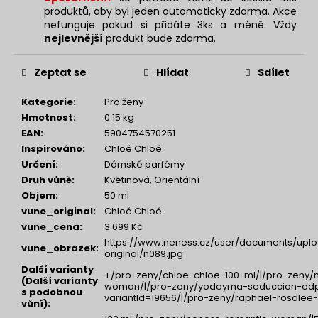
produktů, aby byl jeden automaticky zdarma. Akce
nefunguje pokud si přidáte 3ks a méně. Vždy
nejlevnější
produkt bude zdarma.
Zeptat se
Hlídat
Sdílet
Kategorie
:
Pro ženy
Hmotnost
:
0.15 kg
EAN
:
5904754570251
Inspirováno
:
Chloé Chloé
Určení
:
Dámské parfémy
Druh vůně
:
Květinová, Orientální
Objem
:
50 ml
vune_original
:
Chloé Chloé
vune_cena
:
3 699 Kč
https://www.neness.cz/user/documents/uplo
vune_obrazek
:
original/n089.jpg
Další varianty
+/pro-zeny/chloe-chloe-100-ml/|/pro-zeny/
(Další varianty
woman/|/pro-zeny/yodeyma-seduccion-ed
s podobnou
variantId=19656/|/pro-zeny/raphael-rosalee-m
vůní)
: