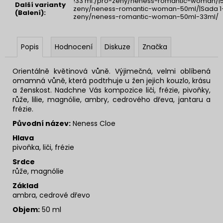
!33 ml:/pro-zeny/neness-romantic-woman/|5
Další varianty
zeny/neness-romantic-woman-50ml/|Sada 1+
(Balení)
:
zeny/neness-romantic-woman-50ml-33ml/
Popis
Hodnocení
Diskuze
Značka
Orientálně květinová vůně. Výjimečná, velmi oblíbená
omamná vůně, která podtrhuje u žen jejich kouzlo, krásu
a ženskost. Nadchne Vás kompozice liči, frézie, pivoňky,
růže, lilie, magnólie, ambry, cedrového dřeva, jantaru a
frézie.
Původní název:
Neness Cloe
Hlava
pivoňka, liči, frézie
Srdce
růže, magnólie
Základ
ambra, cedrové dřevo
Objem:
50 ml