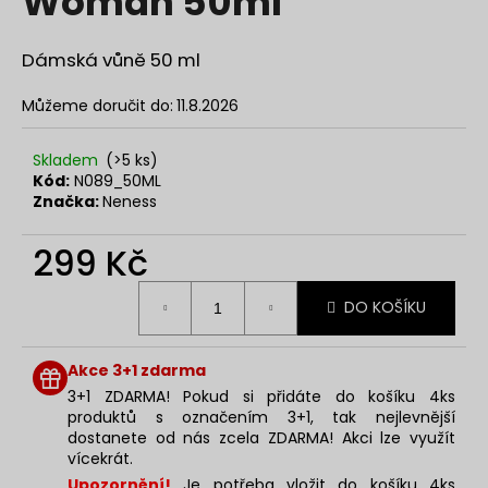
Woman 50ml
č
z
u
5
j
hvězdiček.
Dámská vůně 50 ml
e
m
Můžeme doručit do:
11.8.2026
e
Skladem
(>5 ks)
Kód:
N089_50ML
NENESS
Značka:
Neness
NENESSSI
129
299 Kč
Kč
Měrná
DO KOŠÍKU
cena:
Akce 3+1 zdarma
3+1 ZDARMA! Pokud si přidáte do košíku 4ks
produktů s označením 3+1, tak nejlevnější
dostanete od nás zcela ZDARMA! Akci lze využít
vícekrát.
Upozornění!
Je potřeba vložit do košíku 4ks