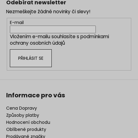
Odebírat newsletter
p
Nezmeškejte žádné novinky či slevy!
a
t
E-mail
í
Vložením e-mailu souhlasíte s
podmínkami
ochrany osobních údajů
PŘIHLÁSIT SE
Informace pro vás
Cena Dopravy
Způsoby platby
Hodnocení obchodu
Oblíbené produkty
Prodávané značky