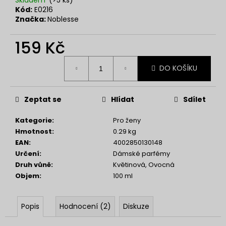
č
Kód:
E0216
u
Značka:
Noblesse
j
e
159 Kč
m
e
Měrná
DO KOŠÍKU
cena:
SOL
DE
Zeptat se
Hlídat
Sdílet
VERANO
PISTACHIO
BUENO
Kategorie
:
Pro ženy
BODY
Hmotnost
:
0.29 kg
MIST
EAN
:
4002850130148
299
Určení
:
Dámské parfémy
Kč
Druh vůně
:
Květinová, Ovocná
Objem
:
100 ml
Popis
Hodnocení (2)
Diskuze