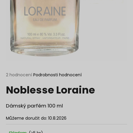
a
j
í
t
?
HLEDAT
Průměrné
2 hodnocení
Podrobnosti hodnocení
hodnocení
Noblesse Loraine
produktu
je
D
4,5
o
z
Dámský parfém 100 ml
p
5
o
hvězdiček.
Můžeme doručit do:
10.8.2026
r
u
Skladem
(>5 ks)