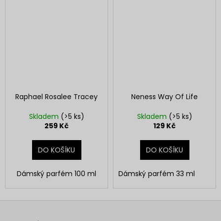
Raphael Rosalee Tracey
Neness Way Of Life
Skladem
(>5 ks)
Skladem
(>5 ks)
259 Kč
129 Kč
DO KOŠÍKU
DO KOŠÍKU
Dámský parfém 100 ml
Dámský parfém 33 ml
Z
á