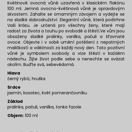
Květinově ovocná vůně uzavřená v klasickém flakónu
100 ml. Jemná ovocno-květinová vůně je opravdovým
skvostem. Zahalte se omamným závojem a vydejte se
na sladké dobrodružství. Elegantní vůně, která podtrhne
Vaši krásu. Je určená pro všechny ženy, které mají
radost za života a touhu po svobodě a štěstí.Ve vůni jsou
obsaženy sladké pralinky, vanilka, pačuli a šťavnaté
ovoce. Objevte i v sobě umění potěšení z nepatrných
maličkostí a vděčnosti za každý nový den. Tato pozitivní
vůně je symbolem svobody a vize štěstí v každém
nádechu. Žijte život podle sebe a nenechte se svázat
okolím. Buďte svá, sebevědomá.
Hlava
černý rybíz, hruška
Srdce
jasmín, kosatec, květ pomerančovníku
Základ
pralinka, pačuli, vanilka, tonka fazole
Objem:
100 ml