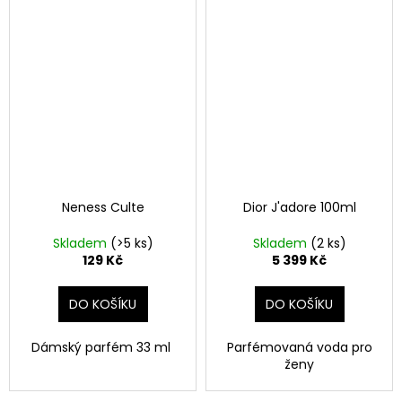
Neness Culte
Dior J'adore 100ml
Skladem
(>5 ks)
Skladem
(2 ks)
129 Kč
5 399 Kč
DO KOŠÍKU
DO KOŠÍKU
Dámský parfém 33 ml
Parfémovaná voda pro
ženy