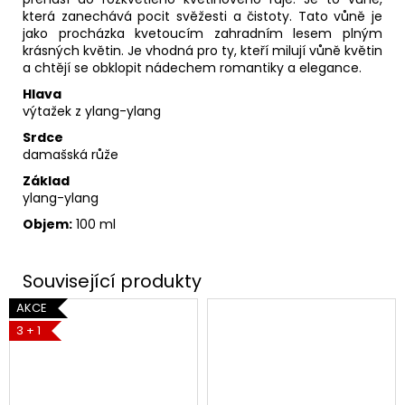
která zanechává pocit svěžesti a čistoty. Tato vůně je
jako procházka kvetoucím zahradním lesem plným
krásných květin. Je vhodná pro ty, kteří milují vůně květin
a chtějí se obklopit nádechem romantiky a elegance.
Hlava
výtažek z ylang-ylang
Srdce
damašská růže
Základ
ylang-ylang
Objem:
100 ml
AKCE
3 + 1