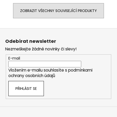
ZOBRAZIT VŠECHNY SOUVISEJÍCÍ PRODUKTY
Z
á
Odebírat newsletter
p
Nezmeškejte žádné novinky či slevy!
a
t
E-mail
í
Vložením e-mailu souhlasíte s
podmínkami
ochrany osobních údajů
PŘIHLÁSIT SE