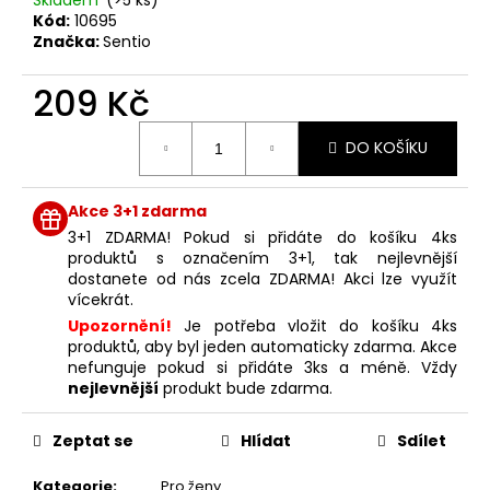
č
Kód:
10695
u
Značka:
Sentio
j
e
209 Kč
m
e
Měrná
DO KOŠÍKU
cena:
SOL
DE
Akce 3+1 zdarma
VERANO
3+1 ZDARMA! Pokud si přidáte do košíku 4ks
DRAGON
produktů s označením 3+1, tak nejlevnější
BLOOM
dostanete od nás zcela ZDARMA! Akci lze využít
BODY
MIST
vícekrát.
Upozornění!
Je potřeba vložit do košíku 4ks
299
Kč
produktů, aby byl jeden automaticky zdarma. Akce
nefunguje pokud si přidáte 3ks a méně. Vždy
nejlevnější
produkt bude zdarma.
Zeptat se
Hlídat
Sdílet
Kategorie
:
Pro ženy