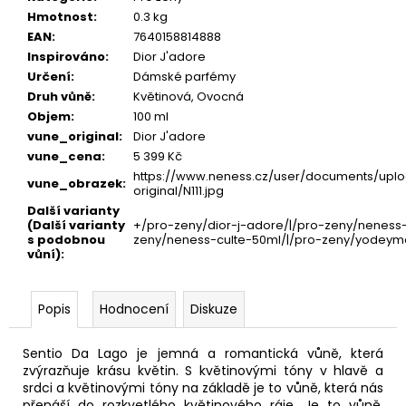
Hmotnost
:
0.3 kg
EAN
:
7640158814888
Inspirováno
:
Dior J'adore
Určení
:
Dámské parfémy
Druh vůně
:
Květinová, Ovocná
Objem
:
100 ml
vune_original
:
Dior J'adore
vune_cena
:
5 399 Kč
https://www.neness.cz/user/documents/uplo
vune_obrazek
:
original/N111.jpg
Další varianty
(Další varianty
+/pro-zeny/dior-j-adore/|/pro-zeny/neness-
s podobnou
zeny/neness-culte-50ml/|/pro-zeny/yodeym
vůní)
:
Popis
Hodnocení
Diskuze
Sentio Da Lago je jemná a romantická vůně, která
zvýrazňuje krásu květin. S květinovými tóny v hlavě a
srdci a květinovými tóny na základě je to vůně, která nás
přenáší do rozkvetlého květinového ráje. Je to vůně,