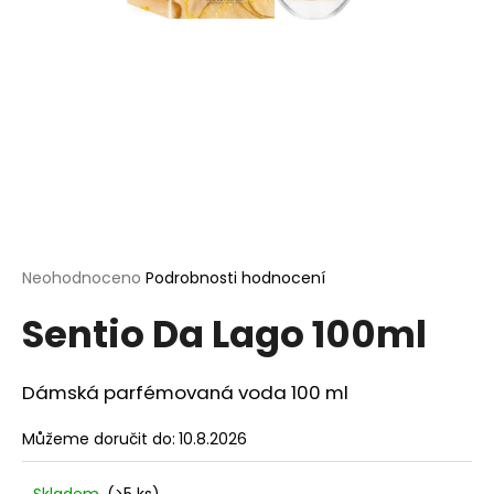
a
j
í
t
?
HLEDAT
Průměrné
Neohodnoceno
Podrobnosti hodnocení
hodnocení
Sentio Da Lago 100ml
produktu
je
D
0,0
o
z
Dámská parfémovaná voda 100 ml
p
5
o
hvězdiček.
Můžeme doručit do:
10.8.2026
r
u
Skladem
(>5 ks)