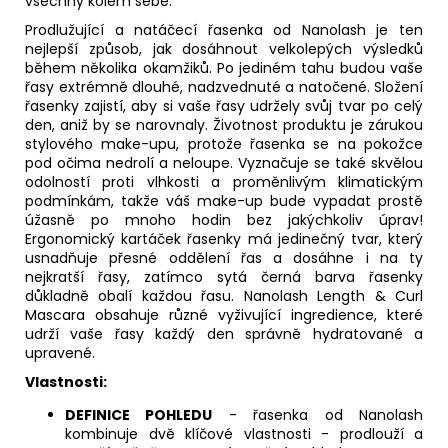
všechny kolem sebe.
Prodlužující a natáčecí řasenka od Nanolash je ten
nejlepší způsob, jak dosáhnout velkolepých výsledků
během několika okamžiků. Po jediném tahu budou vaše
řasy extrémně dlouhé, nadzvednuté a natočené. Složení
řasenky zajistí, aby si vaše řasy udržely svůj tvar po celý
den, aniž by se narovnaly. Životnost produktu je zárukou
stylového make-upu, protože řasenka se na pokožce
pod očima nedrolí a neloupe. Vyznačuje se také skvělou
odolností proti vlhkosti a proměnlivým klimatickým
podmínkám, takže váš make-up bude vypadat prostě
úžasně po mnoho hodin bez jakýchkoliv úprav!
Ergonomický kartáček řasenky má jedinečný tvar, který
usnadňuje přesné oddělení řas a dosáhne i na ty
nejkratší řasy, zatímco sytá černá barva řasenky
důkladně obalí každou řasu. Nanolash Length & Curl
Mascara obsahuje různé vyživující ingredience, které
udrží vaše řasy každý den správně hydratované a
upravené.
Vlastnosti:
DEFINICE POHLEDU
- řasenka od Nanolash
kombinuje dvě klíčové vlastnosti - prodlouží a