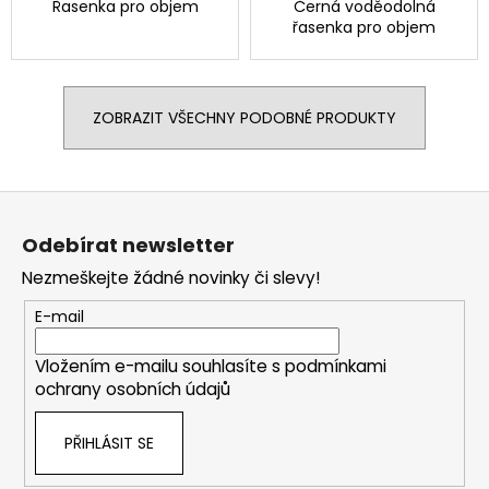
Řasenka pro objem
Černá voděodolná
řasenka pro objem
ZOBRAZIT VŠECHNY PODOBNÉ PRODUKTY
Z
á
Odebírat newsletter
p
Nezmeškejte žádné novinky či slevy!
a
t
E-mail
í
Vložením e-mailu souhlasíte s
podmínkami
ochrany osobních údajů
PŘIHLÁSIT SE