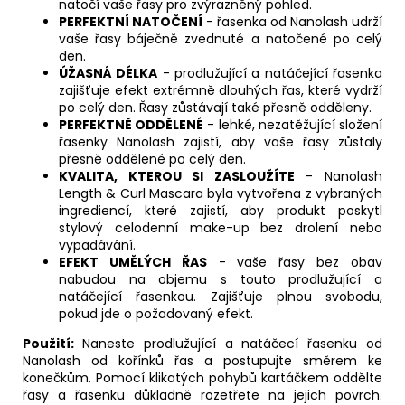
natočí vaše řasy pro zvýrazněný pohled.
PERFEKTNÍ NATOČENÍ
- řasenka od Nanolash udrží
vaše řasy báječně zvednuté a natočené po celý
den.
ÚŽASNÁ DÉLKA
- prodlužující a natáčející řasenka
zajišťuje efekt extrémně dlouhých řas, které vydrží
po celý den. Řasy zůstávají také přesně odděleny.
PERFEKTNĚ ODDĚLENÉ
- lehké, nezatěžující složení
řasenky Nanolash zajistí, aby vaše řasy zůstaly
přesně oddělené po celý den.
KVALITA, KTEROU SI ZASLOUŽÍTE
- Nanolash
Length & Curl Mascara byla vytvořena z vybraných
ingrediencí, které zajistí, aby produkt poskytl
stylový celodenní make-up bez drolení nebo
vypadávání.
EFEKT UMĚLÝCH ŘAS
- vaše řasy bez obav
nabudou na objemu s touto prodlužující a
natáčející řasenkou. Zajišťuje plnou svobodu,
pokud jde o požadovaný efekt.
Použití:
Naneste prodlužující a natáčecí řasenku od
Nanolash od kořínků řas a postupujte směrem ke
konečkům. Pomocí klikatých pohybů kartáčkem oddělte
řasy a řasenku důkladně rozetřete na jejich povrch.