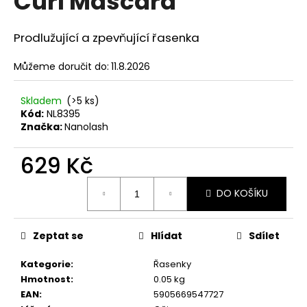
Curl Mascara
č
z
u
5
j
hvězdiček.
Prodlužující a zpevňující řasenka
e
m
Můžeme doručit do:
11.8.2026
e
Skladem
(>5 ks)
Kód:
NL8395
NENESS
Značka:
Nanolash
NENESSSI
129
629 Kč
Kč
Měrná
DO KOŠÍKU
cena:
Zeptat se
Hlídat
Sdílet
Kategorie
:
Řasenky
Hmotnost
:
0.05 kg
EAN
:
5905669547727