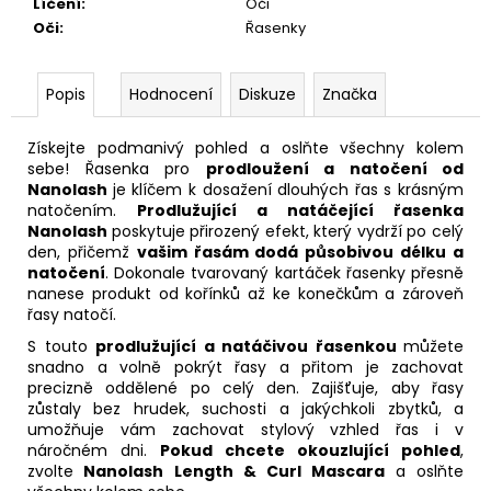
Líčení
:
Oči
Oči
:
Řasenky
Popis
Hodnocení
Diskuze
Značka
Získejte podmanivý pohled a oslňte všechny kolem
sebe! Řasenka pro
prodloužení a natočení od
Nanolash
je klíčem k dosažení dlouhých řas s krásným
natočením.
Prodlužující a natáčející řasenka
Nanolash
poskytuje přirozený efekt, který vydrží po celý
den, přičemž
vašim řasám dodá působivou délku a
natočení
. Dokonale tvarovaný kartáček řasenky přesně
nanese produkt od kořínků až ke konečkům a zároveň
řasy natočí.
S touto
prodlužující a natáčivou řasenkou
můžete
snadno a volně pokrýt řasy a přitom je zachovat
precizně oddělené po celý den. Zajišťuje, aby řasy
zůstaly bez hrudek, suchosti a jakýchkoli zbytků, a
umožňuje vám zachovat stylový vzhled řas i v
náročném dni.
Pokud chcete okouzlující pohled
,
zvolte
Nanolash Length & Curl Mascara
a oslňte