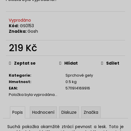
č
u
j
e
Vyprodáno
m
Kód:
GS0153
Značka:
Gosh
e
219 Kč
NENESS
NENESSSI
Měrná
cena:
129
Zeptat se
Hlídat
Sdílet
Kč
Kategorie
:
Sprchové gely
Hmotnost
:
0.5 kg
EAN
:
5711914169916
Položka byla vyprodána…
Popis
Hodnocení
Diskuze
Značka
Suchá pokožka okamžitě ztrácí pevnost a lesk. Toto je