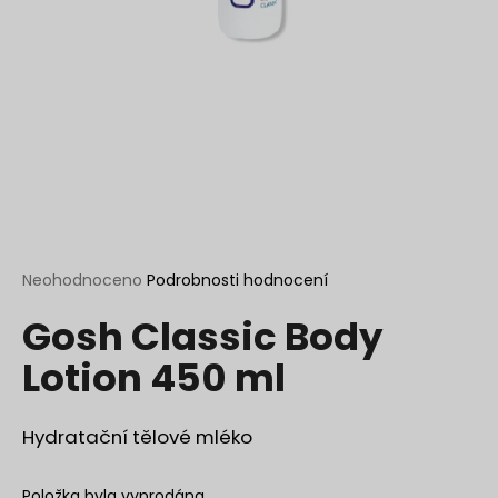
a
j
í
t
?
HLEDAT
Průměrné
Neohodnoceno
Podrobnosti hodnocení
hodnocení
Gosh Classic Body
produktu
je
D
Lotion 450 ml
0,0
o
z
p
5
o
hvězdiček.
Hydratační tělové mléko
r
u
Položka byla vyprodána…