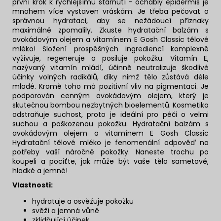
první krok k rychlejšímu stárnutí - ochablý epidermis je
mnohem více vystaven vráskám. Je třeba pečovat o
správnou hydrataci, aby se nežádoucí příznaky
maximálně zpomalily. Zkuste hydratační balzám s
avokádovým olejem a vitamínem E Gosh Classic tělové
mléko! Složení prospěšných ingrediencí komplexně
vyživuje, regeneruje a posiluje pokožku. Vitamín E,
nazývaný vitamín mládí, účinně neutralizuje škodlivé
účinky volných radikálů, díky nimž tělo zůstává déle
mladé. Kromě toho má pozitivní vliv na pigmentaci. Je
podporován cenným avokádovým olejem, který je
skutečnou bombou nezbytných bioelementů. Kosmetika
odstraňuje suchost, proto je ideální pro péči o velmi
suchou a poškozenou pokožku. Hydratační balzám s
avokádovým olejem a vitamínem E Gosh Classic
Hydratační tělové mléko je fenomenální odpověď na
potřeby vaší náročné pokožky. Naneste trochu po
koupeli a pociťte, jak může být vaše tělo sametové,
hladké a jemné!
Vlastnosti:
hydratuje a osvěžuje pokožku
svěží a jemná vůně
zklidňující účinek