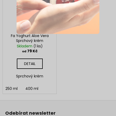
Fa Yoghurt Aloe Vera
Sprchový krém
Skladem
(1 ks)
79 Kč
od
DETAIL
Sprchový krém
250 ml
400 ml
Z
á
Odebírat newsletter