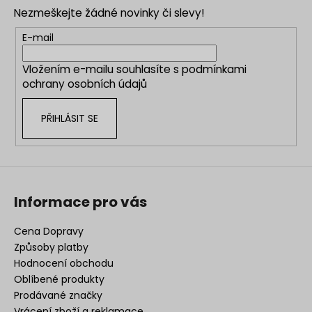
p
Nezmeškejte žádné novinky či slevy!
a
t
E-mail
í
Vložením e-mailu souhlasíte s
podmínkami
ochrany osobních údajů
PŘIHLÁSIT SE
Informace pro vás
Cena Dopravy
Způsoby platby
Hodnocení obchodu
Oblíbené produkty
Prodávané značky
Vrácení zboží a reklamace