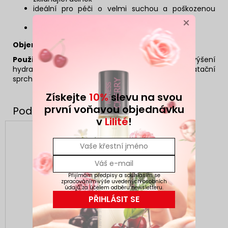
ideální pro péči o velmi suchou a poškozenou
pokožku
×
vegan
Objem:
450 ml
Použití:
aplikuje na čistou a suchou pokožku. Pro zvýšení
hydratačního účinku používejte v kombinaci hydratační
sprchový gel řady CLASSIC.
Získejte
10%
slevu na svou
první voňavou objednávku
v
Lilité
!
Přijímám předpisy a souhlasím se
zpracováním výše uvedených osobních
údajů za účelem odběru newsletteru.
PŘIHLÁSIT SE