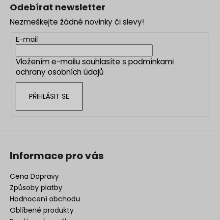
á
c
Odebírat newsletter
n
p
í
í
Nezmeškejte žádné novinky či slevy!
p
a
r
t
E-mail
v
í
k
Vložením e-mailu souhlasíte s
podmínkami
y
ochrany osobních údajů
v
ý
PŘIHLÁSIT SE
p
i
s
u
Informace pro vás
Cena Dopravy
Způsoby platby
Hodnocení obchodu
Oblíbené produkty