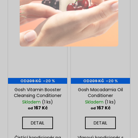
OD
209 KČ
–20 %
OD
209 KČ
–20 %
Gosh Vitamin Booster
Gosh Macadamia Oil
Cleansing Conditioner
Conditioner
Skladem
(1 ks)
Skladem
(1 ks)
167 Kč
167 Kč
od
od
DETAIL
DETAIL
Čistící kondicionér na
Vlasový kondicionér s