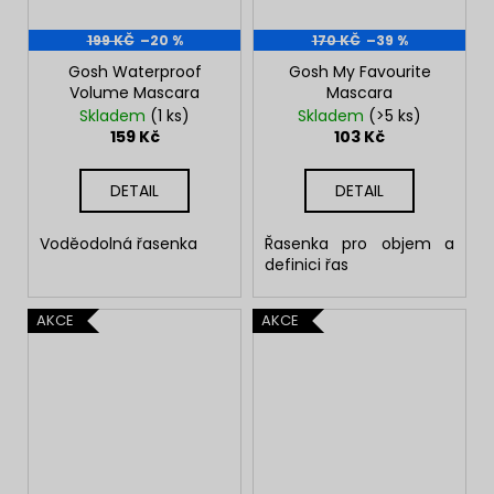
199 KČ
–20 %
170 KČ
–39 %
Gosh Waterproof
Gosh My Favourite
Volume Mascara
Mascara
Skladem
(1 ks)
Skladem
(>5 ks)
159 Kč
103 Kč
DETAIL
DETAIL
Voděodolná řasenka
Řasenka pro objem a
definici řas
AKCE
AKCE