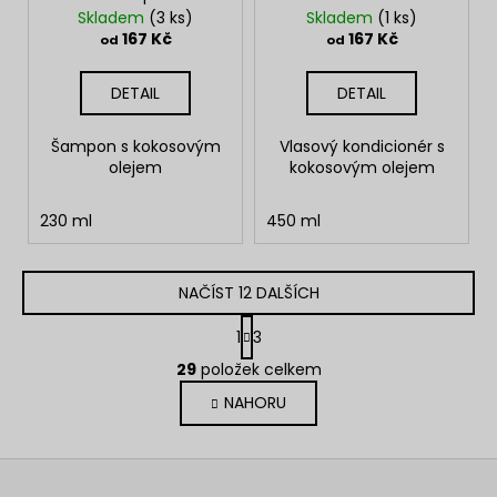
Skladem
(3 ks)
Skladem
(1 ks)
167 Kč
167 Kč
od
od
DETAIL
DETAIL
Šampon s kokosovým
Vlasový kondicionér s
olejem
kokosovým olejem
230 ml
450 ml
NAČÍST 12 DALŠÍCH
S
1
3
t
O
r
29
položek celkem
v
á
NAHORU
l
n
k
á
o
d
Z
v
a
á