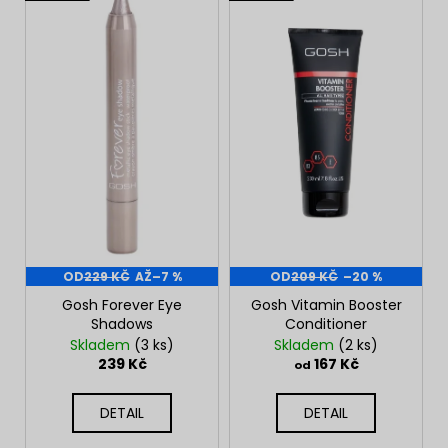
n
č
ý
í
u
p
j
p
i
e
r
s
m
o
p
e
d
r
u
o
NENESS
k
d
DAY
t
u
129
ů
Kč
k
t
OD
229 KČ
AŽ
–7 %
OD
209 KČ
–20 %
ů
Gosh Forever Eye
Gosh Vitamin Booster
Shadows
Conditioner
Skladem
(3 ks)
Skladem
(2 ks)
239 Kč
167 Kč
od
DETAIL
DETAIL