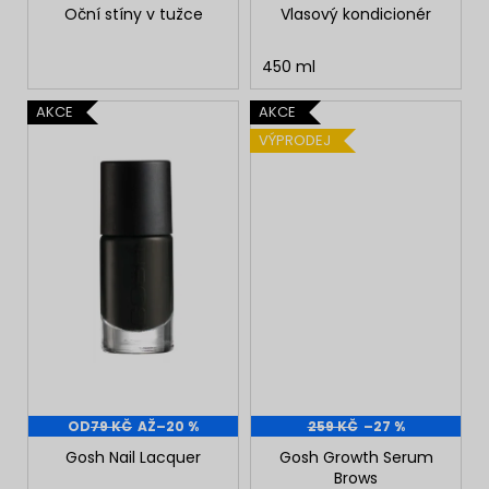
Oční stíny v tužce
Vlasový kondicionér
450 ml
AKCE
AKCE
VÝPRODEJ
OD
79 KČ
AŽ
–20 %
259 KČ
–27 %
Gosh Nail Lacquer
Gosh Growth Serum
Brows