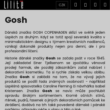
K
Přejít
Hledat
Náku
M
Přihlášen
CZK
na
o
obsah
Zpět
Zpět
košík
š
Gosh
í
C
k
o
Dánská značka
GOSH COPENHAGEN
sklízí ve světě jeden
úspěch za druhým. Když se totiž spojí severská kvalita v
p
minimalistickém designu s týmem kreativních nadšenců,
o
vznikají dokonalé produkty nejen pro denní, ale i pro
t
profesionální líčení.
ř
Historie dánské značky
Gosh
se začala psát v roce 1945.
Její zakladatel Einer Tjellsenom se zpočátku věnoval
e
prodeji farmak, ale později zákazníkům začal nabízet i
b
dekorativní kosmetiku. Ta si rychle získala velkou oblibu.
u
Značka
Gosh
si zakládá na tom, že na vývoji jejích
produktů se podílí řada známých osobností - například
j
úspěšná spisovatelka Caroline Fleming či návrhářka Isabel
e
Kristensen. Značka
Gosh
se navíc může pochlubit
opravdu širokým sortimentem. Kromě očních stínů,
t
rtěnek, pudrů, řasenek a jiných dekorativních pomůcek ke
e
zkrášlení, dodává na trh také povedené dámské i pánské
n
parfémy, přípravky péče o vlasy a tělo a jiné.