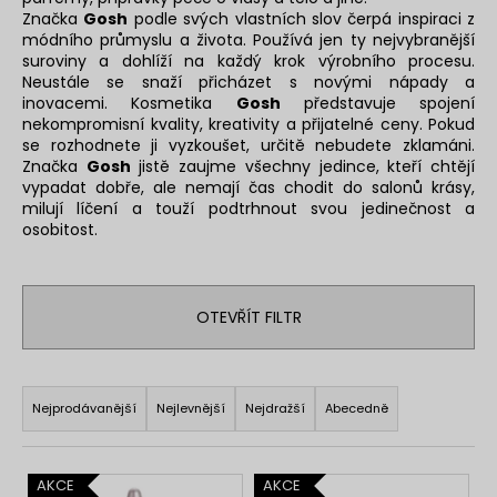
Značka
Gosh
podle svých vlastních slov čerpá inspiraci z
a
módního průmyslu a života. Používá jen ty nejvybranější
j
suroviny a dohlíží na každý krok výrobního procesu.
í
Neustále se snaží přicházet s novými nápady a
inovacemi. Kosmetika
Gosh
představuje spojení
t
nekompromisní kvality, kreativity a přijatelné ceny. Pokud
?
se rozhodnete ji vyzkoušet, určitě nebudete zklamáni.
Značka
Gosh
jistě zaujme všechny jedince, kteří chtějí
vypadat dobře, ale nemají čas chodit do salonů krásy,
milují líčení a touží podtrhnout svou jedinečnost a
osobitost.
HLEDAT
OTEVŘÍT FILTR
D
o
Ř
p
a
Nejprodávanější
Nejlevnější
Nejdražší
Abecedně
o
z
r
e
u
V
AKCE
AKCE