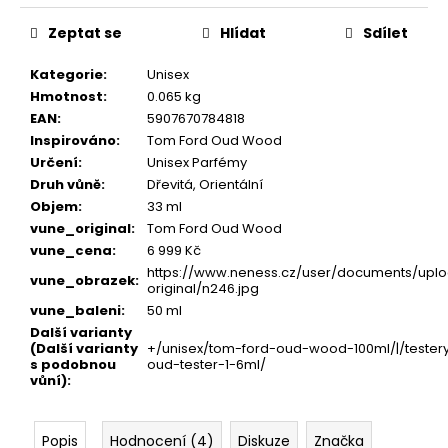
Zeptat se
Hlídat
Sdílet
Kategorie
:
Unisex
Hmotnost
:
0.065 kg
EAN
:
5907670784818
Inspirováno
:
Tom Ford Oud Wood
Určení
:
Unisex Parfémy
Druh vůně
:
Dřevitá, Orientální
Objem
:
33 ml
vune_original
:
Tom Ford Oud Wood
vune_cena
:
6 999 Kč
https://www.neness.cz/user/documents/uplo
vune_obrazek
:
original/n246.jpg
vune_baleni
:
50 ml
Další varianty
(Další varianty
+/unisex/tom-ford-oud-wood-100ml/|/tester
s podobnou
oud-tester-1-6ml/
vůní)
:
Popis
Hodnocení (4)
Diskuze
Značka