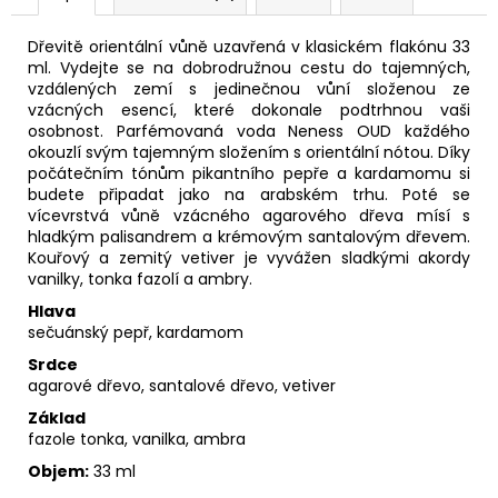
Dřevitě orientální vůně uzavřená v klasickém flakónu 33
ml. Vydejte se na dobrodružnou cestu do tajemných,
vzdálených zemí s jedinečnou vůní složenou ze
vzácných esencí, které dokonale podtrhnou vaši
osobnost. Parfémovaná voda Neness OUD každého
okouzlí svým tajemným složením s orientální nótou. Díky
počátečním tónům pikantního pepře a kardamomu si
budete připadat jako na arabském trhu. Poté se
vícevrstvá vůně vzácného agarového dřeva mísí s
hladkým palisandrem a krémovým santalovým dřevem.
Kouřový a zemitý vetiver je vyvážen sladkými akordy
vanilky, tonka fazolí a ambry.
Hlava
sečuánský pepř, kardamom
Srdce
agarové dřevo, santalové dřevo, vetiver
Základ
fazole tonka, vanilka, ambra
Objem:
33 ml