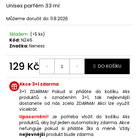
č
z
Unisex parfém 33 ml
u
5
j
hvězdiček.
Můžeme doručit do:
11.8.2026
e
m
e
Skladem
(>5 ks)
Kód:
N246
Značka:
Neness
LAMBRE
MAGIC
129 Kč
LONG
DO KOŠÍKU
EYELASH
Měrná
ACTIVE
SERUM
cena:
Akce 3+1 zdarma
4
ML
3+1 ZDARMA! Pokud si přidáte do košíku 4ks
produktů s označením 3+1, tak nejlevnější
499
dostanete od nás zcela ZDARMA! Akci lze využít
Kč
vícekrát.
Upozornění!
Je potřeba vložit do košíku 4ks
produktů, aby byl jeden automaticky zdarma. Akce
nefunguje pokud si přidáte 3ks a méně. Vždy
nejlevnější
produkt bude zdarma.