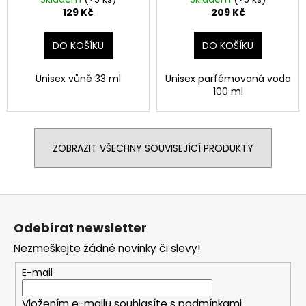
129 Kč
209 Kč
DO KOŠÍKU
DO KOŠÍKU
Unisex vůně 33 ml
Unisex parfémovaná voda
100 ml
ZOBRAZIT VŠECHNY SOUVISEJÍCÍ PRODUKTY
Z
á
Odebírat newsletter
p
Nezmeškejte žádné novinky či slevy!
a
t
E-mail
í
Vložením e-mailu souhlasíte s
podmínkami