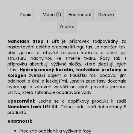
Popis
Videa (1)
Hodnocení
Diskuze
Značka
Nanolash Step 1 Lift
je přípravek zodpovědný za
nastartování celého procesu liftingu řas. Je navržen tak,
aby zjemnil a otevřel řasovou kutikulu a učinil její
strukturu náchylnou ke změně tvaru. Řasy tak z
přípravku absorbují výživné složky, které zlepšují jejich
stav.
Hydrolyzovaný keratin, hedvábné proteiny a
kolagen
zvětšují objem a tloušťku řas, dodávají jim
odolnost a činí je lesklejšími. Lanolin zase řasy dokonale
hydratuje a zároveň vytváří na jejich povrchu jemnou
vrstvu, která zabraňuje odpařování vody.
Upozornění:
Jedná se o doplňkový produkt k sadě
Nanolash Lash Lift Kit
. Celou sadu tvoří dohromady 6
produktů.
Vlastnosti:
Precizně oddělené a vyživené řasy