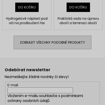
DO KOŠÍKU
DO KOŠÍKU
Hydrogelové náplasti pod
Praktická sada na úpravu
oči na prodloužení řas
obočí a laminaci obočí
ZOBRAZIT VŠECHNY PODOBNÉ PRODUKTY
Z
á
Odebírat newsletter
p
Nezmeškejte žádné novinky či slevy!
a
t
E-mail
í
Vložením e-mailu souhlasíte s
podmínkami
ochrany osobních údajů