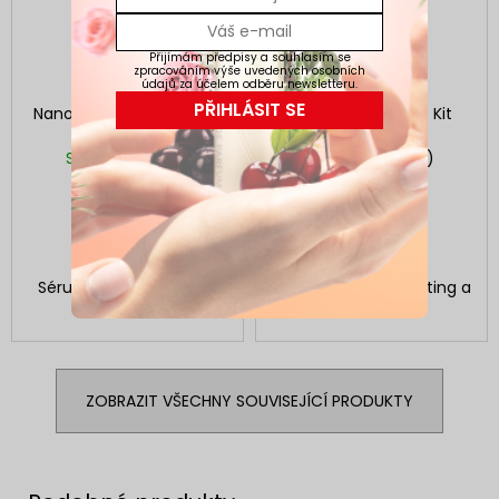
Přijímám předpisy a souhlasím se
zpracováním výše uvedených osobních
údajů za účelem odběru newsletteru.
PŘIHLÁSIT SE
Nanolash Eyelash Serum
Nanolash Lash Lift Kit
3 ml
Skladem
(>5 ks)
Skladem
(>5 ks)
869 Kč
1 199 Kč
DO KOŠÍKU
DO KOŠÍKU
Sérum-kondicionér pro
Praktická sada na lifting a
růst řas
laminaci řas
ZOBRAZIT VŠECHNY SOUVISEJÍCÍ PRODUKTY