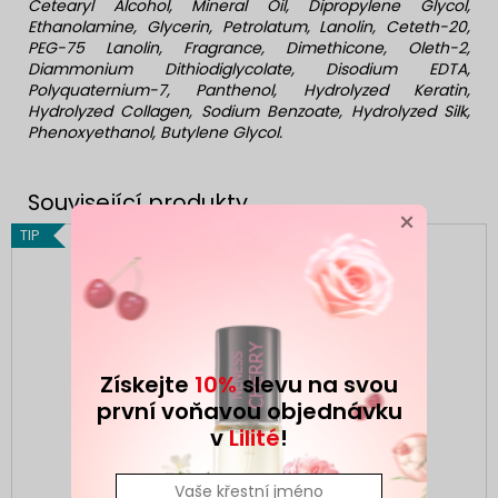
Cetearyl Alcohol, Mineral Oil, Dipropylene Glycol,
Ethanolamine, Glycerin, Petrolatum, Lanolin, Ceteth-20,
PEG-75 Lanolin, Fragrance, Dimethicone, Oleth-2,
Diammonium Dithiodiglycolate, Disodium EDTA,
Polyquaternium-7, Panthenol, Hydrolyzed Keratin,
Hydrolyzed Collagen, Sodium Benzoate, Hydrolyzed Silk,
Phenoxyethanol, Butylene Glycol.
×
TIP
TIP
Získejte
10%
slevu na svou
první voňavou objednávku
v
Lilité
!