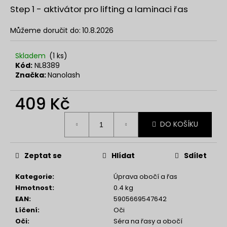
č
z
Step 1 - aktivátor pro lifting a laminaci řas
u
5
j
hvězdiček.
Můžeme doručit do:
10.8.2026
e
m
e
Skladem
(1 ks)
Kód:
NL8389
Značka:
Nanolash
NENESS
SHINING
409 Kč
JEWEL
33ML
Měrná
DO KOŠÍKU
cena:
129
Kč
Zeptat se
Hlídat
Sdílet
Kategorie
:
Úprava obočí a řas
Hmotnost
:
0.4 kg
EAN
:
5905669547642
Líčení
:
Oči
Oči
:
Séra na řasy a obočí