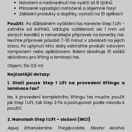
Natočení a nadzvednutí řas vydrží až 8 týdnů
Přirozeně vypadající natočené a objemné řasy!
Základní produkty a doplňky, vystačí na 10 aplikací!
Použití:
Po důkladném vyčištění řas naneste Step 1 Lift -
začněte od kořínků. Udržujte vzdálenost asi 1 mm od
slzných kanálků a nenanášejte přípravek na konečky řas.
Nechte přípravek působit 7-10 minut v závislosti na jejich
stavu. Po uplynutí této doby odstraňte produkt vatovým
tamponem nebo aplikátorem. Balení obsahuje 10 sáčků
aktivátoru pro lifting a laminaci řas.
Objem: 10x 0,5 ml
Nejčastější dotazy:
1.
Stačí pouze Step 1 Lift na provedení liftingu a
laminace řas?
Ne, k provedení kompletního liftingu řas musíte použít
jak Step 1 Lift, tak Step 2 Fix a postupovat podle návodu k
použití.
2.
Nanolash Step 1 Lift – složení (INCI)
Aqua, Ethanolamine Thioglycolate, Stearyl Alcohol,