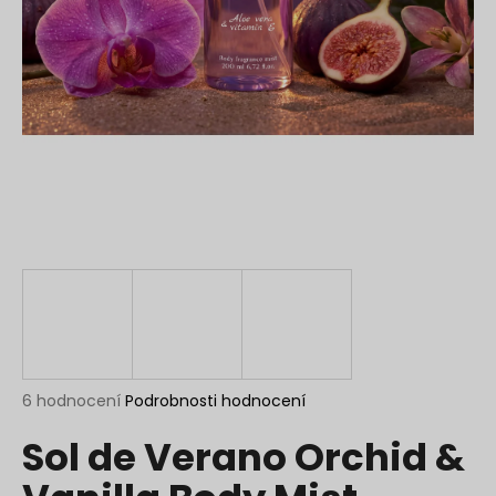
a
j
í
t
?
HLEDAT
D
o
p
Průměrné
6 hodnocení
Podrobnosti hodnocení
hodnocení
o
Sol de Verano Orchid &
produktu
r
je
u
4,5