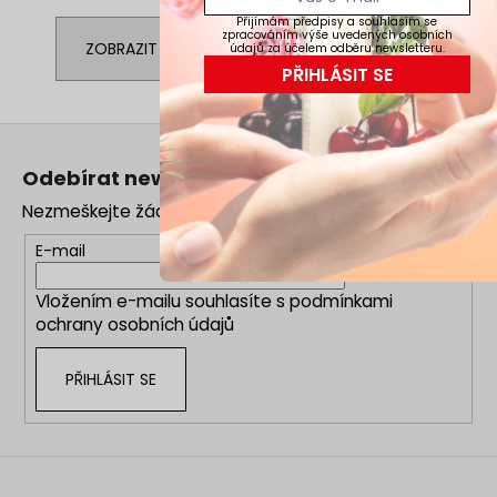
Přijímám předpisy a souhlasím se
zpracováním výše uvedených osobních
ZOBRAZIT VŠECHNY SOUVISEJÍCÍ PRODUKTY
údajů za účelem odběru newsletteru.
PŘIHLÁSIT SE
Z
á
Odebírat newsletter
p
Nezmeškejte žádné novinky či slevy!
a
t
E-mail
í
Vložením e-mailu souhlasíte s
podmínkami
ochrany osobních údajů
PŘIHLÁSIT SE