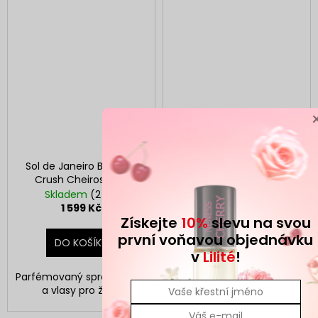
Sol de Janeiro Brazilian
Neness Orchid & Vanilla
Crush Cheirosa '59
33ml
Skladem
(2 ks)
Skladem
(4 ks)
1 599 Kč
129 Kč
Získejte
10%
slevu na svou
první voňavou objednávku
DO KOŠÍKU
DO KOŠÍKU
v
Lilité
!
Parfémovaný sprej na tělo
Parfémovaná voda pro
a vlasy pro ženy
ženy