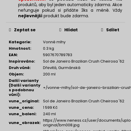
produktů, aby byl jeden automaticky zdarma. Akce
nefunguje pokud si přidáte 3ks a méně. Vždy
nejlevnější
produkt bude zdarma.
Zeptat se
Hlídat
Sdílet
Kategorie
:
Vonné mlhy
Hmotnost
:
0.3 kg
EAN
:
5907670789783
Inspirováno
:
Sol de Janeiro Brazilian Crush Cheirosa '62
Druh vůně
:
Dřevitá, Gurmánská
Objem
:
200 ml
Další varianty
(Další varianty
+/vonne-mlhy/sol-de-janeiro-brazilian-crus
s podobnou
vůní)
:
vune_original
:
Sol de Janeiro Brazilian Crush Cheirosa '62
vune_cena
:
1 599 Kč
vune_baleni
:
240 ml
https://www.neness.cz/user/documents/uplo
vune_obrazek
:
original/bm008.jpg