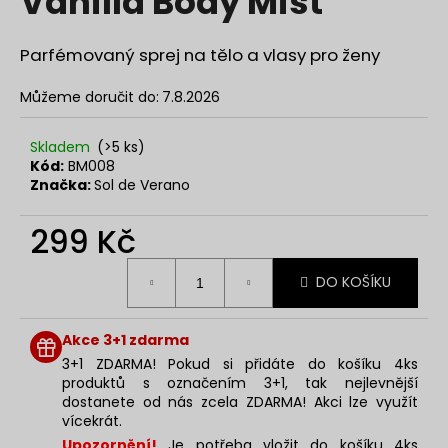
Vanilla Body Mist
č
z
u
5
j
hvězdiček.
Parfémovaný sprej na tělo a vlasy pro ženy
e
m
Můžeme doručit do:
7.8.2026
e
Skladem
(>5 ks)
Kód:
BM008
LAMBRE
Značka:
Sol de Verano
MAGIC
LONG
EYELASH
299 Kč
ACTIVE
SERUM
Měrná
4
DO KOŠÍKU
cena:
ML
499
Kč
Akce 3+1 zdarma
3+1 ZDARMA! Pokud si přidáte do košíku 4ks
produktů s označením 3+1, tak nejlevnější
dostanete od nás zcela ZDARMA! Akci lze využít
vícekrát.
Upozornění!
Je potřeba vložit do košíku 4ks