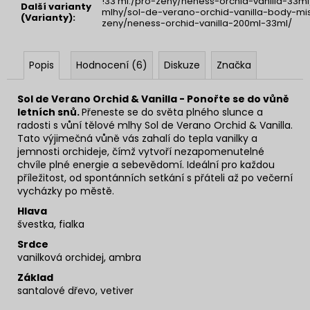
!33 ml:/pro-zeny/neness-orchid-vanilla-33ml
Další varianty
mlhy/sol-de-verano-orchid-vanilla-body-mist
(Varianty)
:
zeny/neness-orchid-vanilla-200ml-33ml/
Popis
Hodnocení (6)
Diskuze
Značka
Sol de Verano Orchid & Vanilla - Ponořte se do vůně
letních snů.
Přeneste se do světa plného slunce a
radosti s vůní tělové mlhy Sol de Verano Orchid & Vanilla.
Tato výjimečná vůně vás zahalí do tepla vanilky a
jemnosti orchideje, čímž vytvoří nezapomenutelné
chvíle plné energie a sebevědomí. Ideální pro každou
příležitost, od spontánních setkání s přáteli až po večerní
vycházky po městě.
Hlava
švestka, fialka
Srdce
vanilková orchidej, ambra
Základ
santalové dřevo, vetiver