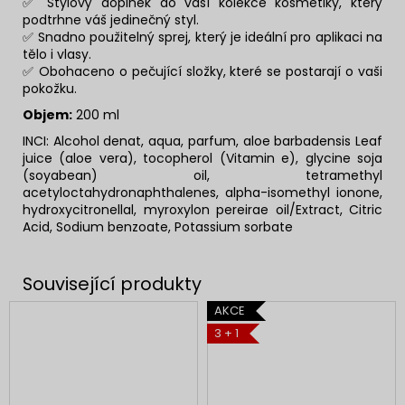
✅ Stylový doplněk do vaší kolekce kosmetiky, který
podtrhne váš jedinečný styl.
✅ Snadno použitelný sprej, který je ideální pro aplikaci na
tělo i vlasy.
✅ Obohaceno o pečující složky, které se postarají o vaši
pokožku.
Objem:
200 ml
INCI:
Alcohol denat, aqua, parfum, aloe barbadensis Leaf
juice (aloe vera), tocopherol (Vitamin e), glycine soja
(soyabean) oil, tetramethyl
acetyloctahydronaphthalenes, alpha-isomethyl ionone,
hydroxycitronellal, myroxylon pereirae oil/Extract, Citric
Acid, Sodium benzoate, Potassium sorbate
AKCE
3 + 1