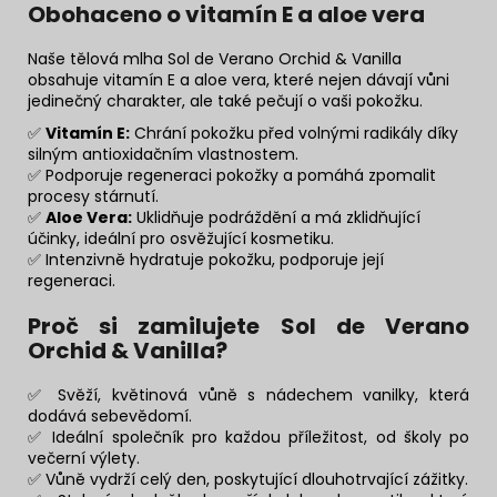
Obohaceno o vitamín E a aloe vera
Naše tělová mlha Sol de Verano Orchid & Vanilla
obsahuje vitamín E a aloe vera, které nejen dávají vůni
jedinečný charakter, ale také pečují o vaši pokožku.
✅
Vitamín E:
Chrání pokožku před volnými radikály díky
silným antioxidačním vlastnostem.
✅ Podporuje regeneraci pokožky a pomáhá zpomalit
procesy stárnutí.
✅
Aloe Vera:
Uklidňuje podráždění a má zklidňující
účinky, ideální pro osvěžující kosmetiku.
✅ Intenzivně hydratuje pokožku, podporuje její
regeneraci.
Proč si zamilujete
Sol de Verano
Orchid & Vanilla?
✅ Svěží, květinová vůně s nádechem vanilky, která
dodává sebevědomí.
✅ Ideální společník pro každou příležitost, od školy po
večerní výlety.
✅ Vůně vydrží celý den, poskytující dlouhotrvající zážitky.