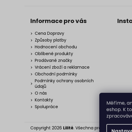
Informace pro vás
Inst
Cena Dopravy
Způsoby platby
Hodnocení obchodu
Oblíbené produkty
Prodávané značky
Vrácení zboží a reklamace
Obchodní podmínky
Podmínky ochrany osobních
údajů
O nás
Kontakty
Měříme, an
Spolupráce
eshop. K t
zpracováva
Copyright 2026
Lilité
. Všechna práva vyhrazena.
Nastave