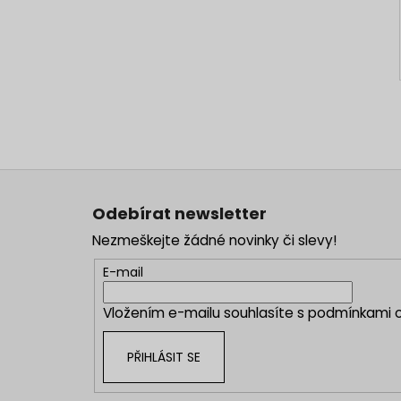
Z
á
Odebírat newsletter
p
Nezmeškejte žádné novinky či slevy!
a
t
E-mail
í
Vložením e-mailu souhlasíte s
podmínkami o
PŘIHLÁSIT SE