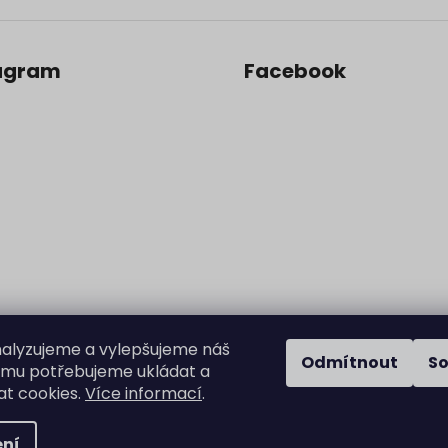
ý
p
i
s
agram
Facebook
u
alyzujeme a vylepšujeme náš
Odmítnout
S
omu potřebujeme ukládat a
Sledovat na Instagramu
t cookies.
Více informací
.
ní