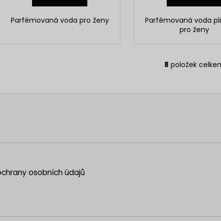
Parfémovaná voda pro ženy
Parfémovaná voda pln
pro ženy
8
položek celke
O
v
l
á
d
a
c
í
p
r
chrany osobních údajů
v
k
y
v