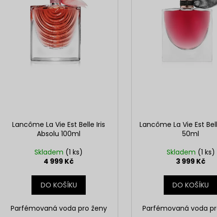
SOL DE VERANO DRAGON BLOOM BODY
NENESS GIRL
d
r
MIST
129 Kč
u
o
299 Kč
k
d
t
u
ů
k
t
ů
Lancôme La Vie Est Belle Iris
Lancôme La Vie Est Belle
Absolu 100ml
50ml
Skladem
(1 ks)
Skladem
(1 ks)
4 999 Kč
3 999 Kč
DO KOŠÍKU
DO KOŠÍKU
Parfémovaná voda pro ženy
Parfémovaná voda pr