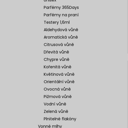
Unisex
Parfémy 365Days
Parfémy na praní
Testery 1,6ml
Aldehydová vůně
Aromatická vůně
Citrusová vůně
Dřevitá vůně
Chypre vůně
Kořenitá vůně
Květinová vůně
Orientální vůně
Ovocná vůně
Pižmová vůně
Vodní vůně
Zelená vůně
Plnitelné flakóny
Vonné mlhy