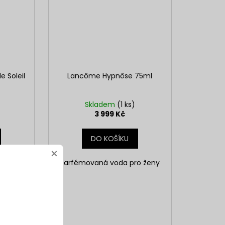
e Soleil
Lancôme Hypnôse 75ml
Skladem
(1 ks)
3 999 Kč
DO KOŠÍKU
×
o ženy
Parfémovaná voda pro ženy