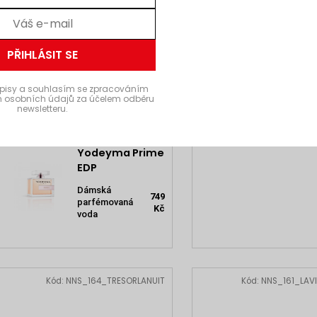
129
voda pro
Kč
ženy
PŘIHLÁSIT SE
Neness Glory
50ml
pisy a souhlasím se zpracováním
Parfémovaná
 osobních údajů za účelem odběru
299
voda pro
newsletteru.
Kč
ženy
Yodeyma Prime
EDP
Dámská
749
parfémovaná
Kč
voda
Kód:
NNS_164_TRESORLANUIT
Kód:
NNS_161_LAVI