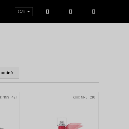
Hledat
Přihlášení
Nákupní
Líčení
Pleť
Tělo
Dárkové Balení
CZK
košík
ecedně
d:
NNS_421
Kód:
NNS_216
Následující