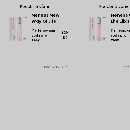
Podobná vůně:
Podobná vůně:
Neness New
Neness 
Way Of Life
Life Elixir
Parfémovaná
Parfémova
129
voda pro
voda pro
Kč
ženy
ženy
Kód:
NNS_204
Kód