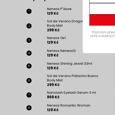
Neness P'doxe
129 Kč
Sol de Verano Dragon Bloom
Body Mist
299 Kč
Přijímám před
výše uvedených
Neness Girl
129 Kč
Neness NenessSI
129 Kč
Neness Shining Jewel 33ml
129 Kč
Sol de Verano Pistachio Bueno
Body Mist
299 Kč
Nanolash Eyelash Serum 3 ml
869 Kč
Neness Romantic Woman
129 Kč