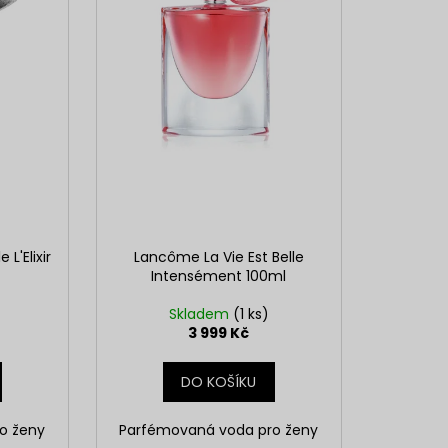
 L'Elixir
Lancôme La Vie Est Belle
Intensément 100ml
Skladem
(1 ks)
3 999 Kč
DO KOŠÍKU
o ženy
Parfémovaná voda pro ženy