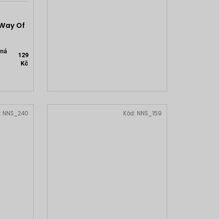
Way Of
ná
129
Kč
:
NNS_240
Kód:
NNS_159