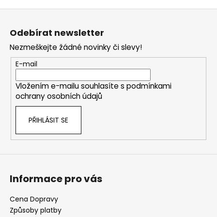
č
v
u
Z
l
j
á
á
Odebírat newsletter
e
d
p
m
a
Nezmeškejte žádné novinky či slevy!
a
e
c
t
E-mail
í
í
p
NENESS
Vložením e-mailu souhlasíte s
podmínkami
r
P'DOXE
ochrany osobních údajů
v
129
k
Kč
PŘIHLÁSIT SE
y
v
ý
p
i
s
Informace pro vás
u
Cena Dopravy
Způsoby platby