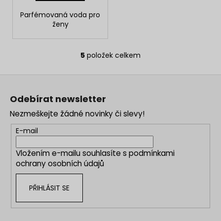
Parfémovaná voda pro
ženy
5
položek celkem
O
v
Z
l
á
á
Odebírat newsletter
d
p
a
Nezmeškejte žádné novinky či slevy!
a
c
t
E-mail
í
í
p
Vložením e-mailu souhlasíte s
podmínkami
r
ochrany osobních údajů
v
k
PŘIHLÁSIT SE
y
v
ý