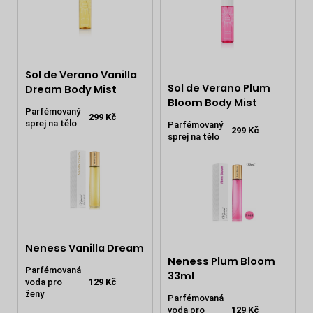
č
u
j
e
m
Sol de Verano Vanilla
e
Sol de Verano Plum
Dream Body Mist
Bloom Body Mist
Parfémovaný
NANOLASH
299 Kč
sprej na tělo
Parfémovaný
EYELASH
299 Kč
sprej na tělo
SERUM
3
ML
869
Kč
Neness Vanilla Dream
Neness Plum Bloom
Parfémovaná
33ml
voda pro
129 Kč
ženy
Parfémovaná
voda pro
129 Kč