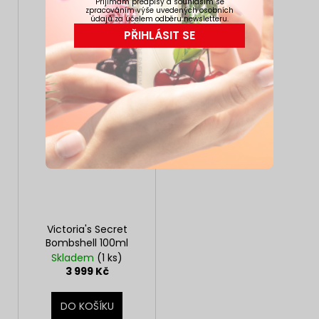
Přijímám předpisy a souhlasím se
zpracováním výše uvedených osobních
údajů za účelem odběru newsletteru.
PŘIHLÁSIT SE
Victoria's Secret
Bombshell 100ml
Skladem
(1 ks)
3 999 Kč
DO KOŠÍKU