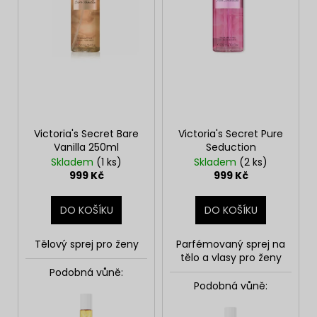
d
r
a
u
o
j
k
d
í
t
u
t
ů
k
?
t
ů
Victoria's Secret Bare
Victoria's Secret Pure
Vanilla 250ml
Seduction
Skladem
(1 ks)
Skladem
(2 ks)
HLEDAT
999 Kč
999 Kč
DO KOŠÍKU
DO KOŠÍKU
D
o
Tělový sprej pro ženy
Parfémovaný sprej na
p
tělo a vlasy pro ženy
o
Podobná vůně:
r
Podobná vůně:
u