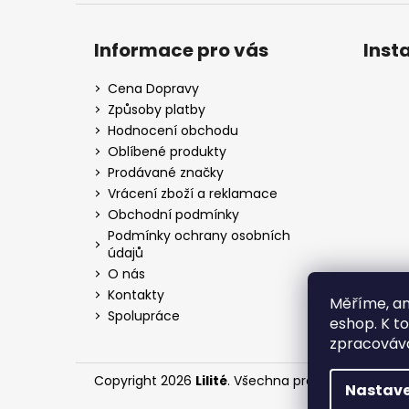
Informace pro vás
Inst
Cena Dopravy
Způsoby platby
Hodnocení obchodu
Oblíbené produkty
Prodávané značky
Vrácení zboží a reklamace
Obchodní podmínky
Podmínky ochrany osobních
údajů
O nás
Kontakty
Měříme, an
Spolupráce
eshop. K t
zpracováva
Copyright 2026
Lilité
. Všechna práva vyhrazena.
Nastave