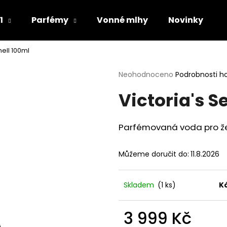
1
Parfémy
Vonné mlhy
Novinky
ell 100ml
Co potřebujete najít?
Průměrné
Neohodnoceno
Podrobnosti h
hodnocení
Victoria's 
produktu
HLEDAT
je
0,0
z
Parfémovaná voda pro ž
5
Doporučujeme
hvězdiček.
Můžeme doručit do:
11.8.2026
Skladem
(1 ks)
K
3 999 Kč