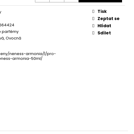
Tisk
y
Zeptat se
664424
Hlídat
 parfémy
Sdílet
vá, Ovocná
zeny/neness-armonia/|/pro-
eness-armonia-50ml/