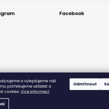
agram
Facebook
alyzujeme a vylepšujeme náš
Odmítnout
S
omu potřebujeme ukládat a
Sledovat na Instagramu
t cookies.
Více informací
.
ní