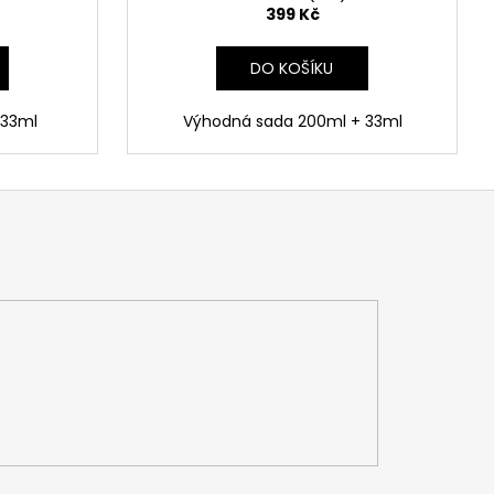
399 Kč
DO KOŠÍKU
 33ml
Výhodná sada 200ml + 33ml