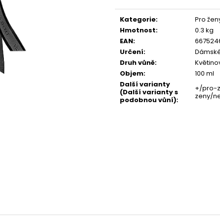
SOL DE VERANO DRAGON BLOOM BODY
NENESS GIRL
Měrná
MIST
cena:
129 Kč
Kategorie
:
Pro žen
299 Kč
Hmotnost
:
0.3 kg
EAN
:
667524
Určení
:
Dámské
Druh vůně
:
Květino
Objem
:
100 ml
Další varianty
+/pro-
(Další varianty s
zeny/n
podobnou vůní)
: