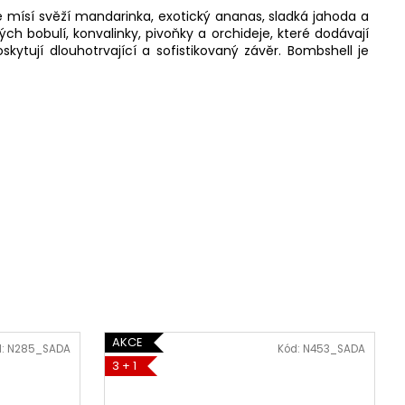
e mísí svěží mandarinka, exotický ananas, sladká jahoda a
h bobulí, konvalinky, pivoňky a orchideje, které dodávají
ytují dlouhotrvající a sofistikovaný závěr. Bombshell je
AKCE
d:
N285_SADA
Kód:
N453_SADA
3 + 1