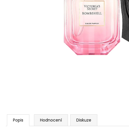
NENESS P'DOXE
129 Kč
Popis
Hodnocení
Diskuze