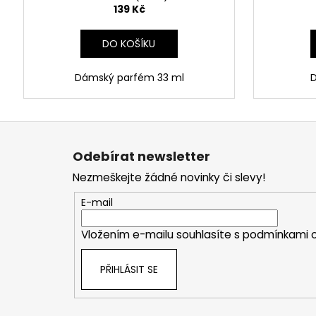
139 Kč
DO KOŠÍKU
Dámský parfém 33 ml
D
Z
á
Odebírat newsletter
p
Nezmeškejte žádné novinky či slevy!
a
t
E-mail
í
Vložením e-mailu souhlasíte s
podmínkami o
PŘIHLÁSIT SE