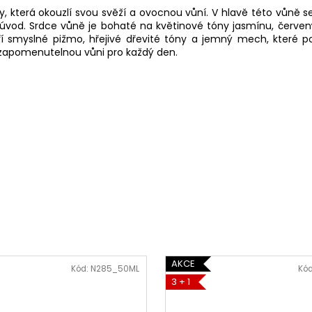
, která okouzlí svou svěží a ovocnou vůní. V hlavě této vůně s
úvod. Srdce vůně je bohaté na květinové tóny jasmínu, červenýc
 smyslné pižmo, hřejivé dřevité tóny a jemný mech, které posk
ezapomenutelnou vůni pro každý den.
AKCE
Kód:
N285_50ML
Kó
3 + 1