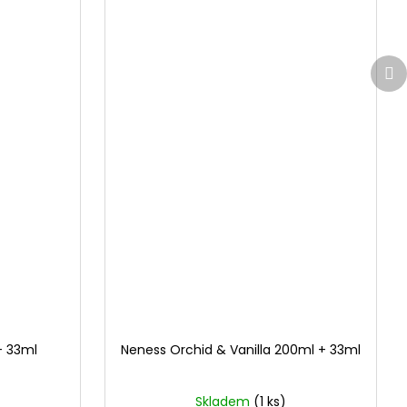
Da
pr
+ 33ml
Neness Orchid & Vanilla 200ml + 33ml
Skladem
(1 ks)