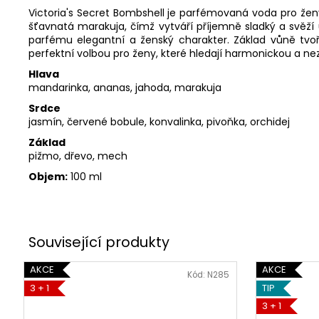
Victoria's Secret Bombshell je parfémovaná voda pro ženy
šťavnatá marakuja, čímž vytváří příjemně sladký a svěží 
parfému elegantní a ženský charakter. Základ vůně tvoří
perfektní volbou pro ženy, které hledají harmonickou a n
Hlava
mandarinka, ananas, jahoda, marakuja
Srdce
jasmín, červené bobule, konvalinka, pivoňka, orchidej
Základ
pižmo, dřevo, mech
Objem:
100 ml
AKCE
AKCE
Kód:
N285
3 + 1
TIP
3 + 1