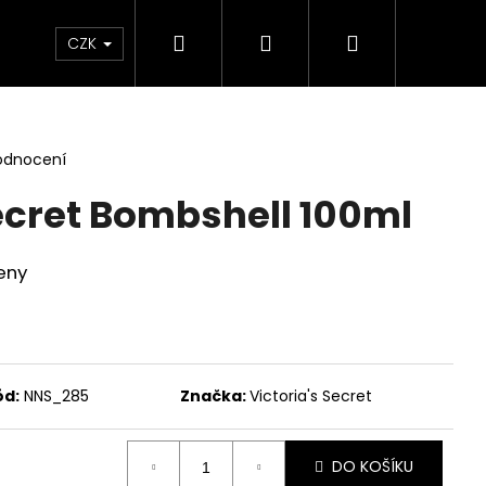
Hledat
Přihlášení
Nákupní
Líčení
Pleť
Tělo
Dárkové Balení
CZK
košík
odnocení
Secret Bombshell 100ml
eny
ód:
NNS_285
Značka:
Victoria's Secret
Následující
DO KOŠÍKU