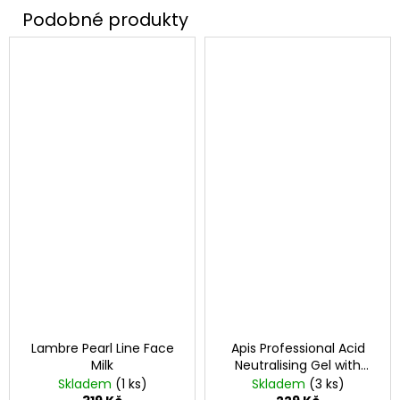
Lambre Pearl Line Face
Apis Professional Acid
Milk
Neutralising Gel with
Cooling Effect
Skladem
(1 ks)
Skladem
(3 ks)