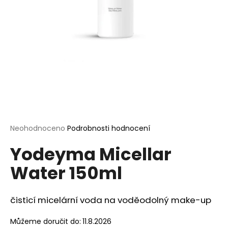
a
j
í
t
?
HLEDAT
Průměrné
Neohodnoceno
Podrobnosti hodnocení
hodnocení
Yodeyma Micellar
produktu
je
D
Water 150ml
0,0
o
z
p
5
o
hvězdiček.
čisticí micelární voda na voděodolný make-up
r
u
Můžeme doručit do:
11.8.2026