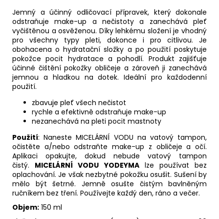
Jemný a účinný odličovací přípravek, který dokonale
odstraňuje make-up a nečistoty a zanechává pleť
vyčištěnou a osvěženou. Díky lehkému složení je vhodný
pro všechny typy pleti, dokonce i pro citlivou. Je
obohacena o hydratační složky a po použití poskytuje
pokožce pocit hydratace a pohodlí. Produkt zajišťuje
účinné čištění pokožky obličeje a zároveň ji zanechává
jemnou a hladkou na dotek. Ideální pro každodenní
použití.
zbavuje pleť všech nečistot
rychle a efektivně odstraňuje make-up
nezanechává na pleti pocit mastnoty
Použití
:
Naneste MICELÁRNÍ VODU na vatový tampon,
očistěte a/nebo odstraňte make-up z obličeje a očí.
Aplikaci opakujte, dokud nebude vatový tampon
čistý.
MICELÁRNÍ VODU YODEYMA
lze používat bez
oplachování. Je však nezbytné pokožku osušit. Sušení by
mělo být šetrné. Jemně osušte čistým bavlněným
ručníkem bez tření. Používejte každý den, ráno a večer.
Objem:
150 ml