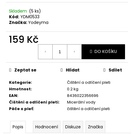
č
u
Skladem
(5 ks)
j
Kód:
YDM0533
e
Značka:
Yodeyma
m
e
159 Kč
Měrná
NANOLASH
DO KOŠÍKU
cena:
EYELASH
SERUM
3
Zeptat se
Hlídat
Sdílet
ML
869
Kategorie
:
Čištění a odlíčení pleti
Kč
Hmotnost
:
0.2 kg
EAN
:
8436022356696
Čištění a odlíčení pleti
:
Micerální vody
Péče o pleť
:
čištění a odlíčení pleti
Popis
Hodnocení
Diskuze
Značka