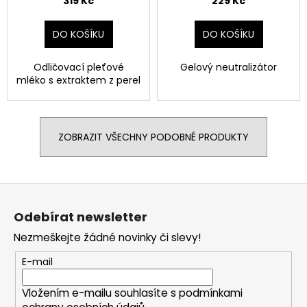
319 Kč
229 Kč
DO KOŠÍKU
DO KOŠÍKU
Odličovací pleťové
Gelový neutralizátor
mléko s extraktem z perel
ZOBRAZIT VŠECHNY PODOBNÉ PRODUKTY
Z
á
Odebírat newsletter
p
Nezmeškejte žádné novinky či slevy!
a
t
E-mail
í
Vložením e-mailu souhlasíte s
podmínkami