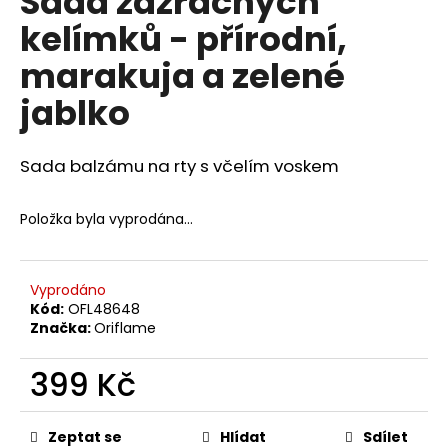
Sada zázračných
č
z
u
kelímků - přírodní,
5
j
hvězdiček.
marakuja a zelené
e
m
jablko
e
Sada balzámu na rty s včelím voskem
NENESS
NENESSSI
129
Položka byla vyprodána…
Kč
Vyprodáno
Kód:
OFL48648
Značka:
Oriflame
399 Kč
Měrná
cena:
Zeptat se
Hlídat
Sdílet