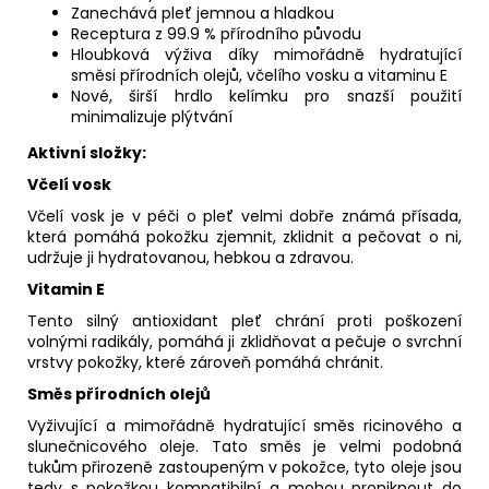
Zanechává pleť jemnou a hladkou
Receptura z 99.9 % přírodního původu
Hloubková výživa díky mimořádně hydratující
směsi přírodních olejů, včelího vosku a vitaminu E
Nové, širší hrdlo kelímku pro snazší použití
minimalizuje plýtvání
Aktivní složky:
Včelí vosk
Včelí vosk je v péči o pleť velmi dobře známá přísada,
která pomáhá pokožku zjemnit, zklidnit a pečovat o ni,
udržuje ji hydratovanou, hebkou a zdravou.
Vitamin E
Tento silný antioxidant pleť chrání proti poškození
volnými radikály, pomáhá ji zklidňovat a pečuje o svrchní
vrstvy pokožky, které zároveň pomáhá chránit.
Směs přírodních olejů
Vyživující a mimořádně hydratující směs ricinového a
slunečnicového oleje. Tato směs je velmi podobná
tukům přirozeně zastoupeným v pokožce, tyto oleje jsou
tedy s pokožkou kompatibilní a mohou proniknout do