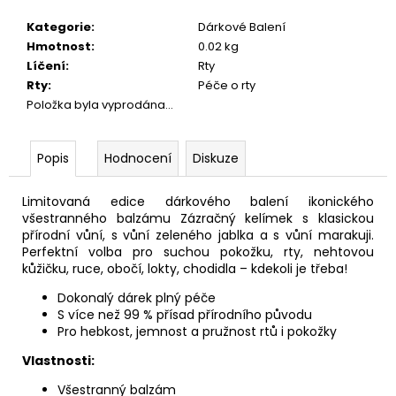
Kategorie
:
Dárkové Balení
Hmotnost
:
0.02 kg
Líčení
:
Rty
Rty
:
Péče o rty
Položka byla vyprodána…
Popis
Hodnocení
Diskuze
Limitovaná edice dárkového balení ikonického
všestranného balzámu Zázračný kelímek s klasickou
přírodní vůní, s vůní zeleného jablka a s vůní marakuji.
Perfektní volba pro suchou pokožku, rty, nehtovou
kůžičku, ruce, obočí, lokty, chodidla – kdekoli je třeba!
Dokonalý dárek plný péče
S více než 99 % přísad přírodního původu
Pro hebkost, jemnost a pružnost rtů i pokožky
Vlastnosti:
Všestranný balzám