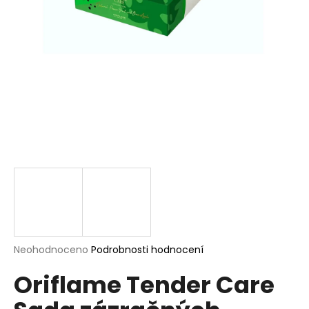
a
j
í
t
?
HLEDAT
D
o
p
Průměrné
Neohodnoceno
Podrobnosti hodnocení
hodnocení
o
Oriflame Tender Care
produktu
r
je
u
0,0