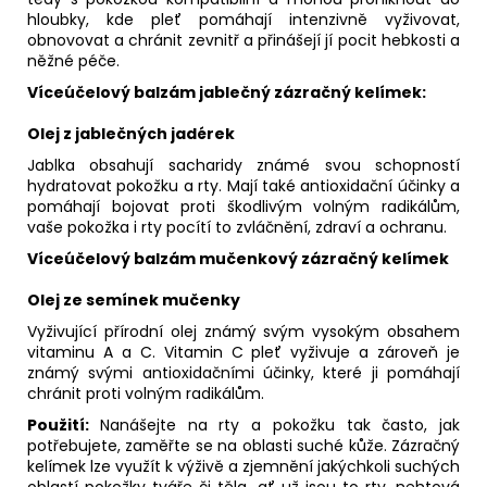
hloubky, kde pleť pomáhají intenzivně vyživovat,
obnovovat a chránit zevnitř a přinášejí jí pocit hebkosti a
něžné péče.
Víceúčelový balzám jablečný zázračný kelímek:
Olej z jablečných jadérek
Jablka obsahují sacharidy známé svou schopností
hydratovat pokožku a rty. Mají také antioxidační účinky a
pomáhají bojovat proti škodlivým volným radikálům,
vaše pokožka i rty pocítí to zvláčnění, zdraví a ochranu.
Víceúčelový balzám mučenkový zázračný kelímek
Olej ze semínek mučenky
Vyživující přírodní olej známý svým vysokým obsahem
vitaminu A a C. Vitamin C pleť vyživuje a zároveň je
známý svými antioxidačními účinky, které ji pomáhají
chránit proti volným radikálům.
Použití:
Nanášejte na rty a pokožku tak často, jak
potřebujete, zaměřte se na oblasti suché kůže. Zázračný
kelímek lze využít k výživě a zjemnění jakýchkoli suchých
oblastí pokožky tváře či těla, ať už jsou to rty, nehtová