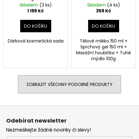
Collection
Gift Set
Skladem
(3 ks)
Skladem
(4 ks)
1 199 Kč
359 Kč
DO KOŠÍKU
DO KOŠÍKU
Dárková kosmetická sada
Tělové mléko 150 ml +
Sprchový gel 150 ml +
Masážní houbička + Tuhé
mýdlo 100g
ZOBRAZIT VŠECHNY PODOBNÉ PRODUKTY
Z
á
Odebírat newsletter
p
Nezmeškejte žádné novinky či slevy!
a