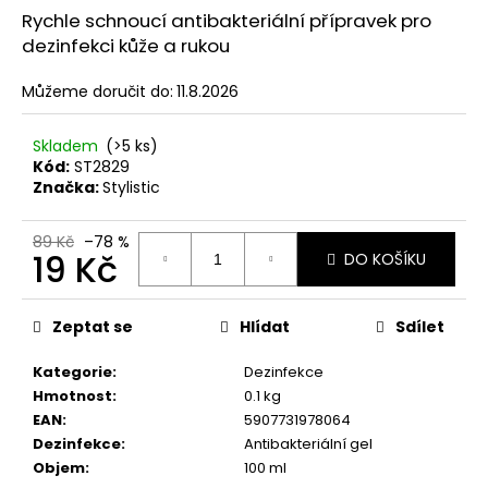
č
Rychle schnoucí antibakteriální přípravek pro
u
dezinfekci kůže a rukou
j
e
Můžeme doručit do:
11.8.2026
m
e
Skladem
(>5 ks)
Kód:
ST2829
LAMBRE
Značka:
Stylistic
MAGIC
LONG
EYELASH
89 Kč
–78 %
19 Kč
DO KOŠÍKU
ACTIVE
SERUM
Měrná
4
ML
cena:
Zeptat se
Hlídat
Sdílet
459
Kč
Kategorie
:
Dezinfekce
Původně:
Hmotnost
:
0.1 kg
499
Kč
EAN
:
5907731978064
Dezinfekce
:
Antibakteriální gel
Objem
:
100 ml