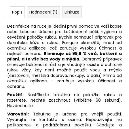
Popis
Hodnocení (1)
Diskuze
Dezinfekce na ruce je ideální první pomoc ve vaší kapse
nebo kabelce. Určena pro každodenní péči, hygienu a
osvěžení pokožky rukou.
Rychle schnoucí přípravek pro
dezinfekci kůže a rukou. Funguje okamžitě, ihned od
okamžiku aplikace, což zaručuje vysokou účinnost a
nejlepší ochranu.
Eliminuje až 99,9 % virů, bakterií a
plísní, a to vše bez vody a mýdla.
Ochranný přípravek
omezuje bakteriální růst a je vhodný k očistě a ochraně
rukou vždy, kdy není možné použít vodu a mýdlo
(cestování, městská doprava, nákupy, a další) Přímo od
okamžiku aplikace - zaručuje vysokou účinnost a
ochranu.
Použití:
Nastříkejte tekutinu na pokožku rukou a
rozetřete. Nechte zaschnout (Přibližně 60 sekund).
Nevdechujte.
Varování:
Tekutina je určena pro vnější použití.
Vyvarujte se kontaktu s očima. Nepoužívejte na
poškozenou a podrážděnou pokožku. Skladujte a