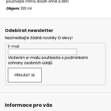
používejte mimo dosah ohně a dětí.
Objem:
100 ml
Z
á
Odebírat newsletter
p
Nezmeškejte žádné novinky či slevy!
a
t
E-mail
í
Vložením e-mailu souhlasíte s
podmínkami
ochrany osobních údajů
PŘIHLÁSIT SE
Informace pro vás