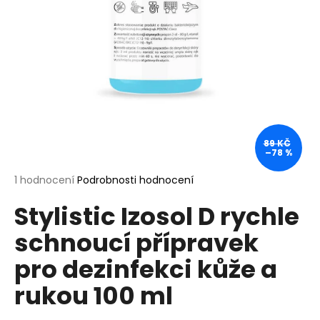
a
j
í
t
?
89 KČ
–78 %
HLEDAT
Průměrné
1 hodnocení
Podrobnosti hodnocení
hodnocení
Stylistic Izosol D rychle
produktu
je
D
schnoucí přípravek
5,0
o
z
p
pro dezinfekci kůže a
5
o
hvězdiček.
rukou 100 ml
r
u