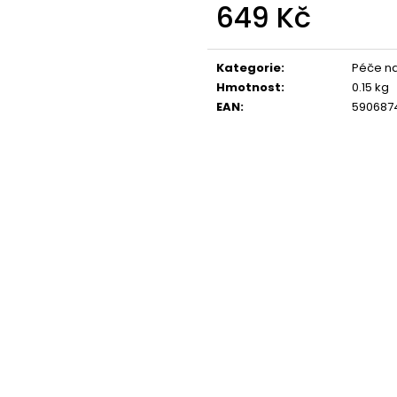
SOL DE VERANO DRAGON BLOOM BODY
NENESS GIRL
649 Kč
MIST
129 Kč
Měrná
299 Kč
cena:
Kategorie
:
Péče na
Hmotnost
:
0.15 kg
EAN
:
590687