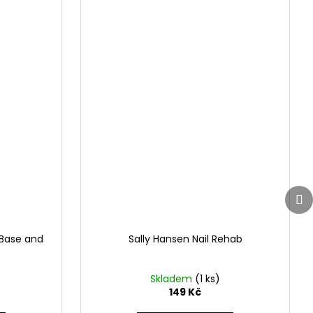
Da
Da
pr
pr
 Base and
Sally Hansen Nail Rehab
Skladem
(1 ks)
149 Kč