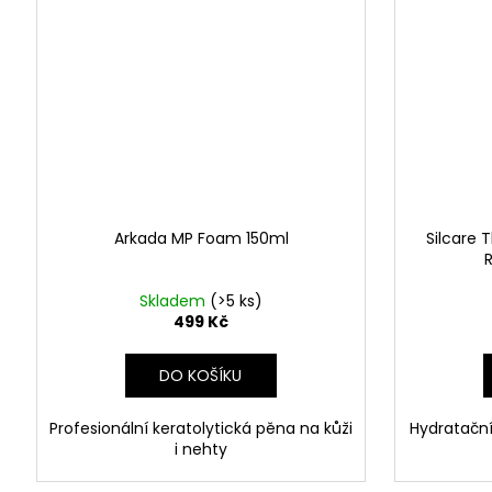
Arkada MP Foam 150ml
Silcare 
R
Skladem
(>5 ks)
499 Kč
DO KOŠÍKU
Profesionální keratolytická pěna na kůži
Hydratační
i nehty