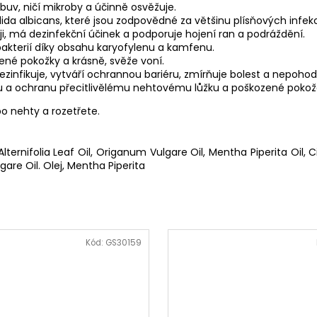
uv, ničí mikroby a účinně osvěžuje.
dida albicans, které jsou zodpovědné za většinu plísňových infekc
eji, má dezinfekční účinek a podporuje hojení ran a podráždění.
 bakterií díky obsahu karyofylenu a kamfenu.
né pokožky a krásně, svěže voní.
Dezinfikuje, vytváří ochrannou bariéru, zmírňuje bolest a nepohodl
evu a ochranu přecitlivělému nehtovému lůžku a poškozené poko
o nehty a rozetřete.
ternifolia Leaf Oil, Origanum Vulgare Oil, Mentha Piperita Oil, C
gare Oil. Olej, Mentha Piperita
Kód:
GS30159