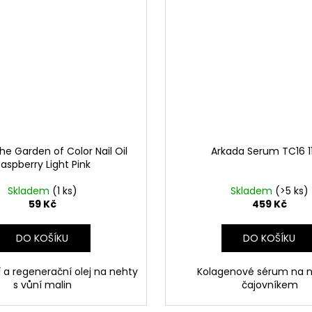
The Garden of Color Nail Oil
Arkada Serum TC16 1
aspberry Light Pink
Skladem
(1 ks)
Skladem
(>5 ks)
59 Kč
459 Kč
DO KOŠÍKU
DO KOŠÍKU
 a regenerační olej na nehty
Kolagenové sérum na n
s
vůní malin
čajovníkem