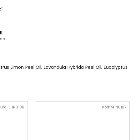
í.
í.
žce
itrus Limon Peel Oil, Lavandula Hybrida Peel Oil, Eucalyptus
Kód:
SHN0188
Kód:
SHN0187