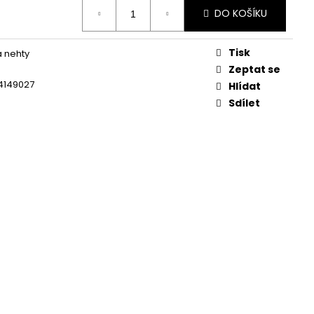
DO KOŠÍKU
Tisk
 nehty
Zeptat se
4149027
Hlídat
Sdílet