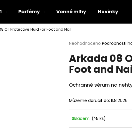
1
Parfémy
Vonné mlhy
Novinky
8 Oil Protective Fluid For Foot and Nail
Co potřebujete najít?
Průměrné
Neohodnoceno
Podrobnosti h
hodnocení
Arkada 08 Oi
produktu
HLEDAT
je
Foot and Nai
0,0
z
5
Doporučujeme
hvězdiček.
Ochranné sérum na nehty
Můžeme doručit do:
11.8.2026
Skladem
(>5 ks)