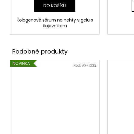
DO KOŠÍKU
Kolagenové sérum na nehty v gelu s
čajovníkem
NOVINKA
Kód:
ARK1032