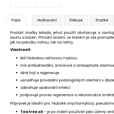
Popis
Hodnocení
Diskuze
Značka
Produkt značky Arkada, jehož použití obohacuje a završ
saunu a bazén. Přírodní složení, ve kterém je vše promyšle
jak na pokožku nohou, tak na nehty.
Vlastnosti:
léčí hlubokou nehtovou mykózu
má antibakteriální, antivirové a antiseptické vlastnos
silně hojí a regeneruje
usnadňuje provádění podologických ošetření v dlaz
zabraňuje opakování infekcí
podporuje proces regenerace a rekonstrukce změn
Přípravek je ideální pro: hluboké onychomykózy, pseudom
Tea tree oil
– je po staletí používán jako účinný anti