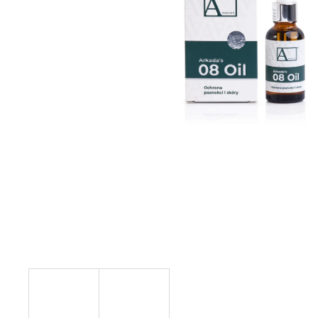
NENESS P'DOXE
129 Kč