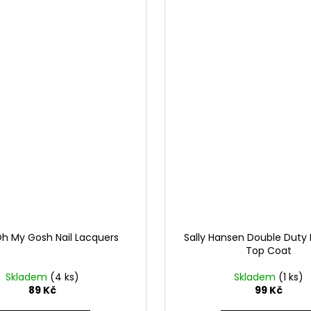
h My Gosh Nail Lacquers
Sally Hansen Double Duty
Top Coat
Skladem
(4 ks)
Skladem
(1 ks)
89 Kč
99 Kč