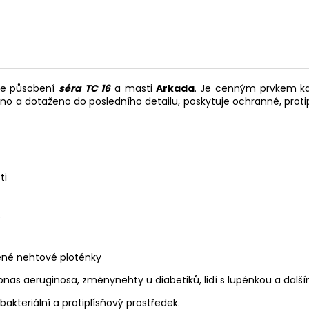
uje působení
séra TC 16
a masti
Arkada
. Je cenným prvkem kaž
no a dotaženo do posledního detailu, poskytuje ochranné, protiplí
ti
e
ěné nehtové ploténky
onas aeruginosa, změnynehty u diabetiků, lidí s lupénkou a dal
bakteriální a protiplísňový prostředek.