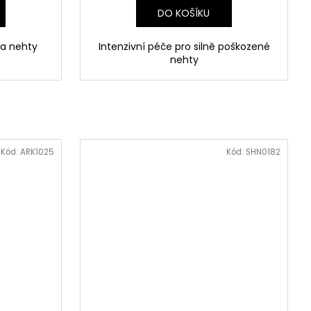
DO KOŠÍKU
na nehty
Intenzivní péče pro silně poškozené
nehty
Kód:
ARK1025
Kód:
SHN0182