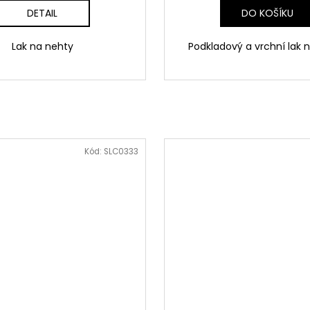
DETAIL
DO KOŠÍKU
Lak na nehty
Podkladový a vrchní lak 
Kód:
SLC0333