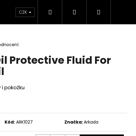
Hledat
Přihlášení
Nákupní
Líčení
Pleť
Tělo
Dárkové Balení
CZK
košík
odnocení
l Protective Fluid For
l
 i pokožku
Následující
Kód:
ARK1027
Značka:
Arkada