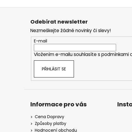
Z
á
Odebírat newsletter
p
Nezmeškejte žádné novinky či slevy!
a
t
E-mail
í
Vložením e-mailu souhlasíte s
podmínkami o
PŘIHLÁSIT SE
Informace pro vás
Inst
Cena Dopravy
Způsoby platby
Hodnocení obchodu