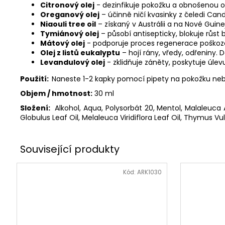
Citronový olej
- dezinfikuje pokožku a obnošenou ob
Oreganový olej
– účinně ničí kvasinky z čeledi Can
Niaouli tree oil
– získaný v Austrálii a na Nové Guin
Tymiánový olej
– působí antisepticky, blokuje růst
Mátový olej
- podporuje proces regenerace poškoze
Olej z listů eukalyptu
– hojí rány, vředy, odřeniny. 
Levandulový olej
- zklidňuje záněty, poskytuje úl
Použit
í:
Naneste 1-2 kapky pomocí pipety na pokožku neb
Objem / hmotnost:
30
ml
Složení:
Alkohol, Aqua, Polysorbát 20, Mentol, Malaleuca Al
Globulus Leaf Oil, Melaleuca Viridiflora Leaf Oil, Thymus Vul
Kód:
ARK1030