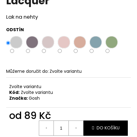
Lacquer
č
z
u
5
j
hvězdiček.
Lak na nehty
e
m
ODSTÍN
e
SOL
DE
VERANO
PISTACHIO
Můžeme doručit do:
Zvolte variantu
BUENO
BODY
MIST
Zvolte variantu
299
Kód:
Zvolte variantu
Kč
Značka:
Gosh
od
89 Kč
Měrná
DO KOŠÍKU
cena: