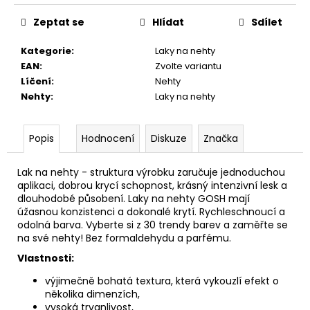
Zeptat se
Hlídat
Sdílet
Kategorie
:
Laky na nehty
EAN
:
Zvolte variantu
Líčení
:
Nehty
Nehty
:
Laky na nehty
Popis
Hodnocení
Diskuze
Značka
Lak na nehty - struktura výrobku zaručuje jednoduchou
aplikaci, dobrou krycí schopnost, krásný intenzivní lesk a
dlouhodobé působení.
Laky na nehty GOSH mají
úžasnou konzistenci a dokonalé krytí. Rychleschnoucí a
odolná barva. Vyberte si z 30 trendy barev a zaměřte se
na své nehty! Bez formaldehydu a parfému.
Vlastnosti:
výjimečně bohatá textura, která vykouzlí efekt o
několika dimenzích,
vysoká trvanlivost,