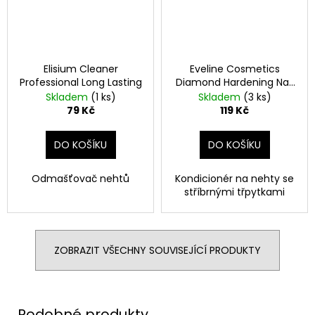
Elisium Cleaner
Eveline Cosmetics
Professional Long Lasting
Diamond Hardening Nail
Conditioner
Skladem
(1 ks)
Skladem
(3 ks)
79 Kč
119 Kč
DO KOŠÍKU
DO KOŠÍKU
Odmašťovač nehtů
Kondicionér na nehty se
stříbrnými třpytkami
ZOBRAZIT VŠECHNY SOUVISEJÍCÍ PRODUKTY