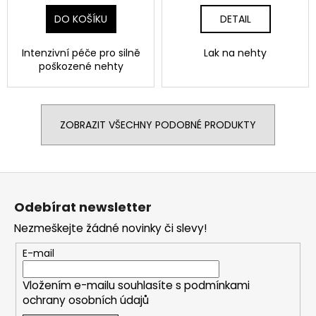
DO KOŠÍKU
DETAIL
Intenzivní péče pro silně
Lak na nehty
poškozené nehty
ZOBRAZIT VŠECHNY PODOBNÉ PRODUKTY
Z
á
Odebírat newsletter
p
Nezmeškejte žádné novinky či slevy!
a
t
E-mail
í
Vložením e-mailu souhlasíte s
podmínkami
ochrany osobních údajů