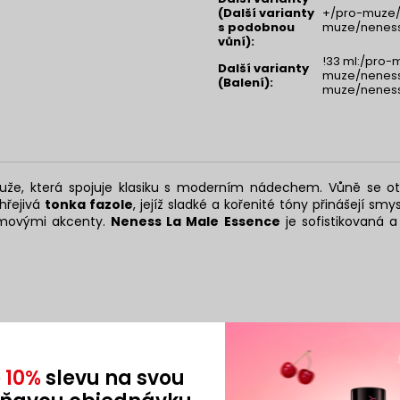
(Další varianty
+/pro-muze/j
s podobnou
muze/neness
vůní)
:
!33 ml:/pro-
Další varianty
muze/neness
(Balení)
:
muze/neness
e, která spojuje klasiku s moderním nádechem. Vůně se ote
hřejivá
tonka fazole
, jejíž sladké a kořenité tóny přinášejí sm
ámovými akcenty.
Neness La Male Essence
je sofistikovaná 
e
10%
slevu na svou