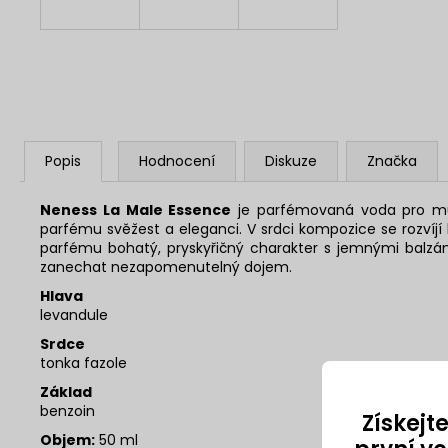
Popis
Hodnocení
Diskuze
Značka
Neness La Male Essence
je parfémovaná voda pro muž
parfému svěžest a eleganci. V srdci kompozice se rozvíjí 
parfému bohatý, pryskyřičný charakter s jemnými balz
zanechat nezapomenutelný dojem.
Hlava
levandule
Srdce
tonka fazole
Základ
benzoin
Získejt
Objem:
50 ml