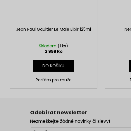
Jean Paul Gaultier Le Male Elixir 125ml
Ne
Skladem
(1 ks)
3 999 Kč
DO KOŠÍKU
Parfém pro muže
Z
á
Odebírat newsletter
p
Nezmeškejte žádné novinky či slevy!
a