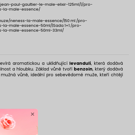
ean-paul-gaultier-le-male-elixir-125ml/|/pro-
-la-male-essence/
muze/neness-la-male-essence/|50 ml:/pro-
-la-male-essence-50ml/|Sada 1+1:/pro-
-la-male-essence-50ml-33ml/
vírá aromatickou a uklidňující
levandulí
, která dodává
yslnost a hloubku. Základ vůně tvoří
benzoin
, který dodává
a mužná vůně, ideální pro sebevědomé muže, kteří chtějí
×