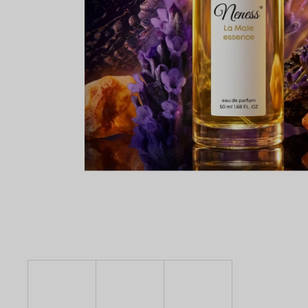
NENESS P'DOXE
129 Kč