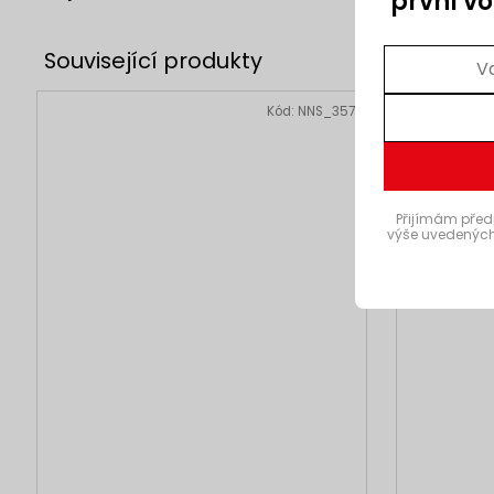
první v
AKCE
Kód:
NNS_357
3 + 1
Přijímám před
výše uvedených