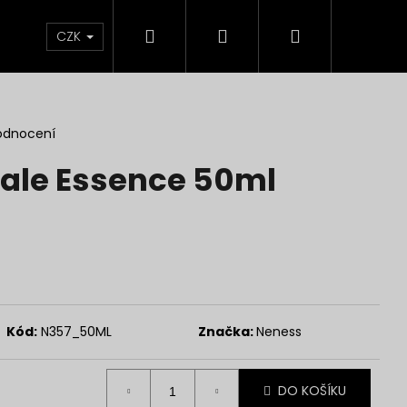
Hledat
Přihlášení
Nákupní
Líčení
Pleť
Tělo
Dárkové Balení
CZK
košík
odnocení
ale Essence 50ml
Kód:
N357_50ML
Značka:
Neness
Následující
DO KOŠÍKU