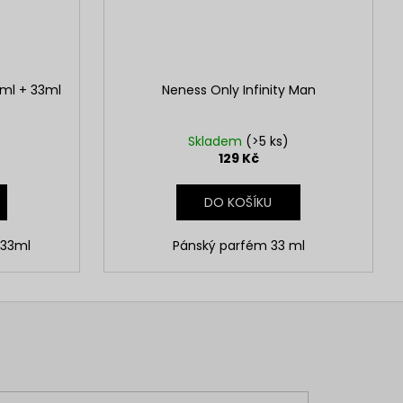
ml + 33ml
Neness Only Infinity Man
Skladem
(>5 ks)
129 Kč
DO KOŠÍKU
 33ml
Pánský parfém 33 ml