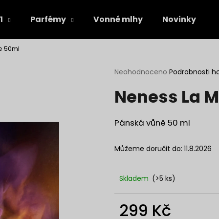
1
Parfémy
Vonné mlhy
Novinky
e 50ml
Co potřebujete najít?
Průměrné
Neohodnoceno
Podrobnosti h
hodnocení
Neness La M
produktu
HLEDAT
je
0,0
z
Pánská vůně 50 ml
5
Doporučujeme
hvězdiček.
Můžeme doručit do:
11.8.2026
Skladem
(>5 ks)
299 Kč