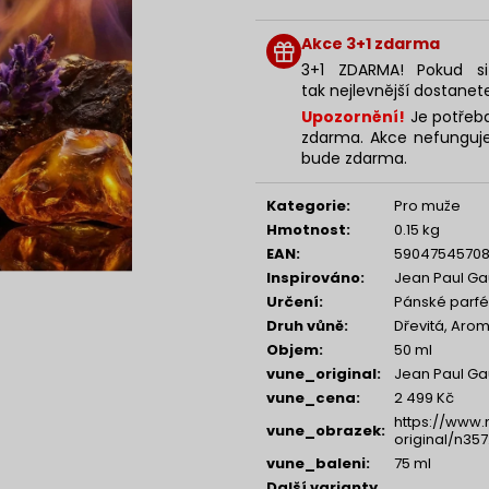
SOL DE VERANO DRAGON BLOOM BODY
NENESS GIRL
Měrná
MIST
cena:
129 Kč
Akce 3+1 zdarma
299 Kč
3+1 ZDARMA! Pokud si
tak nejlevnější dostanet
Upozornění!
Je potřeba
zdarma. Akce nefunguje
bude zdarma.
Kategorie
:
Pro muže
Hmotnost
:
0.15 kg
EAN
:
5904754570
Inspirováno
:
Jean Paul Gaul
Určení
:
Pánské parf
Druh vůně
:
Dřevitá, Aro
Objem
:
50 ml
vune_original
:
Jean Paul Gaul
vune_cena
:
2 499 Kč
https://www.
vune_obrazek
:
original/n357
vune_baleni
:
75 ml
Další varianty