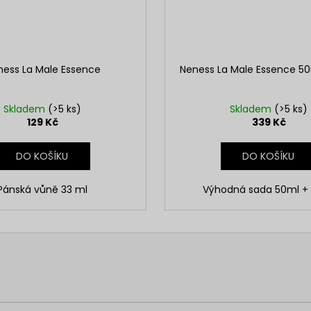
ness La Male Essence
Neness La Male Essence 50
Skladem
(>5 ks)
Skladem
(>5 ks)
129 Kč
339 Kč
DO KOŠÍKU
DO KOŠÍKU
Pánská vůně 33 ml
Výhodná sada 50ml +