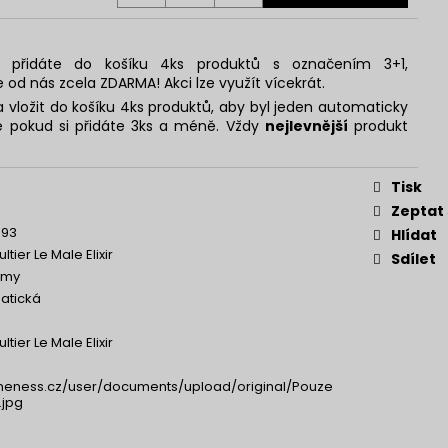
 přidáte do košíku 4ks produktů s označením 3+1,
e od nás zcela ZDARMA! Akci lze využít vícekrát.
 vložit do košíku 4ks produktů, aby byl jeden automaticky
 pokud si přidáte 3ks a méně. Vždy
nejlevnější
produkt
Tisk
Zeptat
893
Hlídat
tier Le Male Elixir
Sdílet
émy
matická
tier Le Male Elixir
neness.cz/user/documents/upload/original/Pouze
.jpg