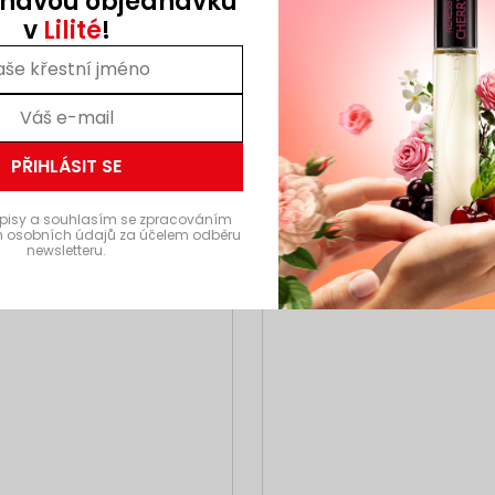
oňavou objednávku
v
Lilité
!
AKCE
Kód:
N357
Kó
3 + 1
PŘIHLÁSIT SE
pisy a souhlasím se zpracováním
 osobních údajů za účelem odběru
newsletteru.