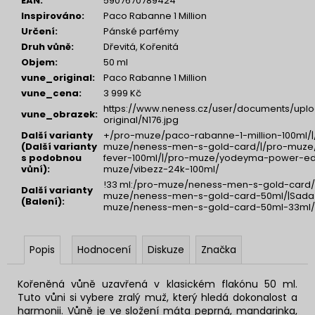
EAN
:
5907670789424
Inspirováno
:
Paco Rabanne 1 Million
Určení
:
Pánské parfémy
Druh vůně
:
Dřevitá, Kořenitá
Objem
:
50 ml
vune_original
:
Paco Rabanne 1 Million
vune_cena
:
3 999 Kč
https://www.neness.cz/user/documents/uplo
vune_obrazek
:
original/N176.jpg
Další varianty
+/pro-muze/paco-rabanne-1-million-100ml/|
(Další varianty
muze/neness-men-s-gold-card/|/pro-muze/
s podobnou
fever-100ml/|/pro-muze/yodeyma-power-ed
vůní)
:
muze/vibezz-24k-100ml/
!33 ml:/pro-muze/neness-men-s-gold-card/|
Další varianty
muze/neness-men-s-gold-card-50ml/|Sada 1
(Balení)
:
muze/neness-men-s-gold-card-50ml-33ml/
Popis
Hodnocení
Diskuze
Značka
Kořeněná vůně uzavřená v klasickém flakónu 50 ml.
Tuto vůni si vybere zralý muž, který hledá dokonalost a
harmonii. Vůně je ve složení máta peprná, mandarinka,