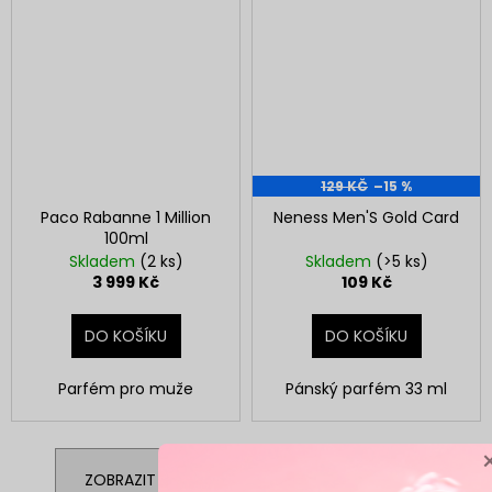
129 KČ
–15 %
Paco Rabanne 1 Million
Neness Men'S Gold Card
100ml
Skladem
(2 ks)
Skladem
(>5 ks)
3 999 Kč
109 Kč
DO KOŠÍKU
DO KOŠÍKU
Parfém pro muže
Pánský parfém 33 ml
ZOBRAZIT VŠECHNY SOUVISEJÍCÍ PRODUKTY