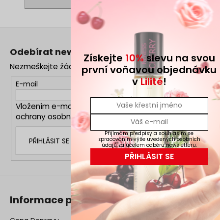
Z
á
Odebírat newsletter
Získejte
10%
slevu na svou
p
Nezmeškejte žádné novinky či slevy!
první voňavou objednávku
a
v
Lilité
!
t
E-mail
í
Vložením e-mailu souhlasíte s
podmínkami
ochrany osobních údajů
Přijímám předpisy a souhlasím se
zpracováním výše uvedených osobních
PŘIHLÁSIT SE
údajů za účelem odběru newsletteru.
PŘIHLÁSIT SE
Informace pro vás