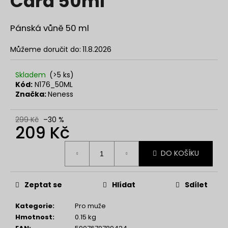
Card 50ml
č
z
u
5
j
hvězdiček.
Pánská vůně 50 ml
e
m
Můžeme doručit do:
11.8.2026
e
Skladem
(>5 ks)
Kód:
N176_50ML
NENESS
Značka:
Neness
DAY
129
Kč
299 Kč
–30 %
209 Kč
Měrná
DO KOŠÍKU
cena:
Zeptat se
Hlídat
Sdílet
Kategorie
:
Pro muže
Hmotnost
:
0.15 kg