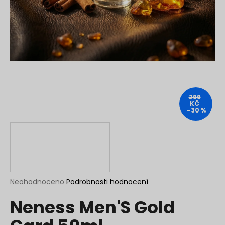
a
j
í
t
?
299
KČ
–30 %
HLEDAT
D
o
p
Průměrné
Neohodnoceno
Podrobnosti hodnocení
hodnocení
o
Neness Men'S Gold
produktu
r
je
u
0,0