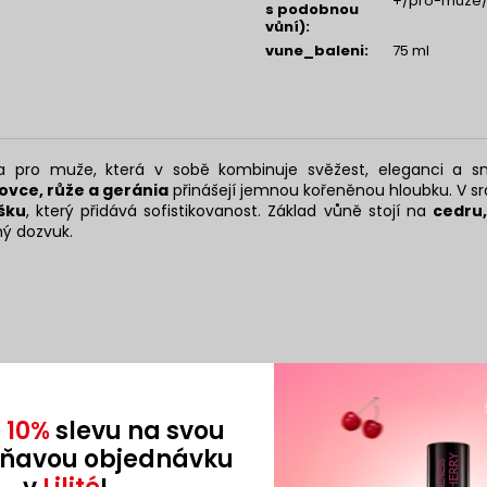
+/pro-muze/
s podobnou
vůní)
:
vune_baleni
:
75 ml
a pro muže, která v sobě kombinuje svěžest, eleganci a s
lovce, růže a geránia
přinášejí jemnou kořeněnou hloubku. V sr
šku
, který přidává sofistikovanost. Základ vůně stojí na
cedru
ný dozvuk.
ilka
e
10%
slevu na svou
oňavou objednávku