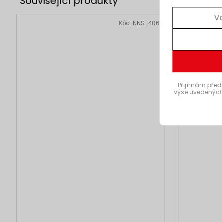
AKCE
Kód:
NNS_406
3 + 1
Přijímám před
výše uvedených