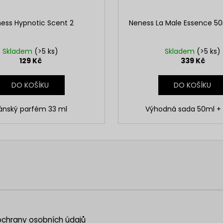
ess Hypnotic Scent 2
Neness La Male Essence 50
Skladem
(>5 ks)
Skladem
(>5 ks)
129 Kč
339 Kč
DO KOŠÍKU
DO KOŠÍKU
ánský parfém 33 ml
Výhodná sada 50ml +
chrany osobních údajů