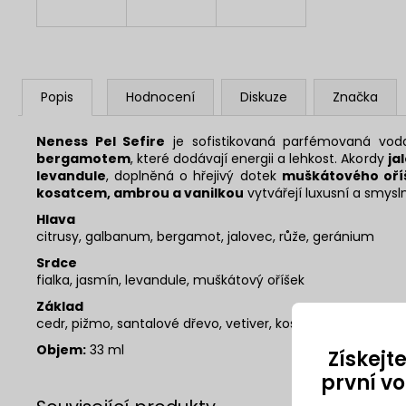
Popis
Hodnocení
Diskuze
Značka
Neness Pel Sefire
je sofistikovaná parfémovaná vod
bergamotem
, které dodávají energii a lehkost. Akordy
ja
levandule
, doplněná o hřejivý dotek
muškátového oří
kosatcem, ambrou a vanilkou
vytvářejí luxusní a smysl
Hlava
citrusy, galbanum, bergamot, jalovec, růže, geránium
Srdce
fialka, jasmín, levandule, muškátový oříšek
Základ
cedr, pižmo, santalové dřevo, vetiver, kosatec, ambra, van
Objem:
33 ml
Získejt
první v