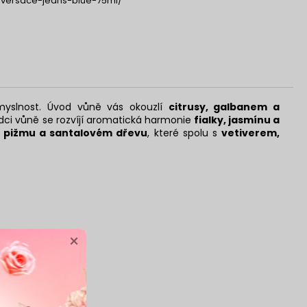
versace-jeans-blue-75ml/
myslnost. Úvod vůně vás okouzlí
citrusy, galbanem a
dci vůně se rozvíjí aromatická harmonie
fialky, jasmínu a
, pižmu a santalovém dřevu
, které spolu s
vetiverem,
×