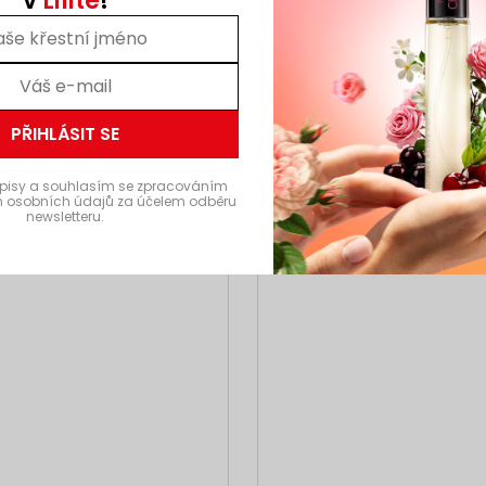
v
Lilité
!
AKCE
Kód:
N160
Kó
3 + 1
PŘIHLÁSIT SE
pisy a souhlasím se zpracováním
 osobních údajů za účelem odběru
newsletteru.