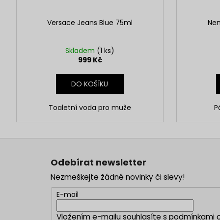
Versace Jeans Blue 75ml
Nen
Skladem
(1 ks)
999 Kč
DO KOŠÍKU
Toaletní voda pro muže
P
Z
á
Odebírat newsletter
p
Nezmeškejte žádné novinky či slevy!
a
t
E-mail
í
Vložením e-mailu souhlasíte s
podmínkami o