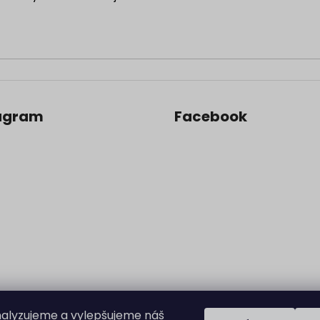
agram
Facebook
alyzujeme a vylepšujeme náš