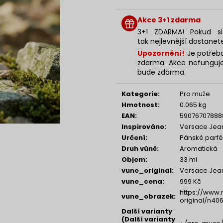
NENESS P'DOXE
NENESS GIRL
Měrná
cena:
129 Kč
129 Kč
Akce 3+1 zdarma
3+1 ZDARMA! Pokud si
tak nejlevnější dostanet
Upozornění!
Je potřeba
zdarma. Akce nefunguje
bude zdarma.
Kategorie
:
Pro muže
Hmotnost
:
0.065 kg
EAN
:
59076707888
Inspirováno
:
Versace Jean
Určení
:
Pánské parf
Druh vůně
:
Aromatická
Objem
:
33 ml
vune_original
:
Versace Jean
vune_cena
:
999 Kč
https://www.
vune_obrazek
:
original/n406
Další varianty
(Další varianty