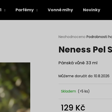
1
Parfémy
Vonné mlhy
Novinky
Co potřebujete najít?
Průměrné
Neohodnoceno
Podrobnosti h
hodnocení
Neness Pel S
produktu
HLEDAT
je
0,0
z
Pánská vůně 33 ml
5
Doporučujeme
hvězdiček.
Můžeme doručit do:
10.8.2026
Skladem
(>5 ks)
129 Kč