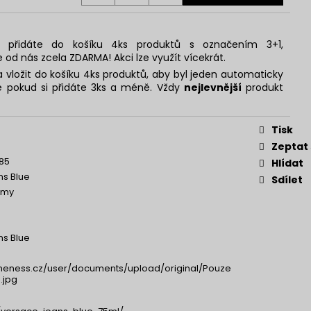
 přidáte do košíku 4ks produktů s označením 3+1,
e od nás zcela ZDARMA! Akci lze využít vícekrát.
 vložit do košíku 4ks produktů, aby byl jeden automaticky
 pokud si přidáte 3ks a méně. Vždy
nejlevnější
produkt
Tisk
Zeptat
85
Hlídat
s Blue
Sdílet
émy
s Blue
neness.cz/user/documents/upload/original/Pouze
.jpg